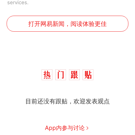
services.
打开网易新闻，阅读体验更佳
那个在床头放菜刀的女孩，
热
目前还没有跟贴，欢迎发表观点
因老师一句“跟我回家”改写了
人生
制裁瓜子饺子，美国怕什
新
么？
费大厨“全国小炒肉大王”称
App内参与讨论
号，仅凭视频评出？中国烹饪