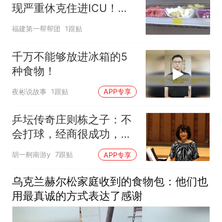
现严重休克住进ICU！医
生提醒
福建第一帮帮团
1跟贴
千万不能够放进冰箱的5
种食物！
夜彬说故事
1跟贴
APP专享
乒坛传奇庄则栋之子：不
会打球，经商很成功，和
日本继母十分亲近
胡一舸南游y
7跟贴
APP专享
乌克兰赫尔松家庭收到的食物包：他们也
用最真诚的方式表达了感谢