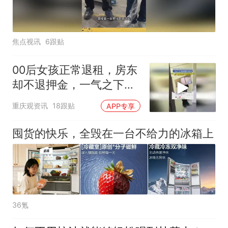
焦点视讯
6跟贴
00后女孩正常退租，房东
却不退押金，一气之下女
子直接把屋里冰箱扛走
重庆观资讯
18跟贴
APP专享
囤货的快乐，全毁在一台不给力的冰箱上
36氪