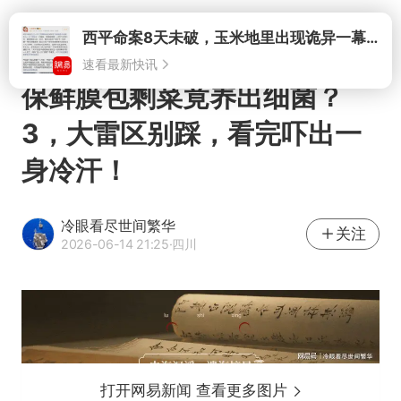
打开
保鲜膜包剩菜竟养出细菌？
3，大雷区别踩，看完吓出一
身冷汗！
冷眼看尽世间繁华
关注
2026-06-14 21:25
·四川
打开网易新闻 查看更多图片