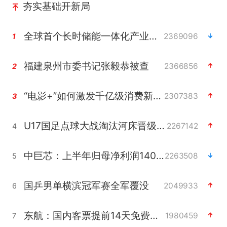
夯实基础开新局
全球首个长时储能一体化产业园量产
2369096
1
福建泉州市委书记张毅恭被查
2366856
2
“电影+”如何激发千亿级消费新活力？
2307383
3
U17国足点球大战淘汰河床晋级决赛
2267142
4
中巨芯：上半年归母净利润1405.77万元
2263508
5
国乒男单横滨冠军赛全军覆没
2049933
6
东航：国内客票提前14天免费退改
1980459
7