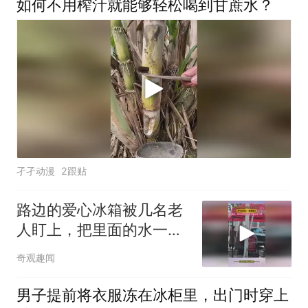
如何不用榨汁就能够轻松喝到甘蔗水？
孑孑动漫
2跟贴
路边的爱心冰箱被几名老
人盯上，把里面的水一箱
箱搬走，网友：就算是免
奇观趣闻
费的也不能这样子吧
男子提前将衣服冻在冰柜里，出门时穿上