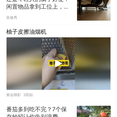
闲置物品拿到工位上，反
而比家用更香
装修秀
柚子皮擦油烟机
紫金聊影
3跟贴
番茄多到吃不完？7个保
存妙招让你告别浪费