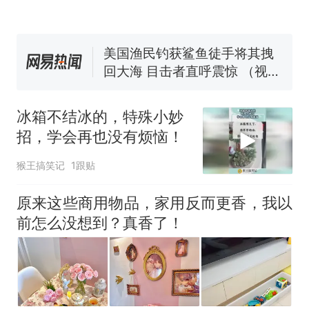
协会回应
美国渔民钓获鲨鱼徒手将其拽
回大海 目击者直呼震惊 （视频
来源：参考消息）
笔试第一被第二名传话劝弃考
官方通报
佛山一中学招聘物理教师，笔
试前13名均遭淘汰？教育局：
冰箱不结冰的，特殊小妙
已叫停招聘，成立调查组全面
那个在床头放菜刀的女孩，
热
招，学会再也没有烦恼！
核查
因老师一句“跟我回家”改写了
人生
猴王搞笑记
1跟贴
原来这些商用物品，家用反而更香，我以
前怎么没想到？真香了！