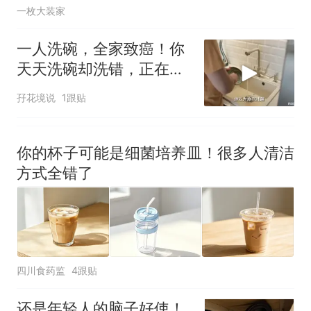
一枚大装家
一人洗碗，全家致癌！你
天天洗碗却洗错，正在往
嘴里送细菌！
孖花境说
1跟贴
你的杯子可能是细菌培养皿！很多人清洁
方式全错了
四川食药监
4跟贴
还是年轻人的脑子好使！