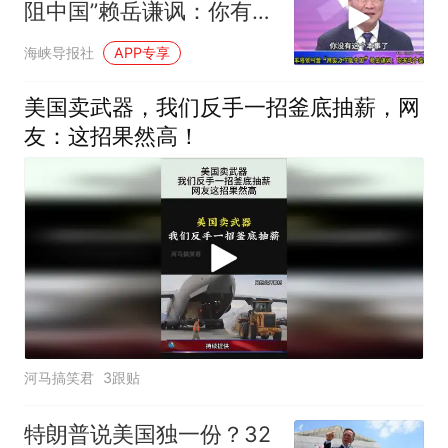
阻中国”赖岳谦讽：你有这
个实力吗
海峡导报社
APP专享
美国卖武器，我们反手一招釜底抽薪，网
友：这招果然高！
河马搞笑君
3跟贴
特朗普说美国独一份？32