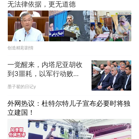
无法律依据，更无道德
创造精彩剧情
一觉醒来，内塔尼亚胡收
到3噩耗，以军行动败
露，8国联手“施压”
墨子翟的日记y
外网热议：杜特尔特儿子宣布必要时将独
立建国！