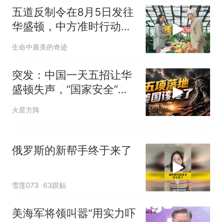
五道反制令在8月5日发往
华盛顿，中方准时行动，
最大输家已显现
生命中最美的奇迹
突发：中国一天五招让华
盛顿失声，“国家安全”不
再是美国专利
火星方阵
俄罗斯的新帮手终于来了
雪莲073
63跟贴
美海军将领叫嚣“用实力吓