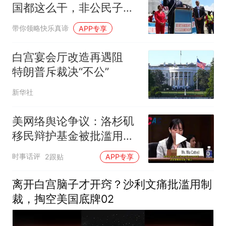
国都这么干，非公民子女
公民身份要没了？
带你领略快乐真谛
APP专享
白宫宴会厅改造再遇阻
特朗普斥裁决“不公”
新华社
美网络舆论争议：洛杉矶
移民辩护基金被批滥用税
款
时事话评
2跟贴
APP专享
离开白宫脑子才开窍？沙利文痛批滥用制
裁，掏空美国底牌02