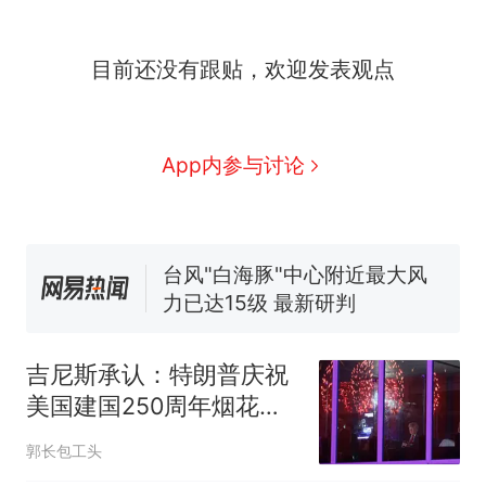
那个在床头放菜刀的女孩，
热
目前还没有跟贴，欢迎发表观点
因老师一句“跟我回家”改写了
人生
搬家报价570元，搬到楼下
新
交5060元才肯搬上楼！女子傻
眼了……
费大厨“全国小炒肉大王”称
App内参与讨论
号，仅凭视频评出？中国烹饪
协会回应
台风"白海豚"中心附近最大风
力已达15级 最新研判
佛山一中学招聘物理教师，笔
试前13名均遭淘汰？教育局：
已叫停招聘，成立调查组全面
笔试第一被第二名传话劝弃考
核查
官方通报
吉尼斯承认：特朗普庆祝
那个在床头放菜刀的女孩，
热
美国建国250周年烟花表
因老师一句“跟我回家”改写了
演打破世界纪录
人生
郭长包工头