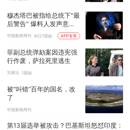
穆杰塔巴被指给总统下"最
后警告" 爆料人发声意味
深长
中国新闻周刊
9027跟贴
APP专享
菲副总统弹劾案因违宪强
行作废，萨拉死里逃生
完善法
1跟贴
被“叫错”百年的国名，改
了
中国新闻周刊
第13届选举被攻击？巴基斯坦怒怼印度：