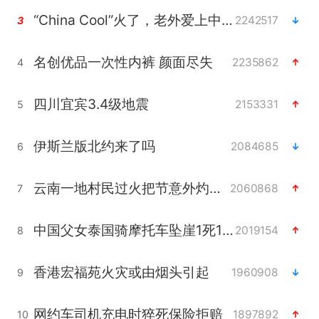
“China Cool”火了，老外爱上中国避暑游
2242517
3
名创优品一次性内裤 颜面尽失
2235862
4
四川宜宾3.4级地震
2153331
5
伊斯兰版北约来了吗
2084685
6
云南一地村民过火把节意外灼伤16人
2060868
7
中国父女泰国骑摩托车坠崖1死1伤
2019154
8
香港宏福苑火灾或由烟头引起
1960908
9
网约车司机充电时猝死保险拒赔
1897892
10