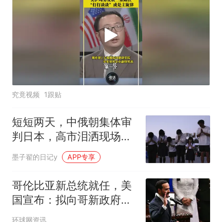
究竟视频
1跟贴
短短两天，中俄朝集体审
判日本，高市泪洒现场，
中方已仁至义尽
墨子翟的日记y
APP专享
哥伦比亚新总统就任，美
国宣布：拟向哥新政府提
供10亿美元安全援助
环球网资讯