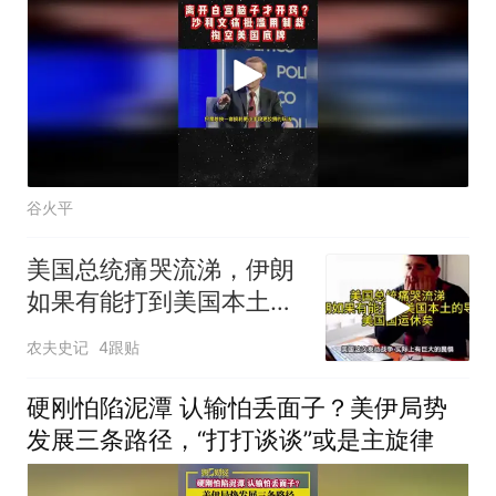
谷火平
美国总统痛哭流涕，伊朗
如果有能打到美国本土导
弹，美国国运休矣
农夫史记
4跟贴
硬刚怕陷泥潭 认输怕丢面子？美伊局势
发展三条路径，“打打谈谈”或是主旋律