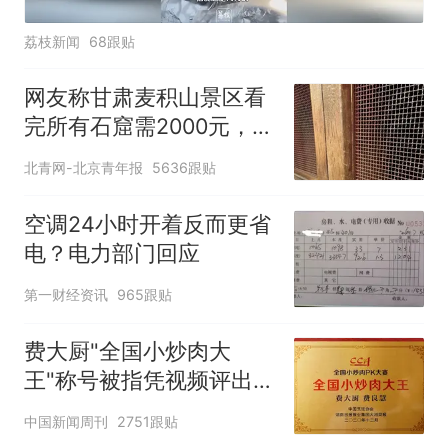
荔枝新闻
68跟贴
网友称甘肃麦积山景区看
完所有石窟需2000元，景
区：部分石窟受特别保
北青网-北京青年报
5636跟贴
护，游客可按需买
空调24小时开着反而更省
电？电力部门回应
第一财经资讯
965跟贴
费大厨"全国小炒肉大
王"称号被指凭视频评出
官方回应
中国新闻周刊
2751跟贴