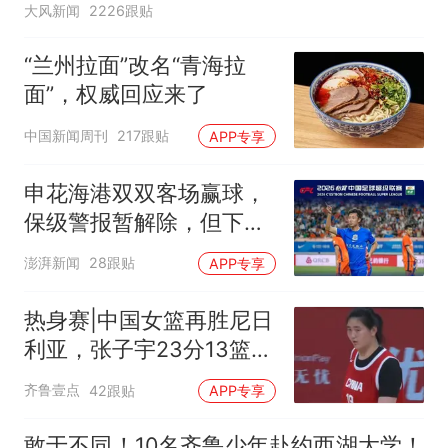
大风新闻
2226跟贴
“兰州拉面”改名“青海拉
面”，权威回应来了
中国新闻周刊
217跟贴
APP专享
申花海港双双客场赢球，
保级警报暂解除，但下一
轮才是生死战
澎湃新闻
28跟贴
APP专享
热身赛|中国女篮再胜尼日
利亚，张子宇23分13篮板
表现抢眼
齐鲁壹点
42跟贴
APP专享
敢于不同！10名齐鲁少年赴约西湖大学！