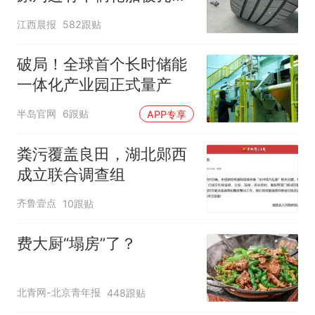
修理店铺换胎价格高达千
江西晨报
582跟贴
元，官方发布情况通报
破局！全球首个长时储能
一体化产业园正式量产
半岛官网
6跟贴
APP专享
粪污覆盖良田，湖北郧西
成立联合调查组
齐鲁壹点
10跟贴
费大厨“塌房”了？
北青网-北京青年报
448跟贴