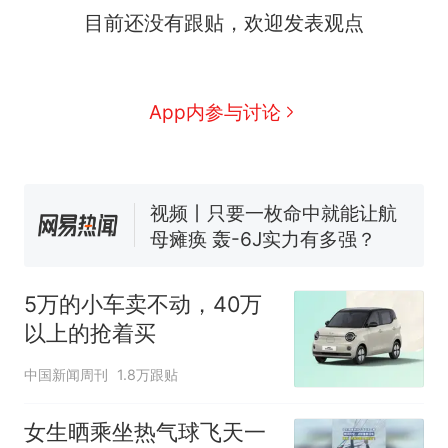
十多万人报名的考试，成绩
热
目前还没有跟贴，欢迎发表观点
全部作废，公平么？
全球唯一没有法定首都的国
新
家，刚改国名，总统就邀请中
App内参与讨论
国大使骑行绕了几乎整个国境
5万的小车卖不动，40万以上
线一圈，还曾两次到中国寻根
的抢着买
视频丨只要一枚命中就能让航
母瘫痪 轰-6J实力有多强？
空调24小时开着反而更省电？
电力部门回应
大雨将至一家老小6分钟抢收完
5万的小车卖不动，40万
1千斤稻谷
以上的抢着买
十多万人报名的考试，成绩
热
全部作废，公平么？
中国新闻周刊
1.8万跟贴
女生晒乘坐热气球飞天一