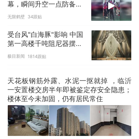
幕，瞬间升空一点防备都
没有
无限鹤壁
34跟贴
受台风"白海豚"影响 中国
第一高楼千吨阻尼器摆动
明显
极目新闻
1814跟贴
天花板钢筋外露、水泥一抠就掉 ，临沂
一安置楼交房半年即被鉴定存安全隐患；
楼体至今未加固，仍有居民常住