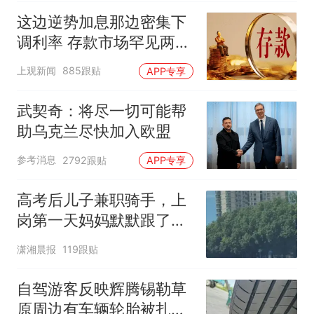
这边逆势加息那边密集下
调利率 存款市场罕见两极
分化
上观新闻
885跟贴
APP专享
武契奇：将尽一切可能帮
助乌克兰尽快加入欧盟
参考消息
2792跟贴
APP专享
高考后儿子兼职骑手，上
岗第一天妈妈默默跟了三
公里，感慨孩子真的长大
潇湘晨报
119跟贴
了
自驾游客反映辉腾锡勒草
原周边有车辆轮胎被扎，