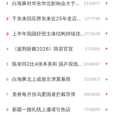
白海豚对华东华北影响会大于巴威
2335977
1
于东来回应胖东来近25年老店年底关闭
2271798
2
上半年我国经营主体结构持续优化
2172435
3
《披荆斩棘2026》阵容官宣
2115266
4
陈幸同2比4张本美和 国乒双线丢冠
2046897
5
白海豚北上或致京津冀暴雨
2039621
6
美将每月供乌爱国者拦截导弹
1883950
7
新疆一婚礼线上邀请引热议
1798891
8