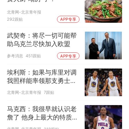
北青网-北京青年报
292跟贴
APP专享
武契奇：将尽一切可能帮
助乌克兰尽快加入欧盟
参考消息
451跟贴
APP专享
埃利斯：如果与库里对调
我照样能率领那支勇士取
得现在的成就
北青网-北京青年报
7跟贴
马克西：我很早就认识老
詹了 他身上最大的特质就
是谦逊
北青网-北京青年报