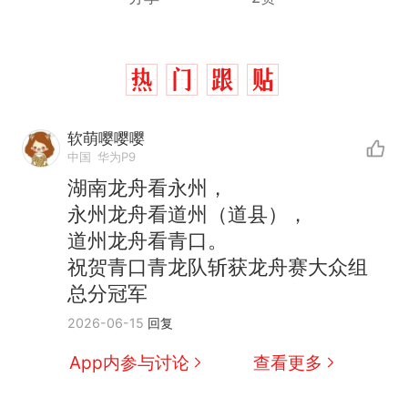
软萌嘤嘤嘤
中国
华为P9
湖南龙舟看永州，
十多万人报名的考试，成绩
热
永州龙舟看道州（道县），
全部作废，公平么？
道州龙舟看青口。
全球唯一没有法定首都的国
新
祝贺青口青龙队斩获龙舟赛大众组
家，刚改国名，总统就邀请中
总分冠军
国大使骑行绕了几乎整个国境
搬家报价570元，搬到楼下交
2026-06-15
回复
线一圈，还曾两次到中国寻根
5060元才肯搬上楼！女子傻眼
了……
视频丨只要一枚命中就能让航
App内参与讨论
查看更多
母瘫痪 轰-6J实力有多强？
空调24小时开着反而更省电？