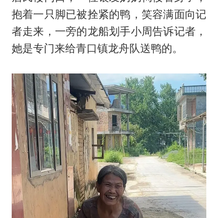
抱着一只脚已被拴紧的鸭，笑容满面向记
者走来，一旁的龙船划手小周告诉记者，
她是专门来给青口镇龙舟队送鸭的。