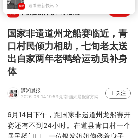
打开
国家非遗道州龙船赛临近，青
口村民倾力相助，七旬老太送
出自家两年老鸭给运动员补身
体
潇湘晨报
关注
2026-06-14 19:53
·湖南
·潇湘晨报官方网易号
6月14日下午，距国家非遗道州龙船赛开
赛还有不到24小时。在道县青口村一个
居民楼门口，一位银发奶奶佝偻着身子，