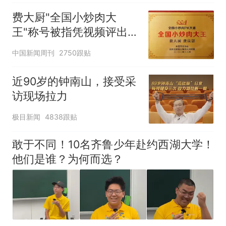
费大厨"全国小炒肉大
王"称号被指凭视频评出
官方回应
中国新闻周刊
2750跟贴
近90岁的钟南山，接受采
访现场拉力
极目新闻
4838跟贴
敢于不同！10名齐鲁少年赴约西湖大学！
他们是谁？为何而选？