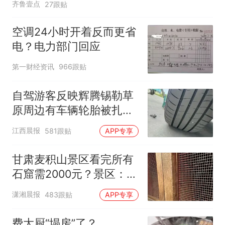
齐鲁壹点
27跟贴
空调24小时开着反而更省
电？电力部门回应
第一财经资讯
966跟贴
自驾游客反映辉腾锡勒草
原周边有车辆轮胎被扎，
修理店铺换胎价格高达千
江西晨报
581跟贴
APP专享
元，官方发布情况通报
甘肃麦积山景区看完所有
石窟需2000元？景区：部
分石窟受特别保护，游客
潇湘晨报
483跟贴
APP专享
可按需买
费大厨“塌房”了？