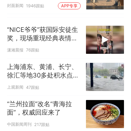
披露
封面新闻
1946跟贴
APP专享
“NICE爷爷”获国际安徒生
奖，现场重现经典表情
包，向中国粉丝问好
潇湘晨报
76跟贴
上海浦东、黄浦、长宁、
徐汇等地30多处积水点正
在抢排
上观新闻
47跟贴
“兰州拉面”改名“青海拉
面”，权威回应来了
中国新闻周刊
217跟贴