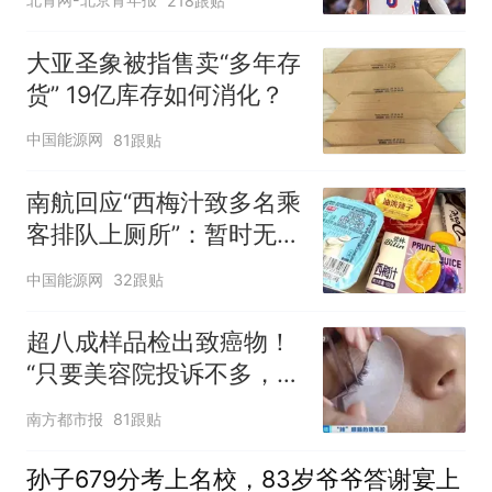
218跟贴
大亚圣象被指售卖“多年存
货” 19亿库存如何消化？
中国能源网
81跟贴
南航回应“西梅汁致多名乘
客排队上厕所”：暂时无法
核查是否发放西梅汁
中国能源网
32跟贴
超八成样品检出致癌物！
“只要美容院投诉不多，店
家就不会更换产品”
南方都市报
81跟贴
孙子679分考上名校，83岁爷爷答谢宴上