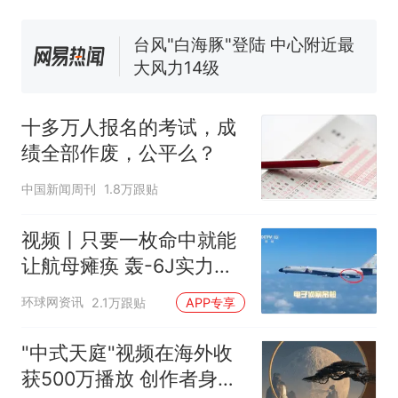
电力部门回应
台风"白海豚"登陆 中心附近最
大风力14级
十多万人报名的考试，成绩
热
全部作废，公平么？
十多万人报名的考试，成
绩全部作废，公平么？
中国新闻周刊
1.8万跟贴
视频丨只要一枚命中就能
让航母瘫痪 轰-6J实力有
多强？
环球网资讯
2.1万跟贴
APP专享
"中式天庭"视频在海外收
获500万播放 创作者身份