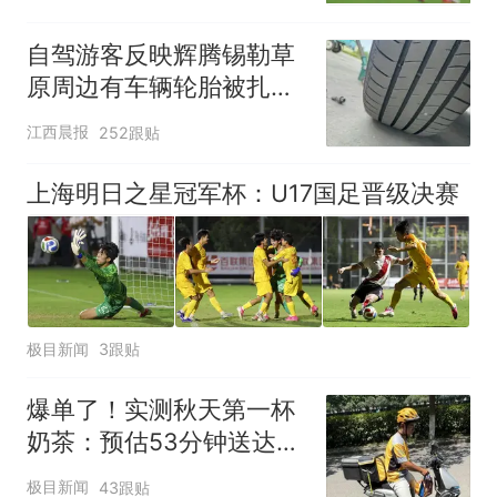
自驾游客反映辉腾锡勒草
原周边有车辆轮胎被扎，
修理店铺换胎价格高达千
江西晨报
252跟贴
元，官方发布情况通报
上海明日之星冠军杯：U17国足晋级决赛
极目新闻
3跟贴
爆单了！实测秋天第一杯
奶茶：预估53分钟送达，
实际耗时92分钟
极目新闻
43跟贴