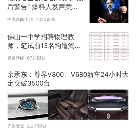
后警告" 爆料人发声意味
享界G9车型预售价公布：
43.98万起
深长
中国新闻周刊
2323跟贴
那个在床头放菜刀的女孩，
热
因老师一句“跟我回家”改写了
佛山一中学招聘物理教
人生
师，笔试前13名均遭淘
汰？教育局：已叫停招
极目新闻
6721跟贴
聘，成立调查组全面核查
余承东：尊界V800、V680新车24小时大
定突破3500台
齐鲁壹点
2.2万跟贴