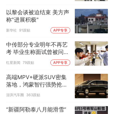
以黎会谈被迫结束 美方声
称"进展积极"
新华社
91跟贴
APP专享
中传部分专业明年不再艺
考 毕业生称面试曾被问
“如何策划晚会” 专家：遏
红星新闻
79跟贴
APP专享
制“艺考捷径化”
高端MPV+硬派SUV密集
落地，鸿蒙智行强势抢占
自主高端市场制高点
澎湃汽车圈
363跟贴
“新疆阿勒泰八月能滑雪”