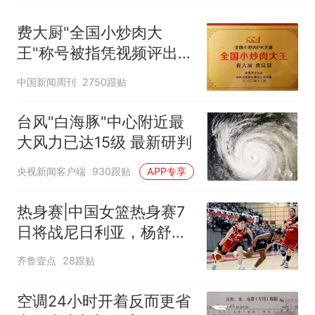
费大厨"全国小炒肉大
王"称号被指凭视频评出
官方回应
中国新闻周刊
2750跟贴
台风"白海豚"中心附近最
大风力已达15级 最新研判
央视新闻客户端
930跟贴
APP专享
热身赛|中国女篮热身赛7
日将战尼日利亚，杨舒予
有望出战
齐鲁壹点
28跟贴
空调24小时开着反而更省