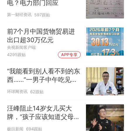
电？电力部门回应
第一财经资讯
597跟贴
前7个月中国货物贸易进
出口超30万亿元
央视新闻客户端
4295跟贴
APP专享
“我能看到别人看不到的东
西……”一男子中午吃见手
青没事，晚上再吃却出现
环球网资讯
62跟贴
幻觉被紧急送医！
汪峰阻止14岁女儿买大
牌，“孩子应该知道父母的
不易”，称自己买衣服80%
极目新闻
694跟贴