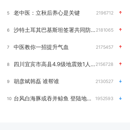
老中医：立秋后养心是关键
2196712
5
沙特土耳其巴基斯坦签署共同防务协议
2181065
6
中医教你一招提升气血
2175457
7
四川宜宾市高县4.9级地震致1人死亡
2156728
8
胡彦斌韩磊 谁帮谁
2130527
9
台风白海豚或吞并鲸鱼 登陆地点更新
1952593
10