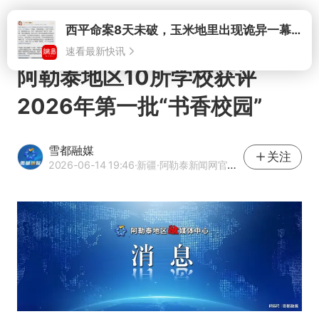
打开
西平命案8天未破，玉米地里出现诡异一幕，我突然想起了欧金中
速看最新快讯
阿勒泰地区10所学校获评
2026年第一批“书香校园”
雪都融媒
关注
2026-06-14 19:46
·新疆
·阿勒泰新闻网官方网易号