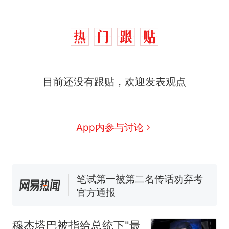
目前还没有跟贴，欢迎发表观点
那个在床头放菜刀的女孩，
热
因老师一句“跟我回家”改写了
App内参与讨论
人生
费大厨“全国小炒肉大王”称
新
号，仅凭视频评出？中国烹饪
协会回应
笔试第一被第二名传话劝弃考
官方通报
佛山一中学招聘物理教师，笔
试前13名均遭淘汰？教育局：
已叫停招聘，成立调查组全面
台风"白海豚"中心附近最大风
穆杰塔巴被指给总统下"最
核查
力已达15级 最新研判