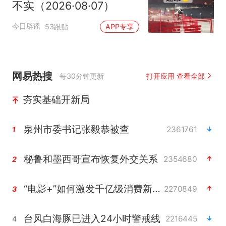
不实（2026·08·07）
今日辟谣
53跟贴
APP专享
网易热搜
每30分钟更新
打开应用 查看全部
夯实基础开新局
泉州市委书记张毅恭被查
2361761
1
秘鲁和墨西哥宣布恢复外交关系
2354680
2
“电影+”如何激发千亿级消费新活力？
2270849
3
台风白海豚已进入24小时警戒线
2216445
4