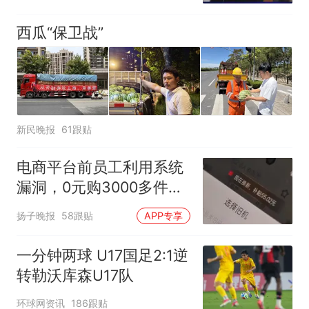
都在淘宝
西瓜“保卫战”
新民晚报
61跟贴
电商平台前员工利用系统
漏洞，0元购3000多件家
电！
扬子晚报
58跟贴
APP专享
一分钟两球 U17国足2:1逆
转勒沃库森U17队
环球网资讯
186跟贴