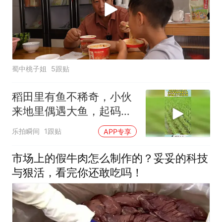
蜀中桃子姐
5跟贴
稻田里有鱼不稀奇，小伙
来地里偶遇大鱼，起码是
几十斤的黄鳝！
乐拍瞬间
1跟贴
APP专享
市场上的假牛肉怎么制作的？妥妥的科技
与狠活，看完你还敢吃吗！