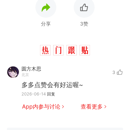
分享
3赞
圆方木思
3
北京
多多点赞会有好运喔~
十多万人报名的考试，成绩
热
2026-06-14
回复
全部作废，公平么？
搬家报价570元，搬到楼下
新
App内参与讨论
查看更多
交5060元才肯搬上楼！女子傻
眼了……
空调24小时开着反而更省电？
电力部门回应