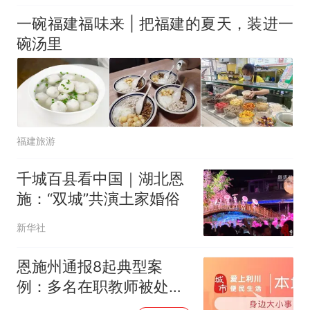
一碗福建福味来 | 把福建的夏天，装进一
碗汤里
福建旅游
千城百县看中国｜湖北恩
施：“双城”共演土家婚俗
新华社
恩施州通报8起典型案
例：多名在职教师被处
分，6家机构或个人被查