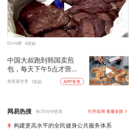
Doris楼
4跟贴
中国大叔跑到韩国卖煎
包，每天下午5点才营
业，直言月赚5万很满足
彗星看世界
1跟贴
APP专享
网易热搜
每30分钟更新
打开应用 查看全部
构建更高水平的全民健身公共服务体系