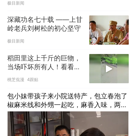
极目新闻
深藏功名七十载 ——上甘
岭老兵刘树松的初心坚守
极目新闻
稻田里这上千斤的巨物，
当场吓坏所有人！看看究
竟为何物？
桃芝侃漫
4跟贴
包小妹带孩子来小院送特产，包立春泡了
椒麻米线和外甥一起吃，麻香入味，两个
人得吃津津有味