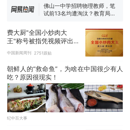
佛山一中学招聘物理教师，笔
试前13名均遭淘汰？教育局：
已叫停招聘，成立调查组全面
视频丨只要一枚命中就能让航
核查
母瘫痪 轰-6J实力有多强？
费大厨"全国小炒肉大
“不建议大家买深色蛋糕”上热
王"称号被指凭视频评出
搜，网友：天塌了！
官方回应
十多万人报名的考试，成绩
热
中国新闻周刊
2751跟贴
全部作废，公平么？
朝鲜人的“救命鱼”，为啥在中国很少有人
吃？原因很现实！
纪中百大事