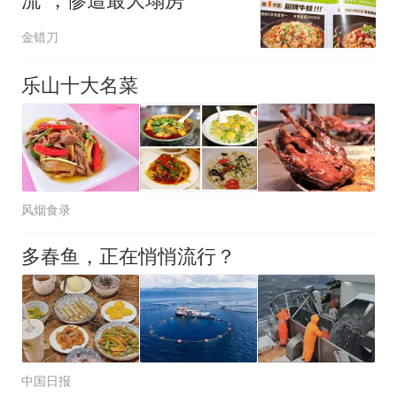
流”，惨遭最大塌房
金错刀
乐山十大名菜
风烟食录
多春鱼，正在悄悄流行？
中国日报