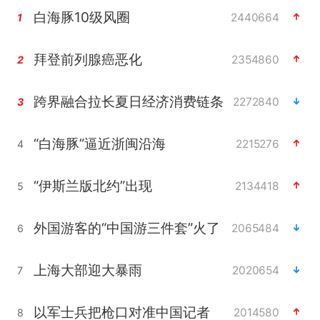
白海豚10级风圈
2440664
1
拜登前列腺癌恶化
2354860
2
跨界融合拉长夏日经济消费链条
2272840
3
“白海豚”逼近浙闽沿海
2215276
4
“伊斯兰版北约”出现
2134418
5
外国游客的“中国游三件套”火了
2065484
6
上海大部迎大暴雨
2020654
7
以军士兵把枪口对准中国记者
2014580
8