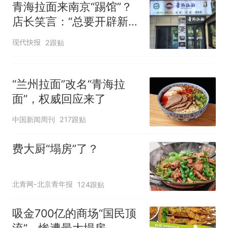
青海拉面来南京“踢馆”？
店长笑言：“总要开辟新赛
道嘛”
现代快报
2跟贴
“兰州拉面”改名“青海拉
面”，权威回应来了
中国新闻周刊
217跟贴
费大厨“塌房”了？
北青网-北京青年报
124跟贴
吸金700亿的商场“国民顶