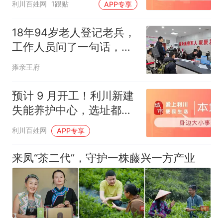
利川百姓网
1跟贴
APP专享
处
18年94岁老人登记老兵，
工作人员问了一句话，他
拿出一物惊动政府
雍亲王府
预计 9 月开工！利川新建
失能养护中心，选址都亭
大塘社区
利川百姓网
APP专享
来凤“茶二代”，守护一株藤兴一方产业