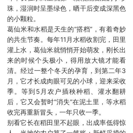
珠，湿润时呈墨绿色，晒干后变成深黑色
的小颗粒。
葛仙米和水稻是天生的“搭档”，有着奇妙
的共生节奏。每年11月水稻收割完，田里
灌上水，葛仙米就悄悄开始萌发，刚长出
来的时候个头极小，得用放大镜才能看
清。经过一整个冬天的孕育，到第二年3
月，它才长成肉眼可见的小球，迎来采收
季。等到5月农户插秧种稻、灌水翻耕
后，它又会暂时“消失”在泥土里，等水稻
收完再重新冒头，一年只收一季。
别看它长在稻田里不起眼，出成率低得惊
人。当地的农户算了一笔账：新鲜采捞的