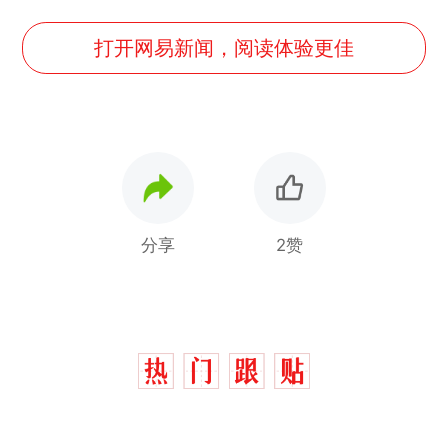
打开网易新闻，阅读体验更佳
分享
2赞
西班牙飞地休达边境，摩洛
热
哥士兵搬起大石块投向移民引
争议，此前一天内数万人从摩
男子上山采菌偶然发现鸡枞
新