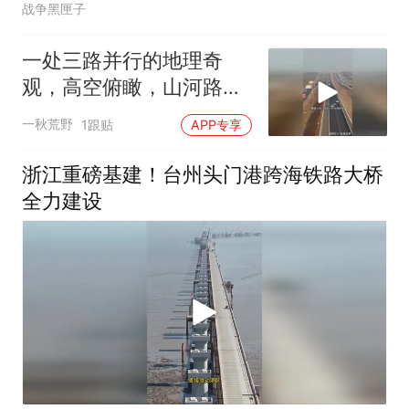
战争黑匣子
一处三路并行的地理奇
观，高空俯瞰，山河路网
交织场面壮阔无比
一秋荒野
1跟贴
APP专享
浙江重磅基建！台州头门港跨海铁路大桥
全力建设