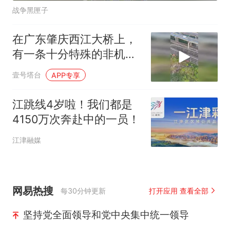
战争黑匣子
在广东肇庆西江大桥上，
有一条十分特殊的非机动
车引道
壹号塔台
APP专享
江跳线4岁啦！我们都是
4150万次奔赴中的一员！
江津融媒
网易热搜
每30分钟更新
打开应用 查看全部
坚持党全面领导和党中央集中统一领导