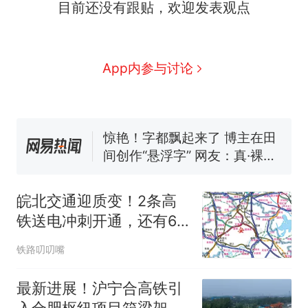
洛哥涌入西班牙
目前还没有跟贴，欢迎发表观点
菌窝，原地守1天等它长大：挖
了140多朵
美国一场追捕行动中，一男子
在车辆行驶中爬上车顶跳舞。
（新京报）
费大厨“全国小炒肉大王”称
App内参与讨论
号，仅凭视频评出？中国烹饪
协会回应
笔试第一被第二名传话劝弃考
官方通报
惊艳！字都飘起来了 博主在田
间创作“悬浮字” 网友：真·裸眼
3D！
西班牙飞地休达边境，摩洛
热
哥士兵搬起大石块投向移民引
皖北交通迎质变！2条高
争议，此前一天内数万人从摩
铁送电冲刺开通，还有6
洛哥涌入西班牙
条铁路规划待建中
铁路叨叨嘴
最新进展！沪宁合高铁引