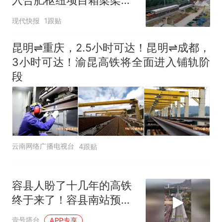
入合肥枢纽项目箱梁架设
完成
现代快报
1跟贴
昆明⇌重庆，2.5小时可达！昆明⇌成都，
3小时可达！渝昆高铁将全面进入铺轨阶
段
云南网络广播电视台
4跟贴
容县人盼了十几年的高铁
终于来了！容县南站预计
年底通车
壹号塔台
APP专享