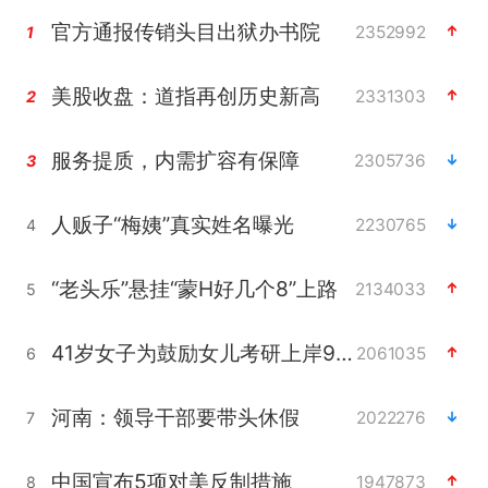
官方通报传销头目出狱办书院
2352992
1
美股收盘：道指再创历史新高
2331303
2
服务提质，内需扩容有保障
2305736
3
人贩子“梅姨”真实姓名曝光
2230765
4
“老头乐”悬挂“蒙H好几个8”上路
2134033
5
41岁女子为鼓励女儿考研上岸985
2061035
6
河南：领导干部要带头休假
2022276
7
中国宣布5项对美反制措施
1947873
8