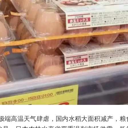
夏季极端高温天气肆虐，国内水稻大面积减产，粮