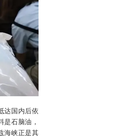
抵达国内后依
料是
石脑油
，
兹海峡正是其