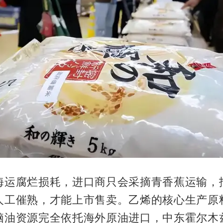
海运腐烂损耗，进口商只会采摘青香蕉运输，
人工催熟，才能上市售卖。乙烯的核心生产原
脑油资源完全依托海外原油进口，中东霍尔木