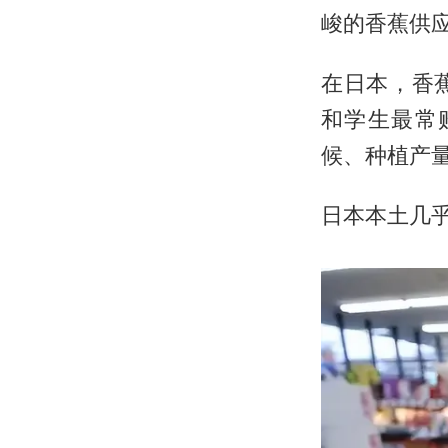
峻的香蕉供
在日本，香
和学生最常
候、种植产
日本本土几