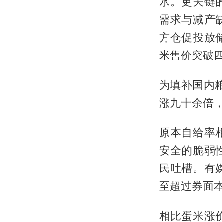
水。更关键
需求与减产
方仓促投放
米售价突破
为填补国内
涨九十余倍
原本自给率
安全的脆弱
民吐槽。有
至超过券面
相比蛋米涨