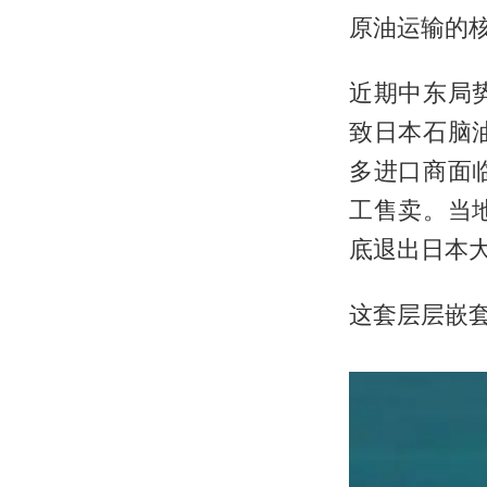
原油运输的
近期中东局
致日本石脑
多进口商面
工售卖。当
底退出日本
这套层层嵌