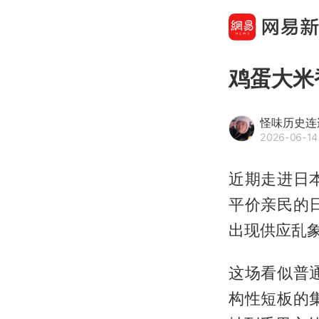
鸡蛋大米
怪味历史连
2026-06-14
近期走进日
平价亲民的
出现供应乱
这场看似普
构性短板的