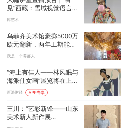
见”西藏：雪域视觉语言的
精神源头与当代可能
库艺术
乌菲齐美术馆豪掷5000万
欧元翻新，两年工期能否
兑现？
我是一个养虾人
“海上有佳人——林风眠与
海派仕女画”展览将在上海
中国画院美术馆举行
新浪财经
APP专享
王川：“艺彩新锋——山东
美术新人新作展
（2026）”将举办