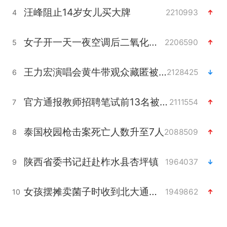
汪峰阻止14岁女儿买大牌
2210993
4
女子开一天一夜空调后二氧化碳中毒
2206590
5
王力宏演唱会黄牛带观众藏匿被查获
2128425
6
官方通报教师招聘笔试前13名被淘汰
2111554
7
泰国校园枪击案死亡人数升至7人
2088509
8
陕西省委书记赶赴柞水县杏坪镇
1964037
9
女孩摆摊卖菌子时收到北大通知书
1949862
10