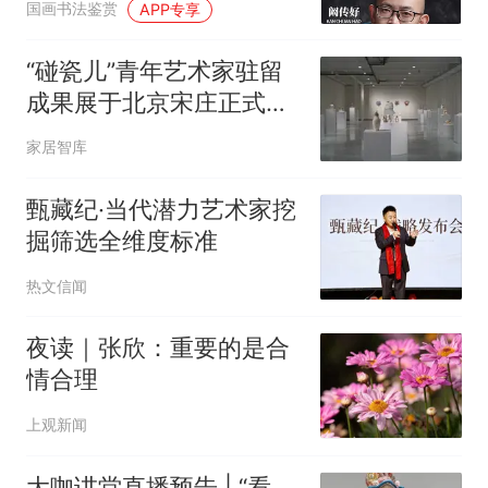
国画书法鉴赏
APP专享
“碰瓷儿”青年艺术家驻留
成果展于北京宋庄正式启
幕 以陶瓷为媒介共同抒写
家居智库
当代艺术
甄藏纪·当代潜力艺术家挖
掘筛选全维度标准
热文信闻
夜读｜张欣：重要的是合
情合理
上观新闻
大咖讲堂直播预告 | “看