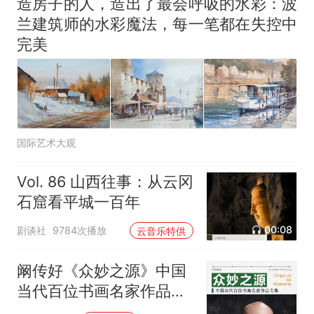
造房子的人，造出了最会呼吸的水彩：波
兰建筑师的水彩魔法，每一笔都在失控中
完美
国际艺术大观
Vol. 86 山西往事：从云冈
石窟看平城一百年
00:08
剧谈社
9784次播放
云音乐特供
阚传好《众妙之源》中国
当代百位书画名家作品专
集