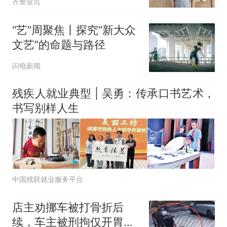
齐鲁壹点
“艺”周聚焦丨探究“新大众
文艺”的命题与路径
闪电新闻
残疾人就业典型 | 吴勇：传承口书艺术，
书写别样人生
中国残联就业服务平台
店主劝挪车被打骨折后
续，车主被刑拘仅开胃