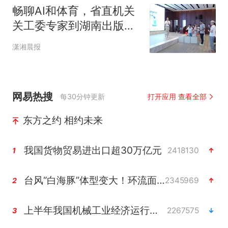
畅聊AI和体育，省直机关
关工委专家到湖南出版集
团宣讲，孩子们收获知识
潇湘晨报
与欢乐
网易热搜
每30分钟更新
打开应用 查看全部
东方之约 相约未来
我国货物贸易进出口超30万亿元
2418130
1
台风“白海豚”体型变大！环流面积接近13个浙江那么大
2345969
2
上半年我国机械工业经济运行稳中有进
2267575
3