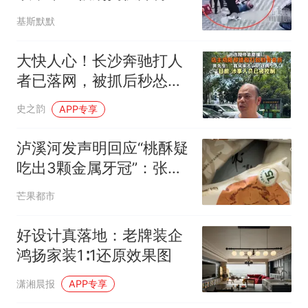
菜，更严重的还在后面
基斯默默
大快人心！长沙奔驰打人
者已落网，被抓后秒怂，
3万赔偿全额兜底
史之韵
APP专享
泸溪河发声明回应“桃酥疑
吃出3颗金属牙冠”：张女
士已澄清，所发视频情况
芒果都市
不属实，主动删除相关视
频
好设计真落地：老牌装企
鸿扬家装1∶1还原效果图
潇湘晨报
APP专享