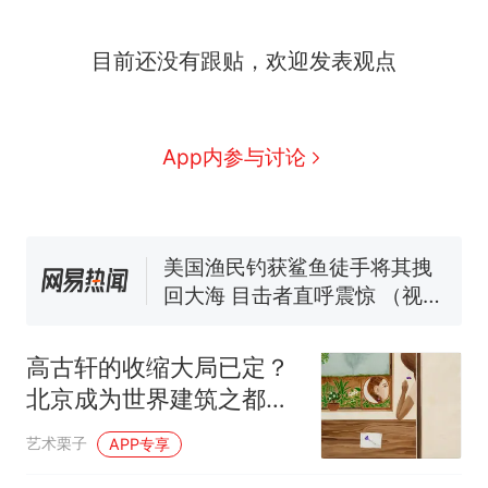
因老师一句“跟我回家”改写了
人生
制裁瓜子饺子，美国怕什
新
目前还没有跟贴，欢迎发表观点
么？
费大厨“全国小炒肉大王”称
号，仅凭视频评出？中国烹饪
协会回应
男子上山采菌偶然发现鸡枞菌
App内参与讨论
窝，原地守1天等它长大：挖了
140多朵
美国渔民钓获鲨鱼徒手将其拽
回大海 目击者直呼震惊 （视频
来源：参考消息）
笔试第一被第二名传话劝弃考
官方通报
那个在床头放菜刀的女孩，
热
因老师一句“跟我回家”改写了
高古轩的收缩大局已定？
人生
北京成为世界建筑之都｜
艺术栗子
艺术栗子
APP专享