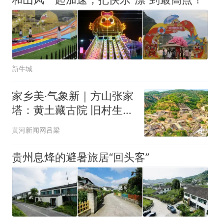
新牛城
家乡美·气象新｜方山张家
塔：黄土藏古院 旧村生新
光
黄河新闻网吕梁
贵州息烽的避暑旅居“回头客”