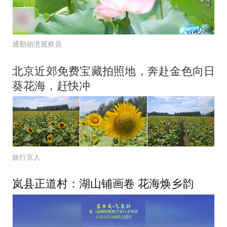
通勤崩溃观察员
北京近郊免费宝藏拍照地，奔赴金色向日
葵花海，赶快冲
旅行京人
岚县正道村：湖山铺画卷 花海焕乡韵