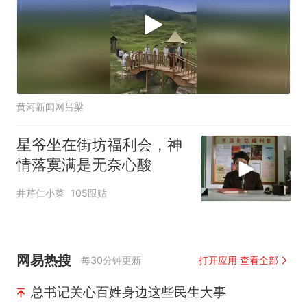
黄河新闻网吕梁
星爷坐在街坊福利会，神
情落寞满是无奈心酸
井芹仁小菜
105跟贴
网易热搜
每30分钟更新
打开应用 查看全部
总书记关心百姓身边这些民生大事