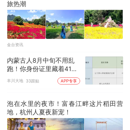
洛哥涌入西班牙
旅热潮
金台资讯
内蒙古人8月中旬不用乱
跑！你身份证里藏着41家
景区的免费游权限→
丰川大地
33跟贴
APP专享
泡在水里的夜市！富春江畔这片稻田营
地，杭州人夏夜新宠！