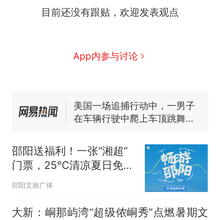
目前还没有跟贴，欢迎发表观点
西班牙飞地休达边境，摩洛
热
哥士兵搬起大石块投向移民引
争议，此前一天内数万人从摩
费大厨“全国小炒肉大王”称
新
App内参与讨论
洛哥涌入西班牙
号，仅凭视频评出？中国烹饪
协会回应
男子上山采菌偶然发现鸡枞菌
窝，原地守1天等它长大：挖了
140多朵
美国一场追捕行动中，一男子
在车辆行驶中爬上车顶跳舞。
（新京报）
笔试第一被第二名传话劝弃考
官方通报
邵阳送福利！一张“湘超”
美国渔民钓获鲨鱼徒手将其拽
门票，25℃清凉夏日免费
回大海 目击者直呼震惊 （视频
游！
来源：参考消息）
西班牙飞地休达边境，摩洛
热
邵阳文旅广体
哥士兵搬起大石块投向移民引
争议，此前一天内数万人从摩
大新：峒那屿湾“超级侬峒秀”点燃暑期文