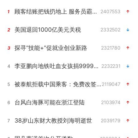
顾客结账把钱扔地上 服务员霸气扔回
2407553
1
美国退回1000亿美元关税
2332502
2
探寻“技能+”促就业创业新路
2321780
3
李亚鹏向地铁吐血女孩捐99999元
2232231
4
被泰航拒载中国乘客：免费改签没兑现
2119047
5
台风白海豚可能在浙江登陆
2103974
6
38岁山东财大教授刘海明逝世
2039179
7