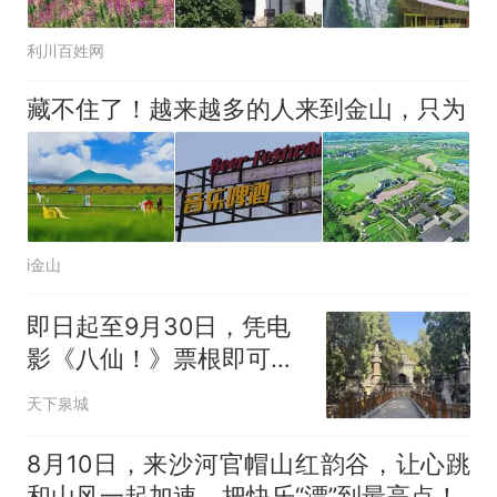
利川百姓网
藏不住了！越来越多的人来到金山，只为
i金山
即日起至9月30日，凭电
影《八仙！》票根即可免
票游览千年灵岩
天下泉城
8月10日，来沙河官帽山红韵谷，让心跳
和山风一起加速，把快乐“漂”到最高点！