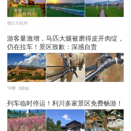
我们大杭州
游客量激增，马匹大腿被磨得皮开肉绽，
仍在拉车！景区致歉：深感自责
19楼
6跟贴
列车临时停运！利川多家景区免费畅游！