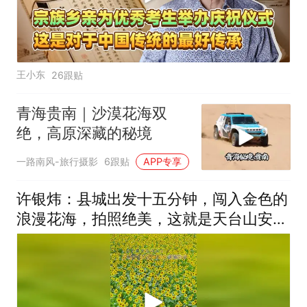
王小东
26跟贴
青海贵南｜沙漠花海双
绝，高原深藏的秘境
一路南风-旅行摄影
6跟贴
APP专享
许银炜：县城出发十五分钟，闯入金色的
浪漫花海，拍照绝美，这就是天台山安科
大片的向日葵盛放，快快来打卡