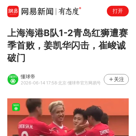
打开
上海海港B队1-2青岛红狮遭赛
季首败，姜凯华闪击，崔峻诚
破门
懂球帝
关注
2026-06-14 17:58
·北京
·懂球帝官方网易号