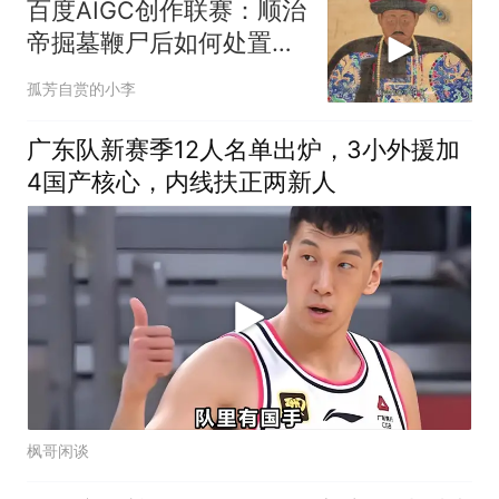
百度AIGC创作联赛：顺治
帝掘墓鞭尸后如何处置多
尔衮之子
孤芳自赏的小李
广东队新赛季12人名单出炉，3小外援加
4国产核心，内线扶正两新人
枫哥闲谈