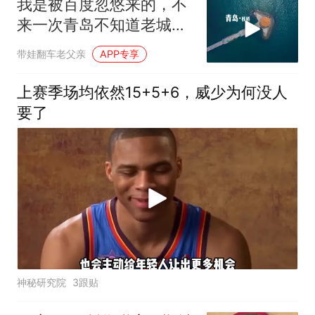
我是被百度忽悠来的，不
来一次青岛不知道老城海
岸的震撼
带娃翻车老父亲
APP专享
上赛季场均依然15+5+6，威少为何没人
要了
神秘研究院
3跟贴