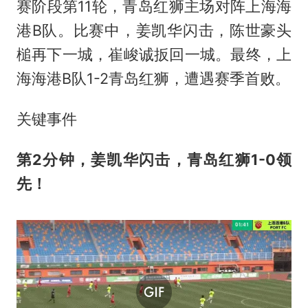
赛阶段第11轮，青岛红狮主场对阵上海海
港B队。比赛中，姜凯华闪击，陈世豪头
槌再下一城，崔峻诚扳回一城。最终，上
海海港B队1-2青岛红狮，遭遇赛季首败。
关键事件
第2分钟，姜凯华闪击，青岛红狮1-0领
先！