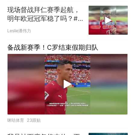
现场督战拜仁赛季起航，
明年欧冠冠军稳了吗？#
潘谈世界杯 #拜仁 #拜仁
Leslie潘伟力
香港行 #潘伟力
备战新赛季！C罗结束假期归队
咪咕体育
23跟贴