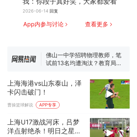
我：你段子真好笑，大家都爱看
那个在床头放菜刀的女孩，
热
2026-06-14
回复
因老师一句“跟我回家”改写了
人生
费大厨“全国小炒肉大王”称
新
App内参与讨论
查看更多
号，仅凭视频评出？中国烹饪
协会回应
笔试第一被第二名传话劝弃考
官方通报
佛山一中学招聘物理教师，笔
试前13名均遭淘汰？教育局：
已叫停招聘，成立调查组全面
台风"白海豚"中心附近最大风
核查
力已达15级 最新研判
上海海港vs山东泰山，泽
享界G9车型预售价公布：
卡闪击破门！
43.98万起
那个在床头放菜刀的女孩，
热
曹操篮球解说
APP专享
因老师一句“跟我回家”改写了
人生
上海U17激战河床，吕梦
洋点射绝杀！明日之星冠