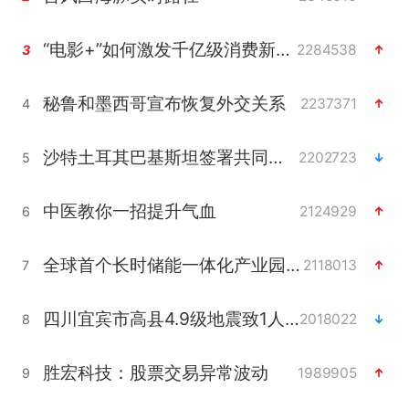
“电影+”如何激发千亿级消费新活力？
2284538
3
秘鲁和墨西哥宣布恢复外交关系
2237371
4
沙特土耳其巴基斯坦签署共同防务协议
2202723
5
中医教你一招提升气血
2124929
6
全球首个长时储能一体化产业园量产
2118013
7
四川宜宾市高县4.9级地震致1人死亡
2018022
8
胜宏科技：股票交易异常波动
1989905
9