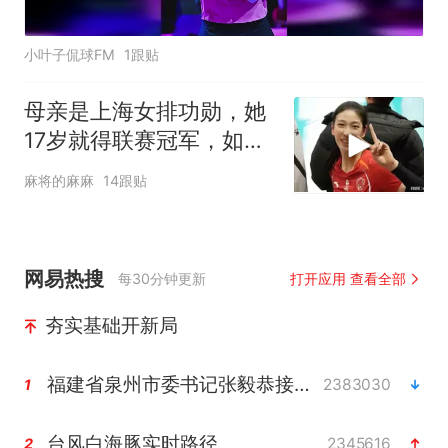
小叶子侃球FM
1跟贴
母亲是上海女排功勋，她
17岁就得联赛冠军，如今
在国家队潜力无限
麻将的麻麻
14跟贴
网易热搜
每30分钟更新
打开应用 查看全部
夯实基础开新局
福建省泉州市委书记张毅恭接受纪律审查和监察调查
2383030
1
台风白海豚实时路径
2345616
2