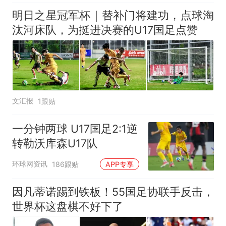
明日之星冠军杯｜替补门将建功，点球淘
汰河床队，为挺进决赛的U17国足点赞
文汇报
1跟贴
一分钟两球 U17国足2:1逆
转勒沃库森U17队
环球网资讯
186跟贴
APP专享
因凡蒂诺踢到铁板！55国足协联手反击，
世界杯这盘棋不好下了