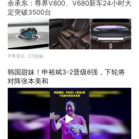
余承东：尊界V800、V680新车24小时大
定突破3500台
齐鲁壹点
2万跟贴
韩国甜妹！申裕斌3-2晋级8强，下轮将
对阵张本美和