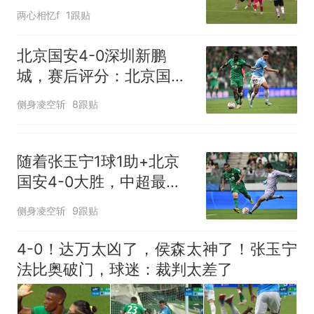
军杯精彩瞬间
两心相忆f
1跟贴
北京国安4-0深圳新鹏
城，赛后评分：北京国安
23号排第一
侧身凌空斩
8跟贴
随着张玉宁1球1助+北京
国安4-0大胜，中超最新
积分榜出炉
侧身凌空斩
9跟贴
4-0！达万太凶了，侯森太神了！张玉宁
法比奥破门，球迷：裁判太差了