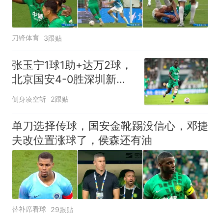
刀锋体育
3跟贴
张玉宁1球1助+达万2球，
北京国安4-0胜深圳新鹏
城，2连胜逼近前二
侧身凌空斩
2跟贴
单刀选择传球，国安金靴踢没信心，邓捷
夫改位置涨球了，侯森还有油
替补席看球
29跟贴