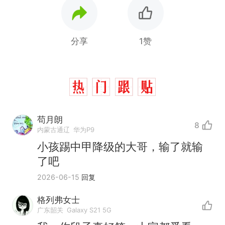
分享
1赞
苟月朗
8
内蒙古通辽
华为P9
小孩踢中甲降级的大哥，输了就输
了吧
2026-06-15
回复
格列弗女士
广东韶关
Galaxy S21 5G