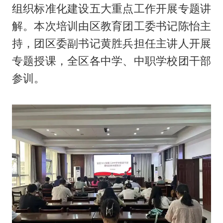
组织标准化建设五大重点工作开展专题讲
解。本次培训由区教育团工委书记陈怡主
持，团区委副书记黄胜兵担任主讲人开展
专题授课，全区各中学、中职学校团干部
参训。