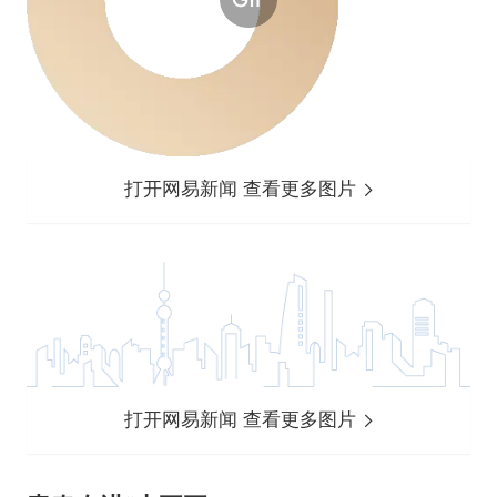
打开网易新闻 查看更多图片
打开网易新闻 查看更多图片