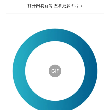
打开网易新闻 查看更多图片