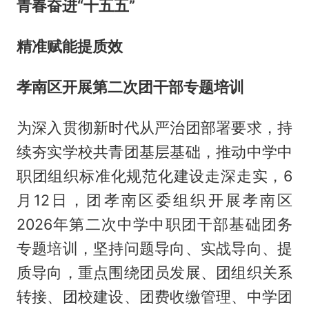
青春奋进“十五五”
精准赋能提质效
孝南区开展
第二次
团干部专题培训
为深入贯彻新时代从严治团部署要求，持
续夯实学校共青团基层基础，推动中学中
职团组织标准化规范化建设走深走实，6
月12日，团孝南区委组织开展孝南区
2026年第二次中学中职团干部基础团务
专题培训，坚持问题导向、实战导向、提
质导向，重点围绕团员发展、团组织关系
转接、团校建设、团费收缴管理、中学团