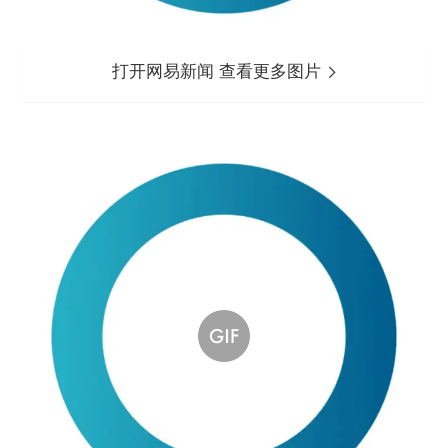
打开网易新闻 查看更多图片