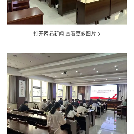
打开网易新闻 查看更多图片