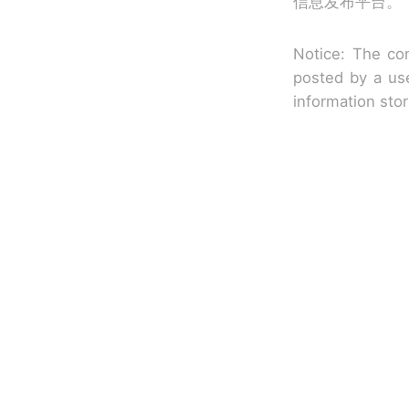
信息发布平台。
Notice: The con
posted by a use
information sto