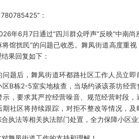
1780785425”：
026年6月7日通过“四川群众呼声”反映“中南尚
麻将馆扰民”的问题已收悉。舞凤街道高度重视
理结果回复如下：
的问题后，舞凤街道环都路社区工作人员立即
小区B栋2-5室实地核查，当场约谈该茶坊经营
警示，要求其严控经营噪音、规范经营时段，
后期社区将持续跟踪，对拒不整改等情况，及
综合执法等相关执法部门处置，全力保障小区业
友对舞凤街道工作的支持和理解！