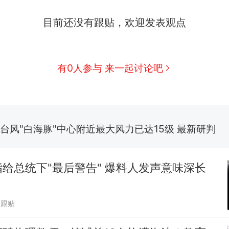
目前还没有跟贴，欢迎发表观点
那个在床头放菜刀的女孩，因老师一句“跟我回家”
热
费大厨“全国小炒肉大王”称号，仅凭视频评出？中
新
有0人参与 来一起讨论吧
应
搬家报价570元，搬到楼下交5060元才肯搬上楼！
台风"白海豚"中心附近最大风力已达15级 最新研判
佛山一中学招聘物理教师，笔试前13名均遭淘汰？教
招聘，成立调查组全面核查
给总统下"最后警告" 爆料人发声意味深长
笔试第一被第二名传话劝弃考 官方通报
8跟贴
那个在床头放菜刀的女孩，因老师一句“跟我回家”
热