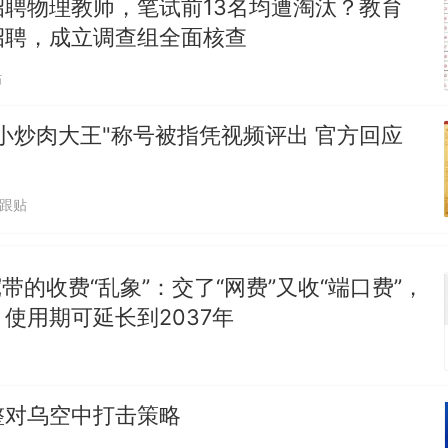
招聘物理教师，笔试前13名均遭淘汰？教育
招聘，成立调查组全面核查
贴
小炒肉大王"称号被指凭视频评出 官方回应
7跟贴
宽带的收费“乱象”：交了“网费”又收“端口费”，
使用期可延长到2037年
整对乌空中打击策略