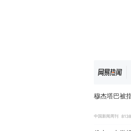
穆杰塔巴被指
中国新闻周刊
813