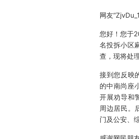
网友“ZjvDu_
您好！您于2
名投拆小区
查，现将处
接到您反映
的中南尚座
开展劝导和
周边居民。
门及公安、
感谢网民朋