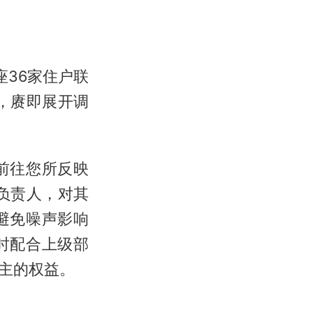
座36家住户联
，赓即展开调
前往您所反映
负责人，对其
避免噪声影响
时配合上级部
主的权益。