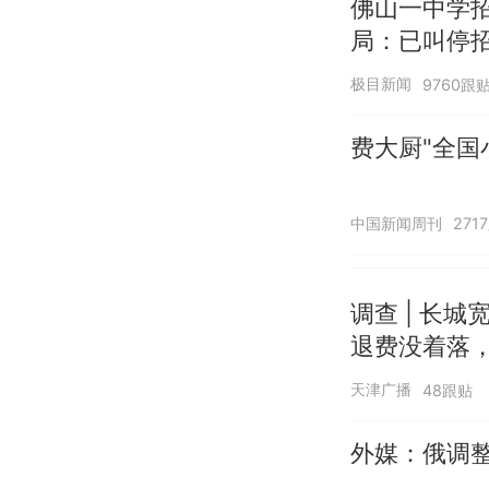
佛山一中学
局：已叫停
极目新闻
9760跟
费大厨"全国
中国新闻周刊
271
调查 | 长城
退费没着落，
天津广播
48跟贴
外媒：俄调