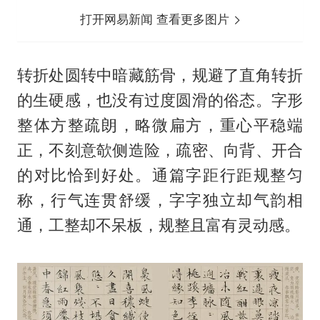
打开网易新闻 查看更多图片
转折处圆转中暗藏筋骨，规避了直角转折
的生硬感，也没有过度圆滑的俗态。字形
整体方整疏朗，略微扁方，重心平稳端
正，不刻意欹侧造险，疏密、向背、开合
的对比恰到好处。通篇字距行距规整匀
称，行气连贯舒缓，字字独立却气韵相
通，工整却不呆板，规整且富有灵动感。