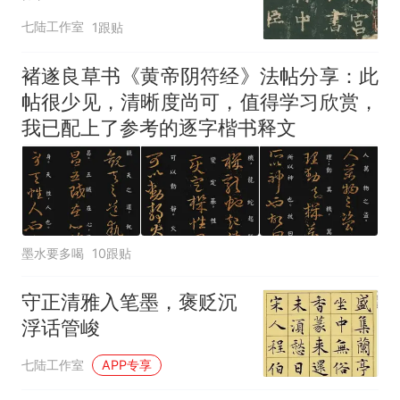
七陆工作室
1跟贴
褚遂良草书《黄帝阴符经》法帖分享：此
帖很少见，清晰度尚可，值得学习欣赏，
我已配上了参考的逐字楷书释文
墨水要多喝
10跟贴
守正清雅入笔墨，褒贬沉
浮话管峻
七陆工作室
APP专享