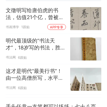
那个在床头放菜刀的女孩，
热
因老师一句“跟我回家”改写了
文徵明写给唐伯虎的书
人生
法，估值21个亿，曾被溥
仪偷偷带出皇宫，差点流
书画博学
1跟贴
APP专享
落海外！
明代最顶级的“书法天
才”，18岁写的书法，胜过
80岁的文征明！
书法网
6跟贴
这才是明代“最美行书”！
由一位高僧所写，水平盖
过文征明、董其昌
书法网
6跟贴
手头任意一支笔都可以练练：七十八页，