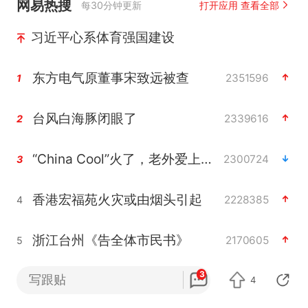
网易热搜
每30分钟更新
打开应用 查看全部
习近平心系体育强国建设
东方电气原董事宋致远被查
2351596
1
台风白海豚闭眼了
2339616
2
“China Cool”火了，老外爱上中国避暑游
2300724
3
香港宏福苑火灾或由烟头引起
2228385
4
浙江台州《告全体市民书》
2170605
5
3
美拟年底前首次测试“金穹”反导系统
写跟贴
2135298
4
6