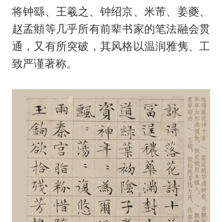
将钟繇、王羲之、钟绍京、米芾、姜夔、
赵孟頫等几乎所有前辈书家的笔法融会贯
通，又有所突破，其风格以温润雅隽、工
致严谨著称。