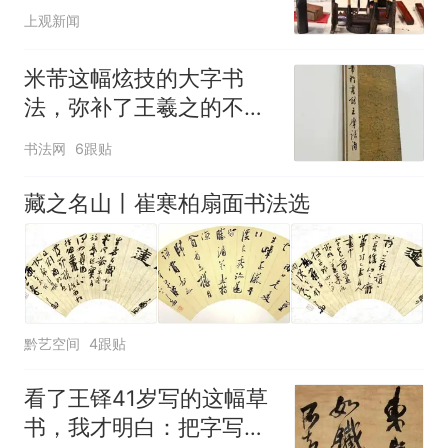
上观新闻
米芾这幅炫技的大字书
法，弥补了王羲之的不
足，900年来无人能超
书法网
6跟贴
越！
藏之名山丨崔寒柏扇面书法选
黔艺空间
4跟贴
看了王铎41岁写的这幅草
书，我才明白：把字写