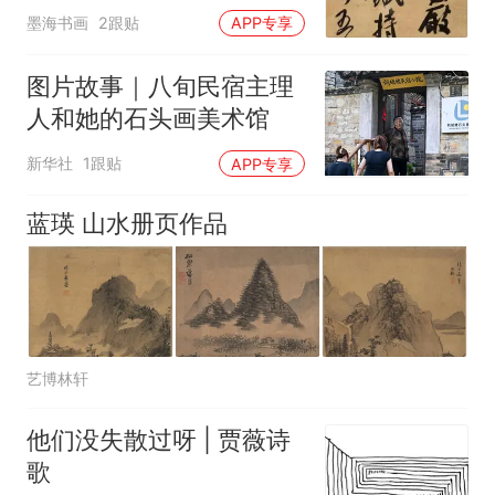
“老”，比写“熟”难十倍
墨海书画
2跟贴
APP专享
图片故事｜八旬民宿主理
人和她的石头画美术馆
新华社
1跟贴
APP专享
蓝瑛 山水册页作品
艺博林轩
他们没失散过呀 | 贾薇诗
歌