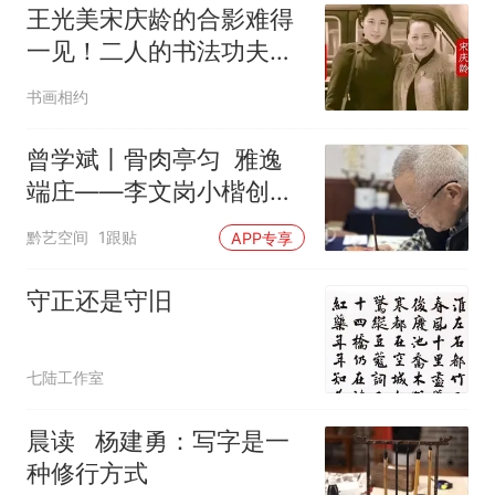
王光美宋庆龄的合影难得
一见！二人的书法功夫深
厚！但格调不同！欧体古
书画相约
板至极，行书不足观？
曾学斌丨骨肉亭匀 雅逸
端庄——李文岗小楷创作
浅析
黔艺空间
1跟贴
APP专享
守正还是守旧
七陆工作室
晨读 杨建勇：写字是一
种修行方式