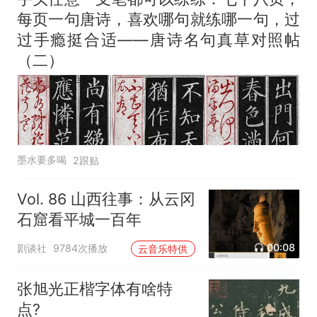
每页一句唐诗，喜欢哪句就练哪一句，过
过手瘾挺合适——唐诗名句真草对照帖
（二）
墨水要多喝
2跟贴
Vol. 86 山西往事：从云冈
石窟看平城一百年
00:08
剧谈社
9784次播放
云音乐特供
张旭光正楷字体有啥特
点?