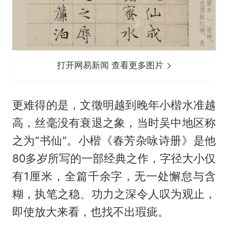
打开网易新闻 查看更多图片
更难得的是，文徵明越到晚年小楷水准越
高，丝毫没有衰退之象，当时吴中地区称
之为“书仙”。小楷《春芳杂咏诗册》是他
80多岁所写的一部经典之作，字径大小仅
有1厘米，全篇千余字，无一处懈怠与含
糊，执笔之稳、功力之深令人叹为观止，
即使放大来看，也找不出瑕疵。