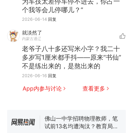
为车技太差停车停不进去，你占一
个我等会儿停哪儿？”
2026-06-14
回复
就淡然了
那个在床头放菜刀的女孩，
内蒙古通辽
热
因老师一句“跟我回家”改写了
老爷子八十多还写米小字？我二十
人生
费大厨“全国小炒肉大王”称
新
多岁写1厘米都手抖——原来“书仙”
号，仅凭视频评出？中国烹饪
不是练出来的，是熬出来的
协会回应
搬家报价570元，搬到楼下交
2026-06-16
回复
5060元才肯搬上楼！女子傻眼
了……
台风"白海豚"中心附近最大风
App内参与讨论
查看更多
力已达15级 最新研判
佛山一中学招聘物理教师，笔
试前13名均遭淘汰？教育局：
已叫停招聘，成立调查组全面
笔试第一被第二名传话劝弃考
核查
官方通报