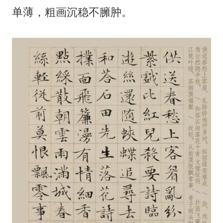
单薄，粗画沉稳不臃肿。