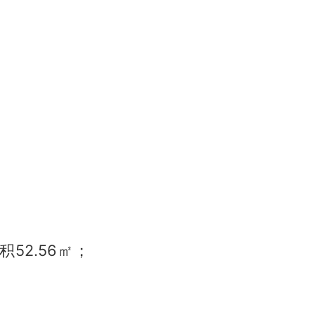
：
积52.56㎡；