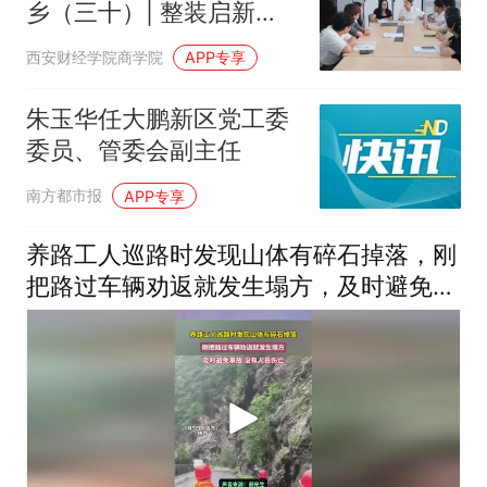
乡（三十）| 整装启新
程，研学践初心[望菌阁队
西安财经学院商学院
APP专享
（1）]
朱玉华任大鹏新区党工委
委员、管委会副主任
南方都市报
APP专享
养路工人巡路时发现山体有碎石掉落，刚
把路过车辆劝返就发生塌方，及时避免事
故 没有人员伤亡