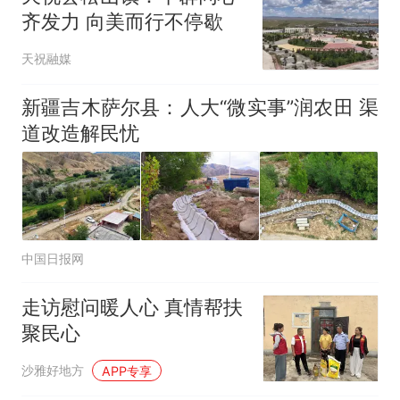
齐发力 向美而行不停歇
天祝融媒
新疆吉木萨尔县：人大“微实事”润农田 渠
道改造解民忧
中国日报网
走访慰问暖人心 真情帮扶
聚民心
沙雅好地方
APP专享