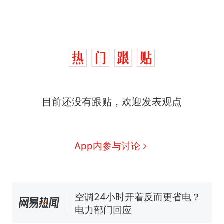
目前还没有跟贴，欢迎发表观点
那个在床头放菜刀的女孩，
热
因老师一句“跟我回家”改写了
人生
搬家报价570元，搬到楼下
新
App内参与讨论
交5060元才肯搬上楼！女子傻
眼了……
空调24小时开着反而更省电？
电力部门回应
佛山一中学招聘物理教师，笔
试前13名均遭淘汰？教育局：
已叫停招聘，成立调查组全面
“不建议大家买深色蛋糕”上热