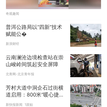
奇观趣闻
普洱公路局以“四新”技术
赋能公�
新浪财经
云南澜沧边境检查站在崇
山峻岭间筑起安全屏障
北青网-北京青年报
芳村大道中洞企石过街横
道启用：800米“暖心捷
径”打通民生出行“最后一
新快报新闻
1跟贴