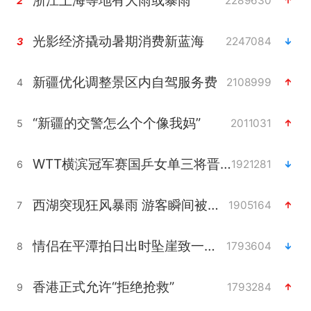
浙江上海等地有大雨或暴雨
2289630
2
光影经济撬动暑期消费新蓝海
2247084
3
新疆优化调整景区内自驾服务费
2108999
4
“新疆的交警怎么个个像我妈”
2011031
5
WTT横滨冠军赛国乒女单三将晋级四强
1921281
6
西湖突现狂风暴雨 游客瞬间被浇透
1905164
7
情侣在平潭拍日出时坠崖致一死一伤
1793604
8
香港正式允许“拒绝抢救”
1793284
9