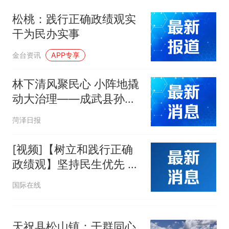
核查
搜，网友：天塌了！
松桃：践行正确政绩观实
南航一航班疑向乘客发放西梅
干为民办实事
汁，致多名乘客在飞行途中排
队上厕所！乘客：机上100多
那个在床头放菜刀的女孩，
热
金台资讯
APP专享
人只有2个厕所；客服回应：并
因老师一句“跟我回家”改写了
非每架飞机都会发放西梅汁
人生
林下清风聚民心 小阵地撬
动大治理——成武县孙寺
镇“林下议事厅”见闻
菏泽日报
[视频]【树立和践行正确
政绩观】坚持民生优先 推
动学习教育成果落到实处
国际在线
天祝县松山镇：干群同心