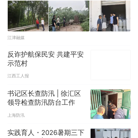
江津融媒
反诈护航保民安 共建平安
示范村
江西工人报
书记区长查防汛 | 徐汇区
领导检查防汛防台工作
上海防汛
实践育人・2026暑期三下