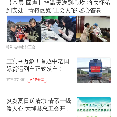
【基层·回声】把温暖送到心坎 将关怀落
到实处 | 青橙融媒“工会人”的暖心答卷
呼和浩特市总工会
宜宾→万象！首趟中老国
际货运列车正式发车！
宜宾零距离
APP专享
炎炎夏日送清凉 情系一线
暖人心 大埔县总工会开展
2026年“送清凉”慰问活动