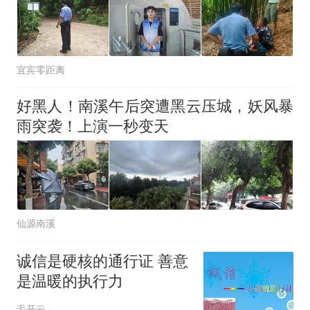
宜宾零距离
好黑人！南溪午后突遭黑云压城，妖风暴
雨突袭！上演一秒变天
仙源南溪
诚信是硬核的通行证 善意
是温暖的执行力
毛开云