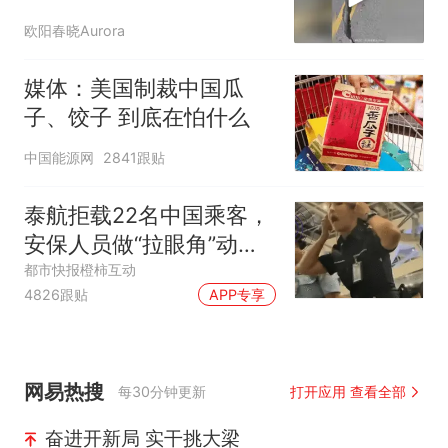
又沉下去了很多
欧阳春晓Aurora
媒体：美国制裁中国瓜
子、饺子 到底在怕什么
中国能源网
2841跟贴
泰航拒载22名中国乘客，
安保人员做“拉眼角”动
作，泰国机场最新回应：
都市快报橙柿互动
4826跟贴
APP专享
拒绝登机决定由航司作
出；亲历者：曾承诺免费
改签但没兑现
网易热搜
每30分钟更新
打开应用 查看全部
奋进开新局 实干挑大梁