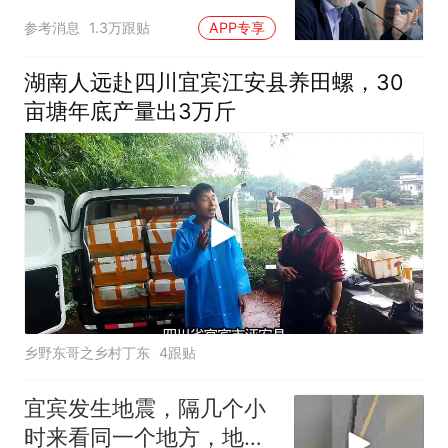
难"
参考消息
1.3万跟贴
APP专享
湖南人远赴四川宜宾江安县养田螺，30
亩塘年底产量出3万斤
乡野东哥之乡村丁东
4跟贴
宜宾发生地震，隔几个小
时来看同一个地方，地面