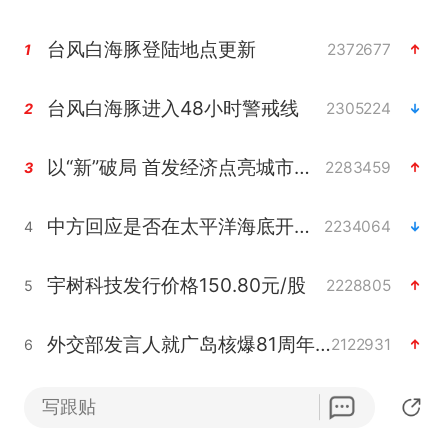
台风白海豚登陆地点更新
2372677
1
台风白海豚进入48小时警戒线
2305224
2
以“新”破局 首发经济点亮城市消费活力
2283459
3
中方回应是否在太平洋海底开采稀土
2234064
4
宇树科技发行价格150.80元/股
2228805
5
外交部发言人就广岛核爆81周年等答记者问
2122931
6
吉林一“温度计大楼”读数爆表
2062622
7
写跟贴