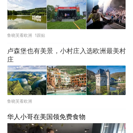
鲁晓芙看欧洲
1跟贴
卢森堡也有美景，小村庄入选欧洲最美村
庄
鲁晓芙看欧洲
华人小哥在美国领免费食物