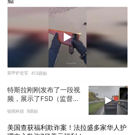
瘾
装甲铲史官
413跟贴
特斯拉刚刚发布了一段视
频，展示了FSD（监督
版）在法国、德国、英国
链闻科技
9跟贴
等欧洲国家极端情况下避
免事故的画面
美国查获福利欺诈案！法拉盛多家华人护