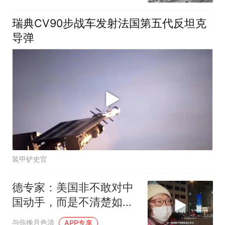
瑞典CV90步战车发射法国第五代反坦克
导弹
装甲铲史官
德专家：美国非不敢对中
国动手，而是不清楚如何
行动
与你挽月色清
APP专享