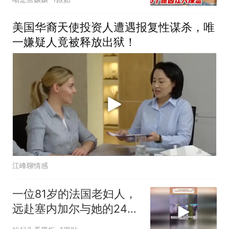
美国华裔天使投资人遭遇报复性谋杀，唯
一嫌疑人竟被释放出狱！
江峰聊情感
一位81岁的法国老妇人，
远赴塞内加尔与她的24岁
男友见面