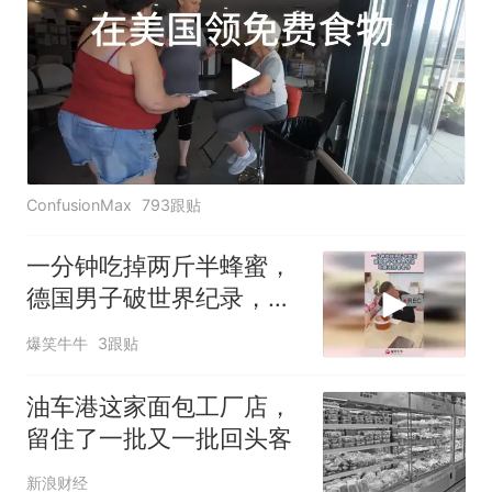
ConfusionMax
793跟贴
一分钟吃掉两斤半蜂蜜，
德国男子破世界纪录，吃
糖还得看老外！
爆笑牛牛
3跟贴
油车港这家面包工厂店，
留住了一批又一批回头客
新浪财经