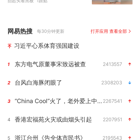
抬起头看黑板
1跟贴
网易热搜
每30分钟更新
打开应用 查看全部
习近平心系体育强国建设
东方电气原董事宋致远被查
2413557
1
台风白海豚闭眼了
2308203
2
“China Cool”火了，老外爱上中国避暑游
2267541
3
香港宏福苑火灾或由烟头引起
2207951
4
浙江台州《告全体市民书》
2195543
5