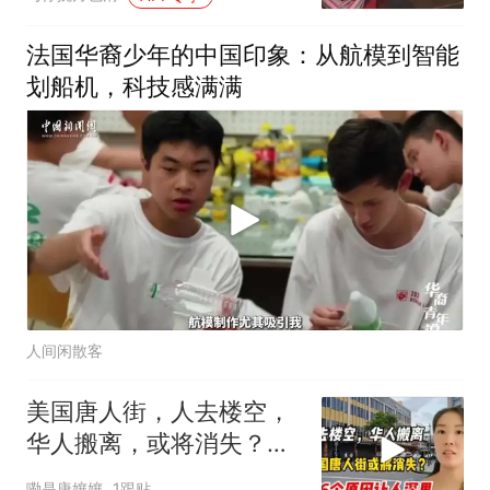
法国华裔少年的中国印象：从航模到智能
划船机，科技感满满
人间闲散客
美国唐人街，人去楼空，
华人搬离，或将消失？谈
起原因现实又痛心
嘞是唐孃孃
1跟贴