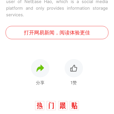
user of NetEase Hao, which is a social media
platform and only provides information storage
services.
打开网易新闻，阅读体验更佳
分享
1赞