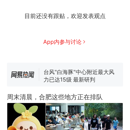
目前还没有跟贴，欢迎发表观点
那个在床头放菜刀的女孩，
热
因老师一句“跟我回家”改写了
人生
费大厨“全国小炒肉大王”称
新
App内参与讨论
号，仅凭视频评出？中国烹饪
协会回应
搬家报价570元，搬到楼下交
5060元才肯搬上楼！女子傻眼
了……
台风"白海豚"中心附近最大风
力已达15级 最新研判
佛山一中学招聘物理教师，笔
试前13名均遭淘汰？教育局：
周末清晨，合肥这些地方正在排队
已叫停招聘，成立调查组全面
笔试第一被第二名传话劝弃考
核查
官方通报
那个在床头放菜刀的女孩，
热
因老师一句“跟我回家”改写了