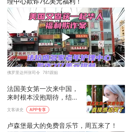
理中心欺诈7亿美元福利！
佛罗里达州张司令
781跟贴
法国美女第一次来中国，
来时根本没抱期待，结果
直接泪洒张家界
文客谈史
APP专享
卢森堡最大的免费音乐节，周五来了！