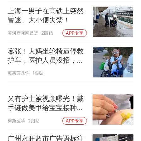
上海一男子在高铁上突然
昏迷、大小便失禁！
黄河新闻网吕梁
2跟贴
APP专享
嚣张！大妈坐轮椅逼停救
护车，医护人员没招，当
地人：不是第一次
离离言几许
1跟贴
又有护士被视频曝光！戴
手链做美甲给宝宝接种疫
苗，停职停薪！
梅斯医学
2跟贴
APP专享
广州永旺超市广告语标注