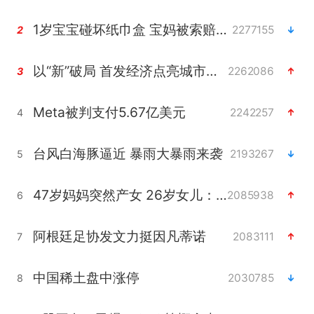
1岁宝宝碰坏纸巾盒 宝妈被索赔924元
2277155
2
以“新”破局 首发经济点亮城市消费活力
2262086
3
Meta被判支付5.67亿美元
2242257
4
台风白海豚逼近 暴雨大暴雨来袭
2193267
5
47岁妈妈突然产女 26岁女儿：很震惊
2085938
6
阿根廷足协发文力挺因凡蒂诺
2083111
7
中国稀土盘中涨停
2030785
8