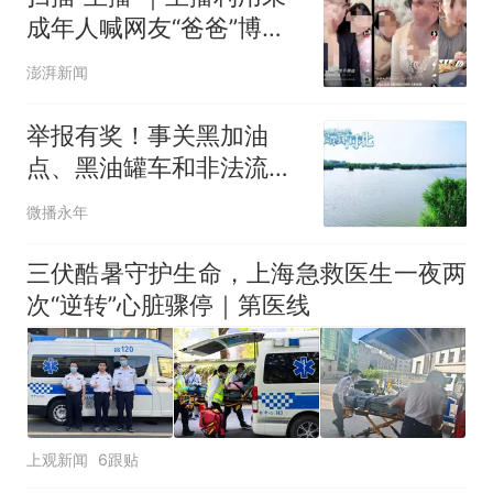
成年人喊网友“爸爸”博流
量，“母女合拍”多账号被
澎湃新闻
封禁
举报有奖！事关黑加油
点、黑油罐车和非法流动
售油车等成品油非法经营
微播永年
行为
三伏酷暑守护生命，上海急救医生一夜两
次“逆转”心脏骤停｜第医线
上观新闻
6跟贴