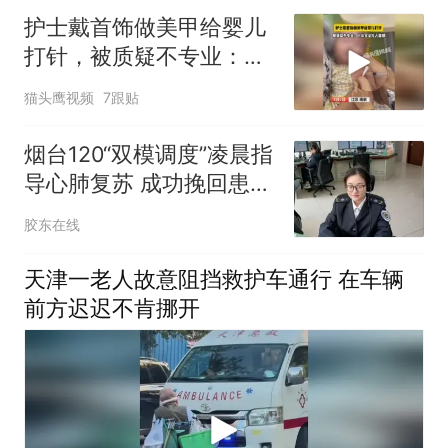
护士戴首饰做美甲给婴儿
打针，被质疑不专业：针
头完全扎入胳膊
猫头鹰视频
7跟贴
烟台120“双模调度”凌晨指
导心肺复苏 成功挽回患者
生命
胶东在线
天津一老人故意阻挡救护车通行 在车辆
前方迟迟不肯挪开