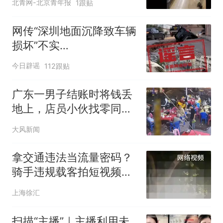
北青网-北京青年报
1跟贴
封闭消杀，当地街道办：
已督促经营主体做好灭“四
网传“深圳地面沉降致车辆
害”消杀工作
损坏”不实
（2026·08·06）
今日辟谣
112跟贴
广东一男子结账时将钱丢
地上，店员小伙找零同样
方式回敬，店主再发声：
大风新闻
警方已联系，店里生意没
受影响
拿交通违法当流量密码？
骑手违规载客拍短视频吸
粉，栽了！
上海徐汇
扫描“主播”｜主播利用未