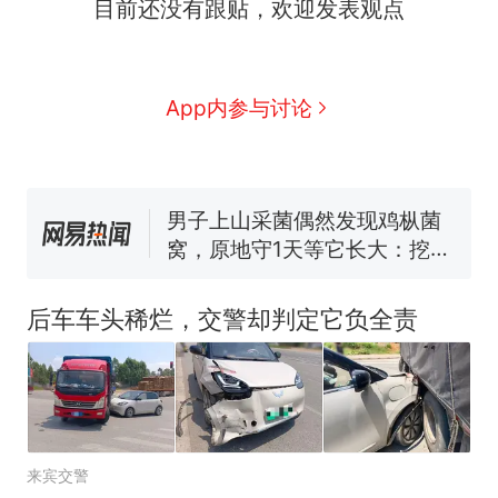
目前还没有跟贴，欢迎发表观点
那个在床头放菜刀的女孩，
热
因老师一句“跟我回家”改写了
人生
制裁瓜子饺子，美国怕什
新
App内参与讨论
么？
费大厨“全国小炒肉大王”称
号，仅凭视频评出？中国烹饪
协会回应
男子上山采菌偶然发现鸡枞菌
窝，原地守1天等它长大：挖了
140多朵
美国渔民钓获鲨鱼徒手将其拽
回大海 目击者直呼震惊 （视频
后车车头稀烂，交警却判定它负全责
来源：参考消息）
笔试第一被第二名传话劝弃考
官方通报
那个在床头放菜刀的女孩，
热
因老师一句“跟我回家”改写了
人生
来宾交警