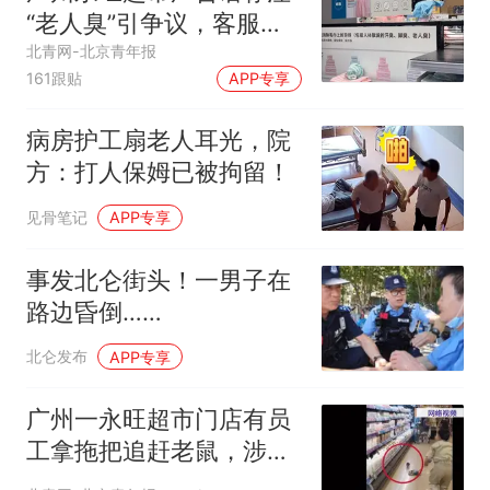
“老人臭”引争议，客服回
应
北青网-北京青年报
161跟贴
APP专享
病房护工扇老人耳光，院
方：打人保姆已被拘留！
见骨笔记
APP专享
事发北仑街头！一男子在
路边昏倒……
北仑发布
APP专享
广州一永旺超市门店有员
工拿拖把追赶老鼠，涉事
超市：已对相关区域开展