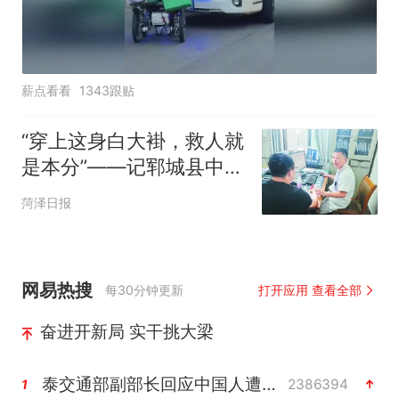
薪点看看
1343跟贴
“穿上这身白大褂，救人就
是本分”——记郓城县中医
医院医生孟长青
菏泽日报
网易热搜
每30分钟更新
打开应用 查看全部
奋进开新局 实干挑大梁
泰交通部副部长回应中国人遭歧视手势
2386394
1