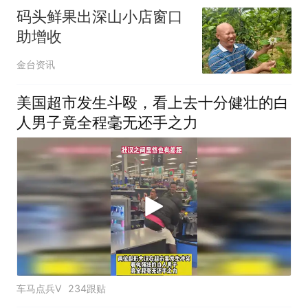
码头鲜果出深山小店窗口
助增收
金台资讯
美国超市发生斗殴，看上去十分健壮的白
人男子竟全程毫无还手之力
车马点兵V
234跟贴