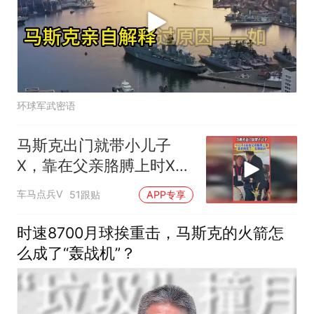
环球军武密语
马斯克出门就带小儿子
X，靠在父亲胳膊上时X无
聊郁闷的小表情亮了
车马点兵V
51跟贴
APP专享
时速8700月球挨重击，马斯克的火箭怎
么成了“轰战机”？