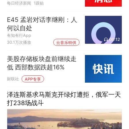
每日经济新闻
1跟贴
E45 孟岩对话李继刚：人
何以自处
有知有行App
00:12
30.1万次播放
云音乐特供
美股存储板块盘前继续走
低 西部数据跌超16%
财联社
APP专享
泽连斯基求马斯克开绿灯遭拒，俄军一天
打238场战斗