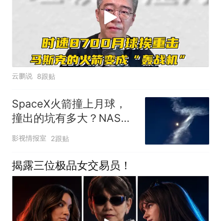
云鹏说
8跟贴
SpaceX火箭撞上月球，
撞出的坑有多大？NASA
预估60英尺，新研究却称
影视情报室
2跟贴
可达90英尺
揭露三位极品女交易员！