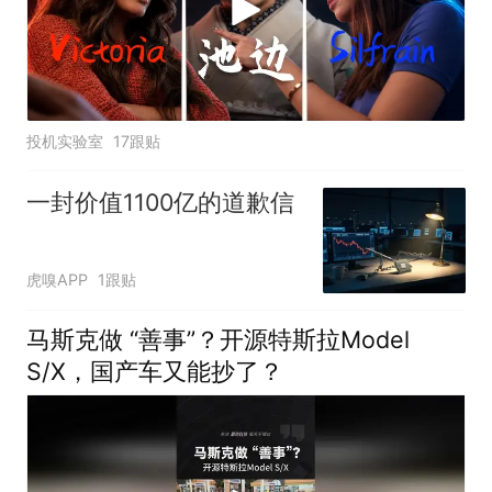
投机实验室
17跟贴
一封价值1100亿的道歉信
虎嗅APP
1跟贴
马斯克做 “善事”？开源特斯拉Model
S/X，国产车又能抄了？