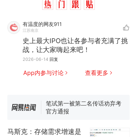
有温度的网友911
制裁瓜子饺子，美国怕什
热
江苏南京
么？
史上最大IPO也让各参与者充满了挑
费大厨“全国小炒肉大王”称
新
战，让大家嗨起来吧！
号，仅凭视频评出？中国烹饪
协会回应
男子上山采菌偶然发现鸡枞菌
2026-06-14
回复
窝，原地守1天等它长大：挖了
App内参与讨论
查看更多
140多朵
美国渔民钓获鲨鱼徒手将其拽
回大海 目击者直呼震惊 （视频
来源：参考消息）
笔试第一被第二名传话劝弃考
官方通报
惊艳！字都飘起来了 博主在田
间创作“悬浮字” 网友：真·裸眼
3D！
制裁瓜子饺子，美国怕什
热
马斯克：存储需求增速是
么？