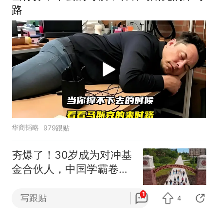
路
华商韬略
979跟贴
夯爆了！30岁成为对冲基
金合伙人，中国学霸卷翻
华尔街
阅读第一
1
写跟贴
4
马斯克遭遇“黑色七月”，财富缩水约合人