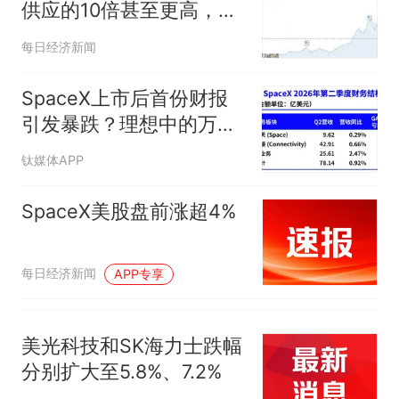
供应的10倍甚至更高，基
础经济学原理告诉我们，
每日经济新闻
价格该涨不该跌
SpaceX上市后首份财报
引发暴跌？理想中的万亿
营收太空AI公司，正在靠
钛媒体APP
地面AI云挣钱
SpaceX美股盘前涨超4%
每日经济新闻
APP专享
美光科技和SK海力士跌幅
分别扩大至5.8%、7.2%