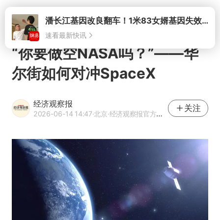
打开
潘长江基因改良翻车！1米83女婿基因失效，12岁外孙身高只到姥爷下巴
速看最新快讯
“你要做空NASA吗？”——华
尔街如何对冲SpaceX
经济观察报
关注
2026-06-14 14:47
·北京
·经济观察报官方网易号