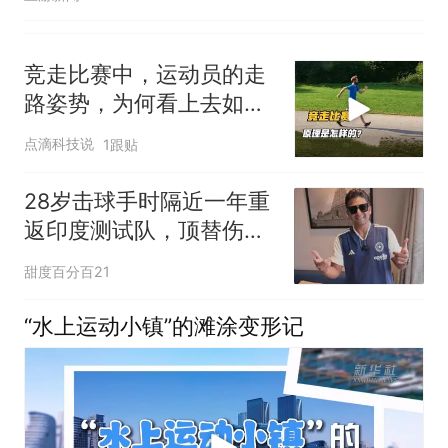
竞走比赛中，运动员的走
路姿势，为何看上去如此
怪异？
点滴科技说
1跟贴
28岁击球手时隔近一年重
返印度测试队，顶替伤缺
新星出征斯里兰卡
甜度百分百21
“水上运动小镇”的滩涂变形记