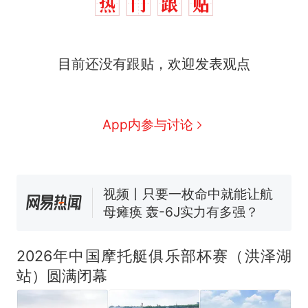
十多万人报名的考试，成绩
热
目前还没有跟贴，欢迎发表观点
全部作废，公平么？
全球唯一没有法定首都的国
新
家，刚改国名，总统就邀请中
国大使骑行绕了几乎整个国境
5万的小车卖不动，40万以上
App内参与讨论
线一圈，还曾两次到中国寻根
的抢着买
浙江人戒备 "白海豚"已创我国
纪录 带来严重影响
视频丨只要一枚命中就能让航
母瘫痪 轰-6J实力有多强？
泰州父亲的手写家书遗失30
年，网友淘到后寄给女儿：花
2026年中国摩托艇俱乐部杯赛（洪泽湖
鸟市场搬了，但爱还在
十多万人报名的考试，成绩
热
站）圆满闭幕
全部作废，公平么？