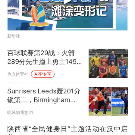
新华社
百球联赛第29战：火箭
289分先生撞上勇士149分
全能王，特伦特桥谁能称
热血体育社
APP专享
王？
Sunrisers Leeds轰201分
锁第二，Birmingham
Phoenix遭遇六连败
晚风知我意21
陕西省“全民健身日”主题活动在汉中启