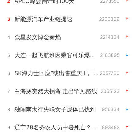
APEC峰会倒计时100天
2273550
2
新能源汽车产业链提速
2233309
3
众星发文悼念秦焰
2214834
4
大连一起飞航班因乘客可乐爆瓶折返
2183895
5
SK海力士回应“或出售重庆工厂”传闻
2057760
6
白海豚突然大拐弯 走出罕见路线
2055123
7
独闯南太行失联女子遗体已找到
1956334
8
辽宁28名务农人员中暑死亡？官方辟谣
1893482
9