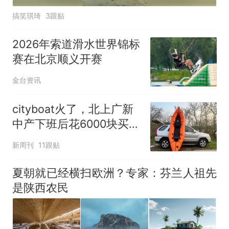
搞笑琪琦
3跟贴
2026年索道滑水世界锦标
赛在北京顺义开赛
金台资讯
cityboat火了，北上广新
中产下班后花6000块买船
划水
新周刊
11跟贴
夏朝就已经横扫欧洲？专家：芬兰人祖先
是陕西农民