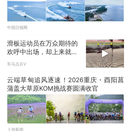
中国日报网
滑板运动员在万众期待的
欢呼中出场，却上来就拉
了一坨大的
车马点兵V
云端草甸追风逐速！2026重庆・酉阳菖
蒲盖大草原KOM挑战赛圆满收官
上游新闻