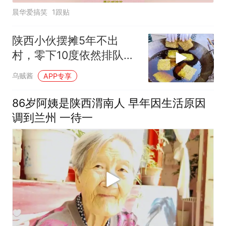
晨华爱搞笑
1跟贴
陕西小伙摆摊5年不出
村，零下10度依然排队，
大妈说：就爱这口
乌贼酱
APP专享
86岁阿姨是陕西渭南人 早年因生活原因
调到兰州 一待一