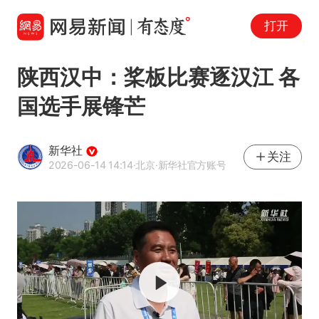
打开
陕西汉中：桨板比赛逐汉江 各
国选手展锋芒
新华社
关注
2026-06-14 14:14
·北京
·新华社官方账号