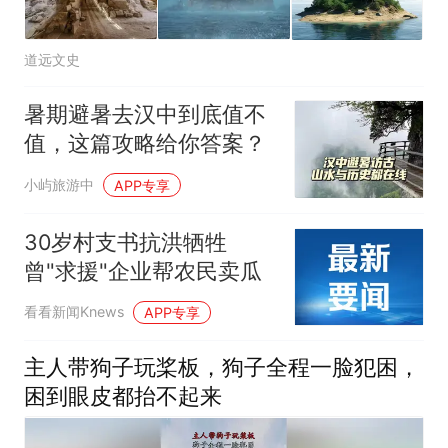
道远文史
暑期避暑去汉中到底值不
值，这篇攻略给你答案？
小屿旅游中
APP专享
30岁村支书抗洪牺牲
曾"求援"企业帮农民卖瓜
看看新闻Knews
APP专享
主人带狗子玩桨板，狗子全程一脸犯困，
困到眼皮都抬不起来