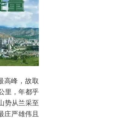
最高峰，故取
9公里，年都乎
山势从兰采至
最庄严雄伟且