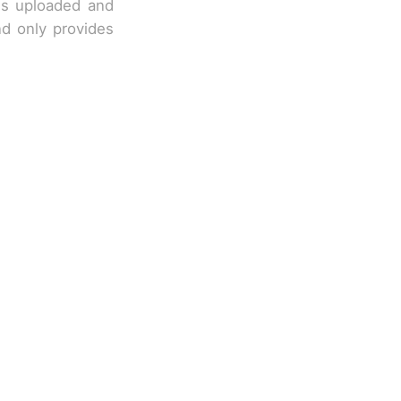
 is uploaded and
nd only provides