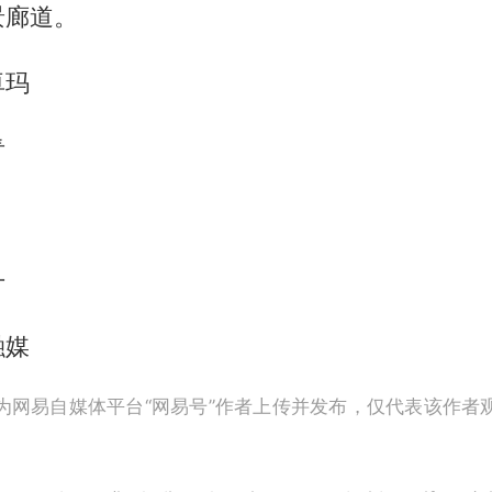
景廊道。
卓玛
青
丹
融媒
为网易自媒体平台“网易号”作者上传并发布，仅代表该作者