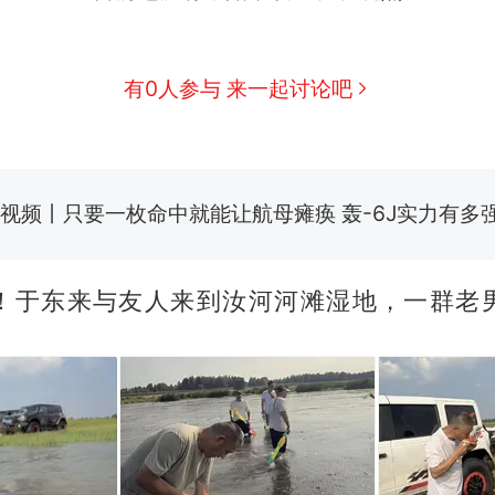
全球唯一没有法定首都的国家，刚改国名，总统就
新
骑行绕了几乎整个国境线一圈，还曾两次到中国寻根
有0人参与 来一起讨论吧
搬家报价570元，搬到楼下交5060元才肯搬上楼！
视频丨只要一枚命中就能让航母瘫痪 轰-6J实力有多
空调24小时开着反而更省电？电力部门回应
佛山一中学招聘物理教师，笔试前13名均遭淘汰？教
招聘，成立调查组全面核查
！于东来与友人来到汝河河滩湿地，一群老
十多万人报名的考试，成绩全部作废，公平么？
热