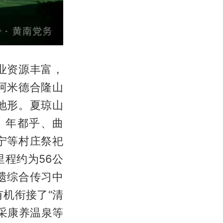
业资源丰富，
阿米德合隆山
地形。夏琼山
、年都乎、曲
宁等村庄祭祀
程约为56公
遗综合传习中
机衔接了“清
采康养温泉等