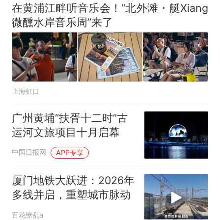
在黄浦江畔听音乐会！“北外滩・艇Xiang
微醺水岸音乐周”来了
上海虹口
广州黄埔“扶胥十二时”古
运河文旅项目十月启幕
中国日报网
APP专享
厦门地铁大跃进：2026年
多线并启，重塑城市脉动
百花缭乱a