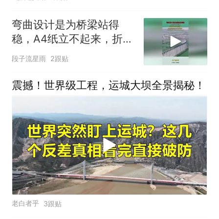
弯曲设计是为桥梁站得
稳，A4纸立不起来，折成
N状立马稳了！
段子流星雨
2跟贴
震撼！世界级工程，运城大坝全景揭秘！
老白者乎
3跟贴