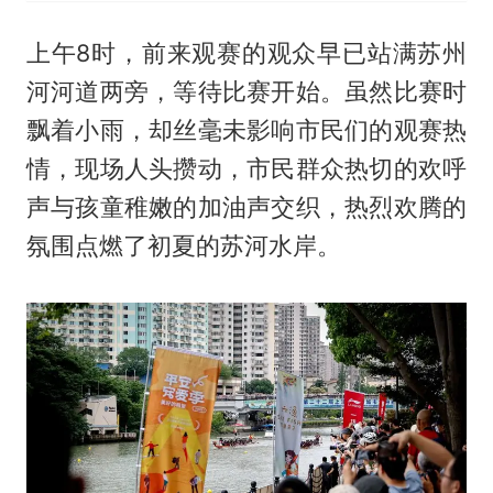
上午8时，前来观赛的观众早已站满苏州
河河道两旁，等待比赛开始。虽然比赛时
飘着小雨，却丝毫未影响市民们的观赛热
情，现场人头攒动，市民群众热切的欢呼
声与孩童稚嫩的加油声交织，热烈欢腾的
氛围点燃了初夏的苏河水岸。