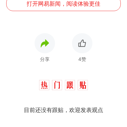
打开网易新闻，阅读体验更佳
分享
4赞
那个在床头放菜刀的女孩，
热
目前还没有跟贴，欢迎发表观点
因老师一句“跟我回家”改写了
人生
搬家报价570元，搬到楼下
新
交5060元才肯搬上楼！女子傻