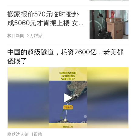
搬家报价570元临时变卦
成5060元才肯搬上楼 女
子傻眼
极目新闻
2万跟贴
中国的超级隧道，耗资2600亿，老美都
傻眼了
幽默达人馆
1跟贴