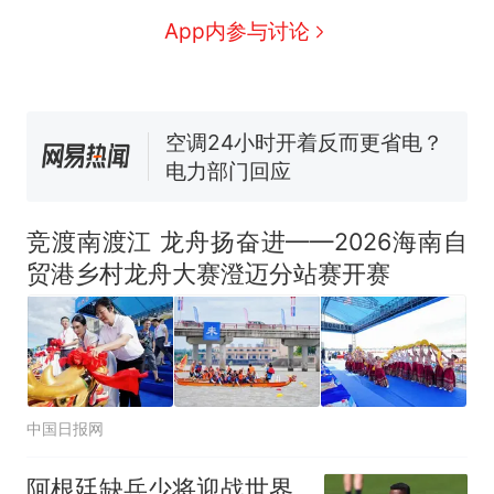
眼了……
十多万人报名的考试，成绩全
App内参与讨论
部作废，公平么？
空调24小时开着反而更省电？
电力部门回应
佛山一中学招聘物理教师，笔
试前13名均遭淘汰？教育局：
已叫停招聘，成立调查组全面
“不建议大家买深色蛋糕”上热
核查
搜，网友：天塌了！
竞渡南渡江 龙舟扬奋进——2026海南自
那个在床头放菜刀的女孩，
热
贸港乡村龙舟大赛澄迈分站赛开赛
因老师一句“跟我回家”改写了
人生
中国日报网
阿根廷缺兵少将迎战世界