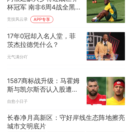
杯冠军 南非6周4战全黑
前先过这道关
竞技风云录
APP专享
17年0冠却入名人堂，菲
茨杰拉德凭什么？
元气满分吖
1587商标战升级：马霍姆
斯与凯尔斯否认入股遭鞋
企回击
自愈小日子
长春净月高新区：守好岸线生态阵地擦亮
城市文明底片