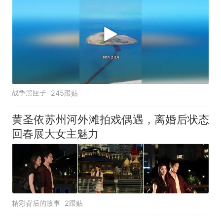
战争黑匣子
245跟贴
黄圣依苏州河外滩拍戏偶遇，离婚后状态
回春展大女主魅力
精彩背后的故事
2跟贴