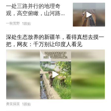
一处三路并行的地理奇
观，高空俯瞰，山河路网
交织场面壮阔无比
一秋荒野
1跟贴
深处生态放养的新疆羊，看得真想去摸一
把，网友：千万别让印度人看见
勇笑搞笑
1跟贴