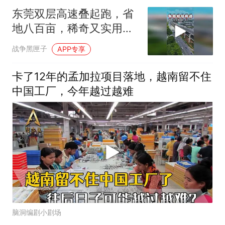
东莞双层高速叠起跑，省
地八百亩，稀奇又实用，
真的震撼
战争黑匣子
APP专享
卡了12年的孟加拉项目落地，越南留不住
中国工厂，今年越过越难
脑洞编剧小剧场