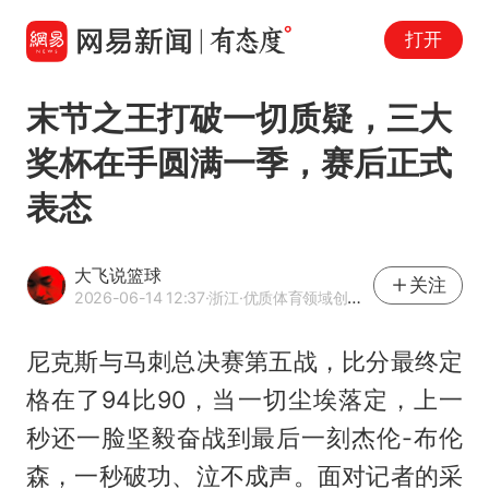
打开
末节之王打破一切质疑，三大
奖杯在手圆满一季，赛后正式
表态
大飞说篮球
关注
2026-06-14 12:37
·浙江
·优质体育领域创作者
尼克斯与马刺总决赛第五战，比分最终定
格在了94比90，当一切尘埃落定，上一
秒还一脸坚毅奋战到最后一刻杰伦-
布伦
森
，一秒破功、泣不成声。面对记者的采