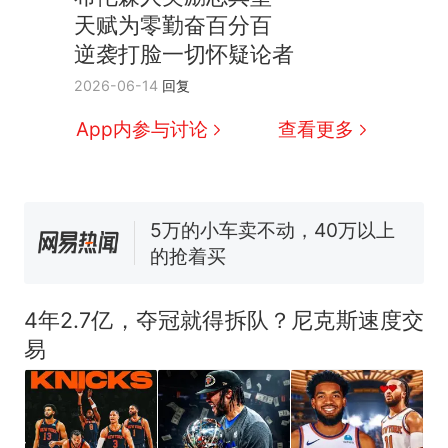
国大使骑行绕了几乎整个国境
搬家报价570元，搬到楼下交
天赋为零勤奋百分百
线一圈，还曾两次到中国寻根
5060元才肯搬上楼！女子傻眼
逆袭打脸一切怀疑论者
了……
视频丨只要一枚命中就能让航
2026-06-14
回复
母瘫痪 轰-6J实力有多强？
空调24小时开着反而更省电？
App内参与讨论
查看更多
电力部门回应
5万的小车卖不动，40万以上
的抢着买
十多万人报名的考试，成绩
热
全部作废，公平么？
4年2.7亿，夺冠就得拆队？尼克斯速度交
易