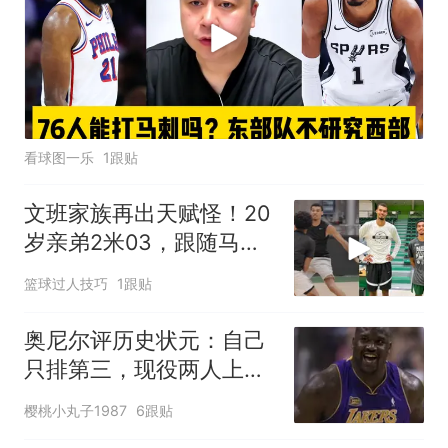
看球图一乐
1跟贴
文班家族再出天赋怪！20
岁亲弟2米03，跟随马刺
合练冲NBA
篮球过人技巧
1跟贴
奥尼尔评历史状元：自己
只排第三，现役两人上
榜，第一没悬念
樱桃小丸子1987
6跟贴