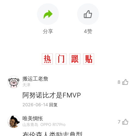
分享
4赞
搬运工老詹
8
天津
阿努诺比才是FMVP
2026-06-14
回复
十多万人报名的考试，成绩
热
全部作废，公平么？
唯美惆怅
7
全球唯一没有法定首都的国
新
山东青岛
OPPO R17Pro
家，刚改国名，总统就邀请中
布伦森人类励志典型