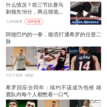
什么情况？前三节比赛马
刺领先18分，两点很诡
异，想起杜锋
人间闲散客
APP专享
阿德巴约的一拳，能否打通希罗的任督二
脉
只关于篮球
4跟贴
希罗回应合同年：续约不该成为包袱 雄
鹿队内每个人都憋着一口气