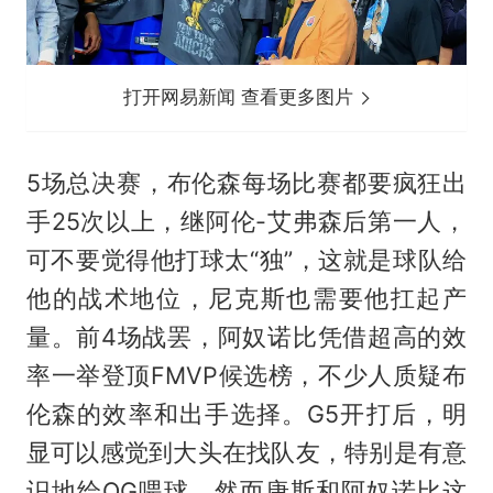
打开网易新闻 查看更多图片
5场总决赛，布伦森每场比赛都要疯狂出
手25次以上，继阿伦-
艾弗森
后第一人，
可不要觉得他打球太“独”，这就是球队给
他的战术地位，尼克斯也需要他扛起产
量。前4场战罢，阿奴诺比凭借超高的效
率一举登顶FMVP候选榜，不少人质疑布
伦森的效率和出手选择。G5开打后，明
显可以感觉到大头在找队友，特别是有意
识地给OG喂球，然而唐斯和阿奴诺比这