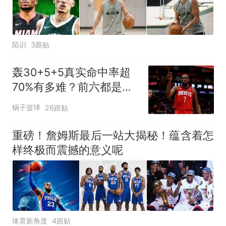
陌识
3跟贴
轰30+5+5真实命中率超
70%有多难？前六都是现
役，杜兰特85场仅第5
锅子篮球
26跟贴
重磅！詹姆斯最后一站大揭秘！蕴含着怎
样终极而震撼的意义呢
体育新角度
4跟贴