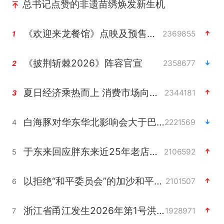
总书记点赞的非遗苗绣焕发新生机
《欢迎来龙餐馆》点映及预售总票房破亿
2369855
1
《披荆斩棘2026》阵容官宣
2358677
2
夏日经济乘热而上 消费市场向新而行
2344181
3
白海豚对华东华北影响会大于巴威
2221569
4
于东来回应胖东来近25年老店年底关闭
2106592
5
以拒绝“和平委员会”的加沙和平计划
2101507
6
浙江省甬江发生2026年第1号洪水
1928971
7