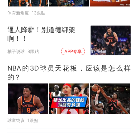
体育新角度
13跟贴
逼人降薪！别道德绑架
啊！！
柚子说球
8跟贴
APP专享
NBA的3D球员天花板，应该是怎么样
的？
球童纯议
1跟贴