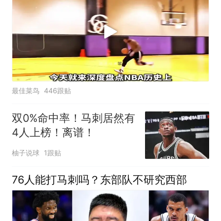
最佳菜鸟
446跟贴
双0%命中率！马刺居然有
4人上榜！离谱！
柚子说球
1跟贴
76人能打马刺吗？东部队不研究西部