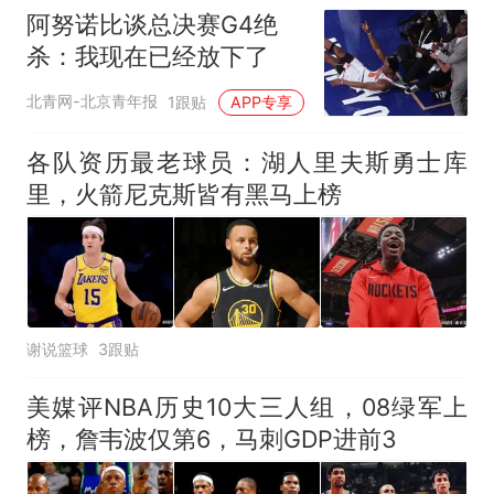
阿努诺比谈总决赛G4绝
杀：我现在已经放下了
北青网-北京青年报
1跟贴
APP专享
各队资历最老球员：湖人里夫斯勇士库
里，火箭尼克斯皆有黑马上榜
谢说篮球
3跟贴
美媒评NBA历史10大三人组，08绿军上
榜，詹韦波仅第6，马刺GDP进前3