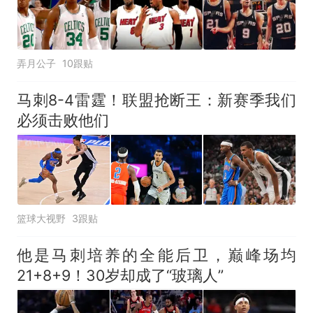
弄月公子
10跟贴
马刺8-4雷霆！联盟抢断王：新赛季我们
必须击败他们
篮球大视野
3跟贴
他是马刺培养的全能后卫，巅峰场均
21+8+9！30岁却成了“玻璃人”