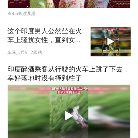
Boba奔波儿灞
这个印度男人公然坐在火
车上骚扰女性，直到女人
最后忍无可忍爆发
车马点兵V
2跟贴
印度醉酒乘客从行驶的火车上跳了下去，
幸好落地时没有撞到柱子