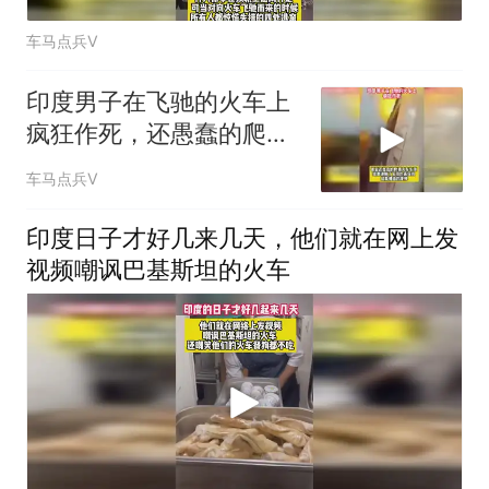
车马点兵V
印度男子在飞驰的火车上
疯狂作死，还愚蠢的爬到
车顶误触了高压线
车马点兵V
印度日子才好几来几天，他们就在网上发
视频嘲讽巴基斯坦的火车