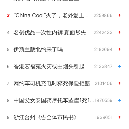
“China Cool”火了，老外爱上中国避暑游
2259866
3
名创优品一次性内裤 颜面尽失
2242433
4
伊斯兰版北约来了吗
2182694
5
香港宏福苑火灾或由烟头引起
2133847
6
网约车司机充电时猝死保险拒赔
2101406
7
中国父女泰国骑摩托车坠崖1死1伤
1970559
8
浙江台州《告全体市民书》
1939651
9