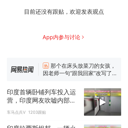
目前还没有跟贴，欢迎发表观点
App内参与讨论
那个在床头放菜刀的女孩，
热
因老师一句“跟我回家”改写了
人生
搬家报价570元，搬到楼下
新
交5060元才肯搬上楼！女子傻
眼了……
费大厨“全国小炒肉大王”称
号，仅凭视频评出？中国烹饪
印度首辆卧铺列车投入运
协会回应
台风"白海豚"中心附近最大风
营，印度网友吹嘘内部设
力已达15级 最新研判
施一流科技感十足
佛山一中学招聘物理教师，笔
车马点兵V
1203跟贴
试前13名均遭淘汰？教育局：
已叫停招聘，成立调查组全面
笔试第一被第二名传话劝弃考