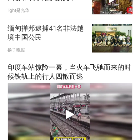
言太尴尬
light是光华
缅甸掸邦逮捕41名非法越
境中国公民
扬子晚报
印度车站惊险一幕，当火车飞驰而来的时
候铁轨上的行人四散而逃