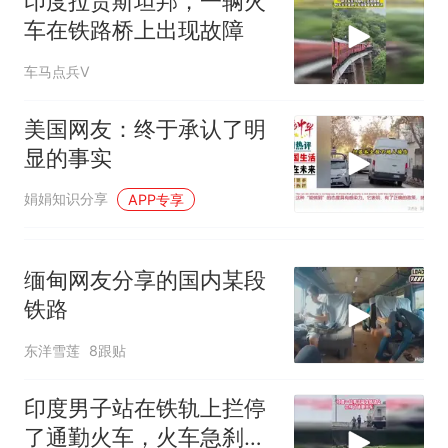
印度拉贾斯坦邦，一辆火
核查
官方通报
车在铁路桥上出现故障
那个在床头放菜刀的女孩，
热
车马点兵V
因老师一句“跟我回家”改写了
人生
美国网友：终于承认了明
显的事实
娟娟知识分享
APP专享
缅甸网友分享的国内某段
铁路
东洋雪莲
8跟贴
印度男子站在铁轨上拦停
了通勤火车，火车急刹之