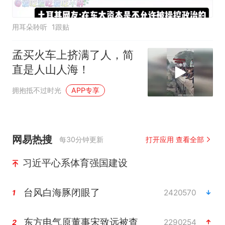
用耳朵聆听
1跟贴
孟买火车上挤满了人，简
直是人山人海！
拥抱抵不过时光
APP专享
网易热搜
每30分钟更新
打开应用 查看全部
习近平心系体育强国建设
台风白海豚闭眼了
2420570
1
东方电气原董事宋致远被查
2290254
2