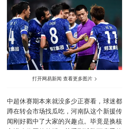
打开网易新闻 查看更多图片
中超休赛期本来就没多少正赛看，球迷都
蹲在转会市场找瓜吃，河南队这个新援传
闻刚好戳中了大家的兴趣点。毕竟是换核