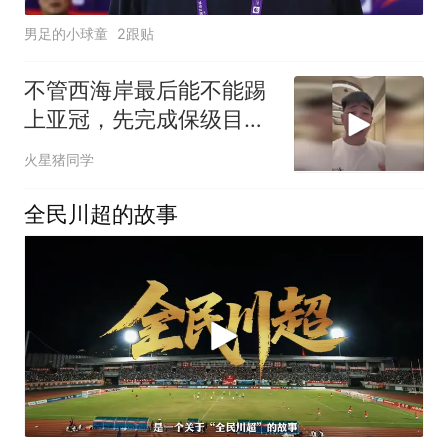
男足的小球童
2跟贴
不管西海岸最后能不能踢
上亚冠，先完成保级目
标！有些事冥冥之中，自
火星猪同学
有天意啊
全民川超的故事