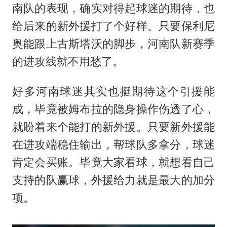
南队的表现，确实对得起球迷的期待，也
给后来的新外援打了个好样。只要保利尼
奥能跟上古斯塔沃的脚步，河南队新赛季
的进攻线就不用愁了。
好多河南球迷其实也挺期待这个引援能
成，毕竟被姆布拉的隐身操作伤透了心，
就盼着来个能打的新外援。只要新外援能
在进攻端稳住输出，帮球队多拿分，球迷
肯定会买账。毕竟大家看球，就想看自己
支持的队赢球，外援给力就是最大的加分
项。