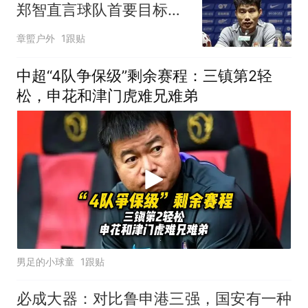
郑智直言球队首要目标保
级，亚冠稳步争取
章蠞户外
1跟贴
中超“4队争保级”剩余赛程：三镇第2轻
松，申花和津门虎难兄难弟
男足的小球童
1跟贴
必成大器：对比鲁申港三强，国安有一种