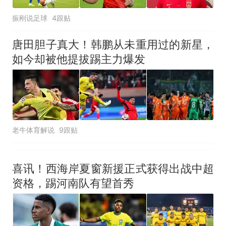
振刚说足球
4跟贴
唐田胆子真大！韩鹏从未重用过的新星，
如今却被他提拔踢主力爆发
老牛体育解说
9跟贴
喜讯！西海岸夏窗新援正式获得出战中超
资格，踢河南队有望首秀