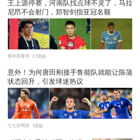
王上源停赛，河南队找点球不灵了，马拉
尼昂不会射门，郑智剑指亚冠名额
替补席看球
27跟贴
意外！为何唐田刚接手鲁能队就能让陈蒲
状态回升，引发球迷热议
七七自驾游
1跟贴