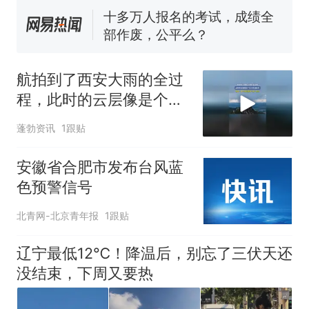
空调24小时开着反而更省电？
电力部门回应
佛山一中学招聘物理教师，笔
试前13名均遭淘汰？教育局：
航拍到了西安大雨的全过
已叫停招聘，成立调查组全面
“不建议大家买深色蛋糕”上热
程，此时的云层像是个巨
核查
搜，网友：天塌了！
大的洒水车
那个在床头放菜刀的女孩，
蓬勃资讯
1跟贴
热
因老师一句“跟我回家”改写了
人生
安徽省合肥市发布台风蓝
色预警信号
北青网-北京青年报
1跟贴
辽宁最低12℃！降温后，别忘了三伏天还
没结束，下周又要热