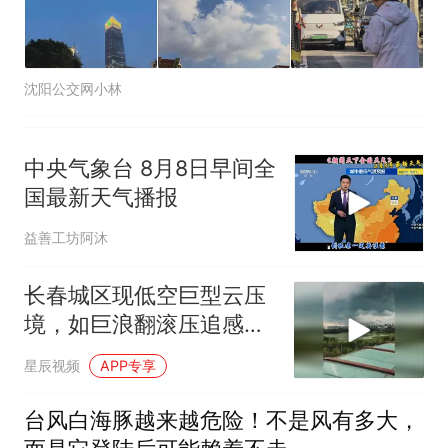
沈阳公交网小林
中央气象台️ 8月8日早间全
国最新天气播报
益善工坊阿沐
长春城区现低空巨型云压
境，如巨浪翻滚压追感十
足
星辰视频
APP专享
台风白海豚越来越危险！不是风有多大，