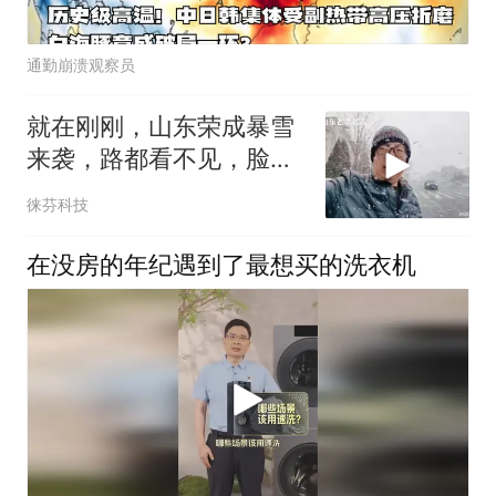
通勤崩溃观察员
就在刚刚，山东荣成暴雪
来袭，路都看不见，脸如
刀割
徕芬科技
在没房的年纪遇到了最想买的洗衣机