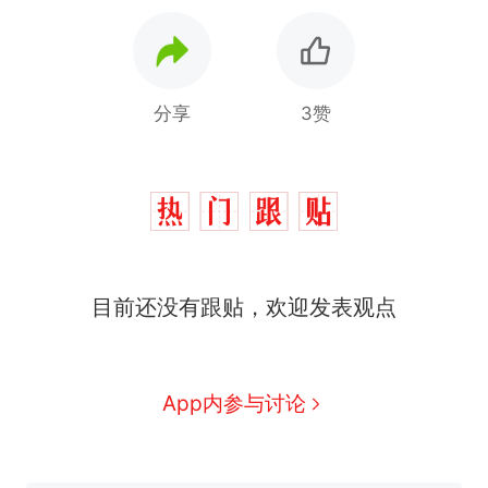
分享
3赞
目前还没有跟贴，欢迎发表观点
那个在床头放菜刀的女孩，
热
因老师一句“跟我回家”改写了
人生
搬家报价570元，搬到楼下
新
App内参与讨论
交5060元才肯搬上楼！女子傻
眼了……
十多万人报名的考试，成绩全
部作废，公平么？