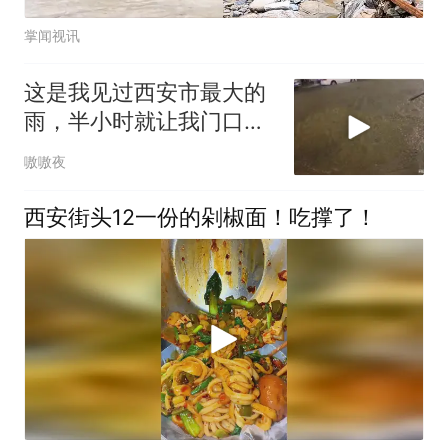
掌闻视讯
这是我见过西安市最大的
雨，半小时就让我门口的
车飘起来了
嗷嗷夜
西安街头12一份的剁椒面！吃撑了！