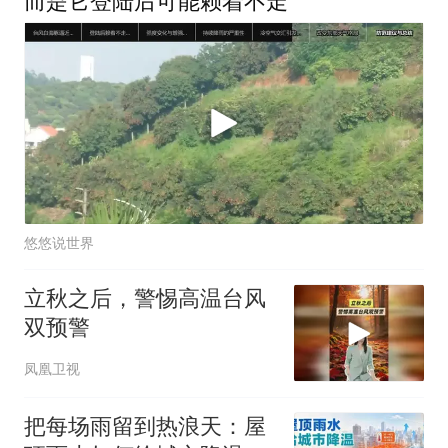
而是它登陆后可能赖着不走
悠悠说世界
立秋之后，警惕高温台风
双预警
凤凰卫视
把每场雨留到热浪天：屋