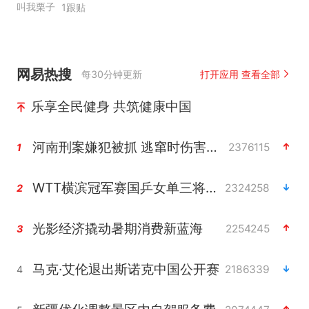
叫我栗子
1跟贴
网易热搜
每30分钟更新
打开应用 查看全部
乐享全民健身 共筑健康中国
河南刑案嫌犯被抓 逃窜时伤害多人
2376115
1
WTT横滨冠军赛国乒女单三将晋级四强
2324258
2
光影经济撬动暑期消费新蓝海
2254245
3
马克·艾伦退出斯诺克中国公开赛
2186339
4