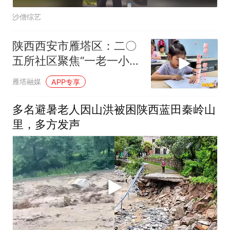
沙僧综艺
陕西西安市雁塔区：二〇
五所社区聚焦“一老一小”
打造幸福家园——托幼篇
雁塔融媒
APP专享
多名避暑老人因山洪被困陕西蓝田秦岭山
里，多方发声