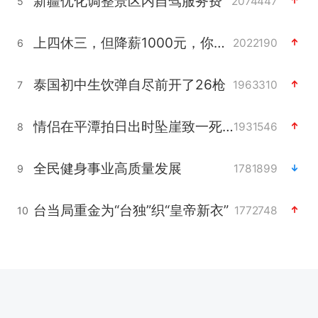
新疆优化调整景区内自驾服务费
2074447
5
上四休三，但降薪1000元，你接受吗？
2022190
6
泰国初中生饮弹自尽前开了26枪
1963310
7
情侣在平潭拍日出时坠崖致一死一伤
1931546
8
全民健身事业高质量发展
1781899
9
台当局重金为“台独”织“皇帝新衣”
1772748
10