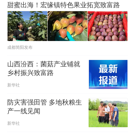
甜蜜出海！宏缘镇特色果业拓宽致富路
成都简阳发布
山西汾西：菌菇产业铺就
乡村振兴致富路
新华社
防灾害强田管 多地秋粮生
产一线见闻
新华社