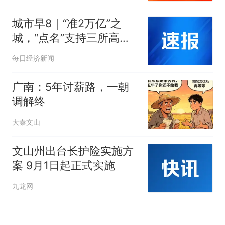
城市早8｜“准2万亿”之
城，“点名”支持三所高
校；湘桂两省紧抓制造龙
每日经济新闻
头企业；云南文山清水河
水利枢纽工程获批
广南：5年讨薪路，一朝
调解终
大秦文山
文山州出台长护险实施方
案 9月1日起正式实施
九龙网