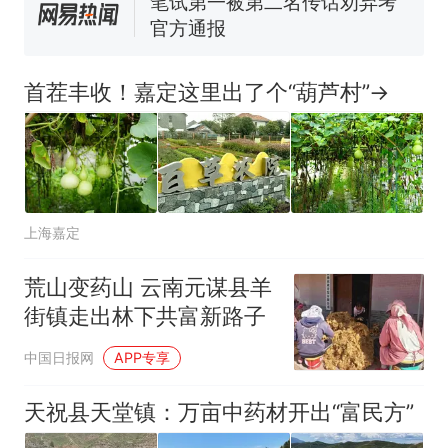
已叫停招聘，成立调查组全面
笔试第一被第二名传话劝弃考
核查
官方通报
空调24小时开着反而更省电？
电力部门回应
首茬丰收！嘉定这里出了个“葫芦村”→
那个在床头放菜刀的女孩，
热
因老师一句“跟我回家”改写了
人生
上海嘉定
荒山变药山 云南元谋县羊
街镇走出林下共富新路子
中国日报网
APP专享
天祝县天堂镇：万亩中药材开出“富民方”