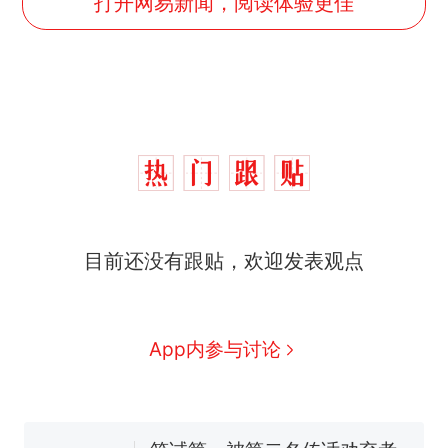
打开网易新闻，阅读体验更佳
那个在床头放菜刀的女孩，
热
目前还没有跟贴，欢迎发表观点
因老师一句“跟我回家”改写了
人生
搬家报价570元，搬到楼下
新
交5060元才肯搬上楼！女子傻
眼了……
费大厨“全国小炒肉大王”称
App内参与讨论
号，仅凭视频评出？中国烹饪
协会回应
佛山一中学招聘物理教师，笔
试前13名均遭淘汰？教育局：