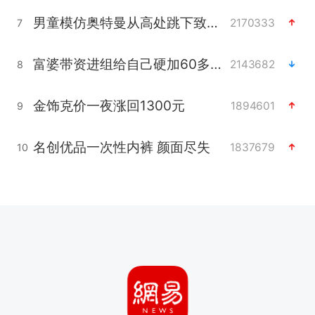
男童模仿奥特曼从高处跳下致骨折
2170333
7
富婆带资进组给自己硬加60多场吻戏
2143682
8
金饰克价一夜涨回1300元
1894601
9
名创优品一次性内裤 颜面尽失
1837679
10