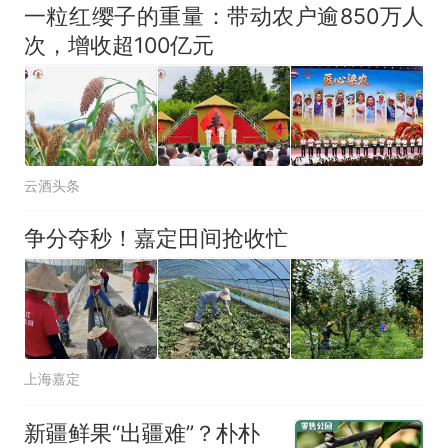
一粒红缨子的重量：带动农户逾850万人
次，增收超100亿元
云酒头条
争分夺秒！嘉定田间抢收忙
上海嘉定
新疆鲜果“出疆难”？朴朴