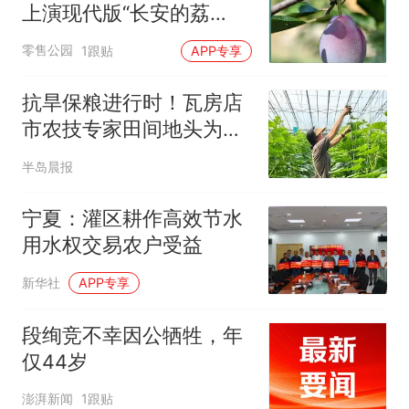
上演现代版“长安的荔
枝”！
零售公园
1跟贴
APP专享
抗旱保粮进行时！瓦房店
市农技专家田间地头为作
物“把脉开方”
半岛晨报
宁夏：灌区耕作高效节水
用水权交易农户受益
新华社
APP专享
段绚竞不幸因公牺牲，年
仅44岁
澎湃新闻
1跟贴