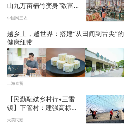
山九万亩楠竹变身“致富
竹”
中国网三农
越乡土，越世界：搭建“从田间到舌尖”的
健康纽带
上海奉贤
【民勤融媒乡村行•三雷
镇】下管村：建强高标准
日光温室 跑出产业富民
大美民勤
“加速度”