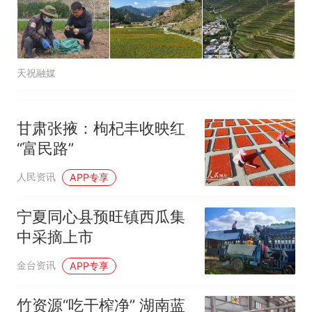
天祝融媒
甘肃张掖：枸杞丰收映红
“富民路”
人民资讯
APP专享
宁夏同心县预旺镇西瓜集
中采摘上市
金台资讯
APP专享
竹资源“吃干榨净” 湖南蓝