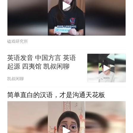
磕戏研究所
英语发音 中国方言 英语
起源 四夷馆 凯叔闲聊
凯叔闲聊
简单直白的汉语，才是沟通天花板