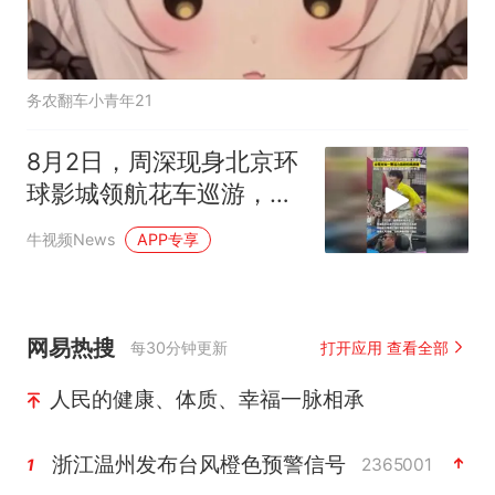
务农翻车小青年21
8月2日，周深现身北京环
球影城领航花车巡游，全
程宛如一颗活力四射的“跳
牛视频News
APP专享
跳糖”
网易热搜
每30分钟更新
打开应用 查看全部
人民的健康、体质、幸福一脉相承
浙江温州发布台风橙色预警信号
2365001
1