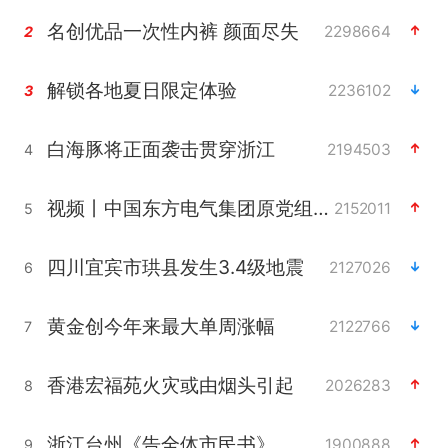
名创优品一次性内裤 颜面尽失
2298664
2
解锁各地夏日限定体验
2236102
3
白海豚将正面袭击贯穿浙江
2194503
4
视频丨中国东方电气集团原党组副书记、董事宋致远被查
2152011
5
四川宜宾市珙县发生3.4级地震
2127026
6
黄金创今年来最大单周涨幅
2122766
7
香港宏福苑火灾或由烟头引起
2026283
8
浙江台州《告全体市民书》
1900888
9