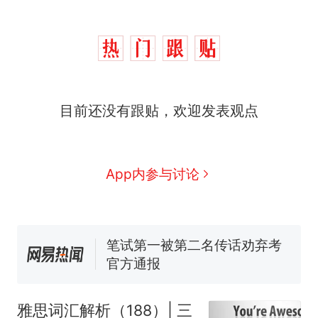
那个在床头放菜刀的女孩，
热
因老师一句“跟我回家”改写了
人生
搬家报价570元，搬到楼下
新
交5060元才肯搬上楼！女子傻
眼了……
费大厨“全国小炒肉大王”称
目前还没有跟贴，欢迎发表观点
号，仅凭视频评出？中国烹饪
协会回应
台风"白海豚"中心附近最大风
力已达15级 最新研判
佛山一中学招聘物理教师，笔
App内参与讨论
试前13名均遭淘汰？教育局：
已叫停招聘，成立调查组全面
笔试第一被第二名传话劝弃考
核查
官方通报
那个在床头放菜刀的女孩，
热
因老师一句“跟我回家”改写了
人生
雅思词汇解析（188）| 三