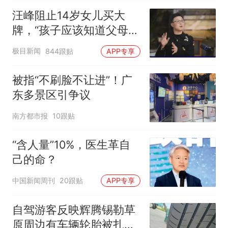
汪峰阻止14岁女儿买大
牌，“孩子应该知道父母的
不易”，称自己买衣服80%
极目新闻
844跟贴
APP专享
都在淘宝
被指“不刷脸不让进”！广
东多景区引争议
南方都市报
10跟贴
“含人量”10%，医生革自
己的命？
中国新闻周刊
20跟贴
APP专享
自驾游客反映辉腾锡勒草
原周边有车辆轮胎被扎，