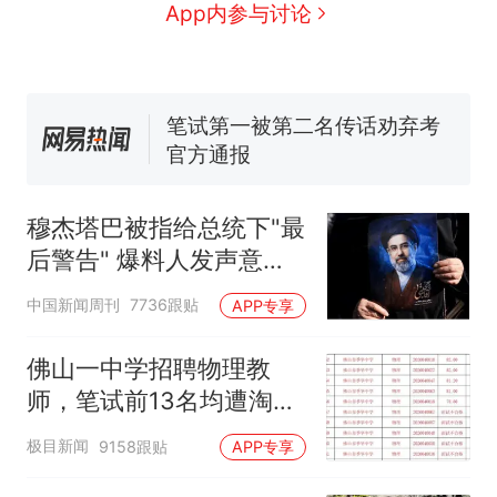
力已达15级 最新研判
App内参与讨论
佛山一中学招聘物理教师，笔
试前13名均遭淘汰？教育局：
已叫停招聘，成立调查组全面
笔试第一被第二名传话劝弃考
核查
官方通报
享界G9车型预售价公布：
43.98万起
那个在床头放菜刀的女孩，
热
穆杰塔巴被指给总统下"最
因老师一句“跟我回家”改写了
后警告" 爆料人发声意味
人生
深长
中国新闻周刊
7736跟贴
APP专享
佛山一中学招聘物理教
师，笔试前13名均遭淘
汰？教育局：已叫停招
极目新闻
9158跟贴
APP专享
聘，成立调查组全面核查