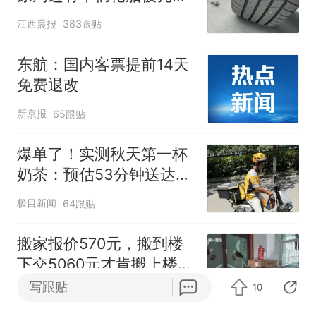
修理店铺换胎价格高达千
江西晨报
383跟贴
元，官方发布情况通报
东航：国内客票提前14天
免费退改
新京报
65跟贴
爆单了！实测秋天第一杯
奶茶：预估53分钟送达，
实际耗时92分钟
极目新闻
64跟贴
搬家报价570元，搬到楼
下交5060元才肯搬上楼！
女子傻眼了
写跟贴
10
极目新闻
1跟贴