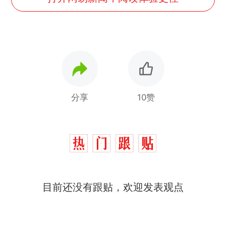
分享
10赞
那个在床头放菜刀的女孩，
热
因老师一句“跟我回家”改写了
人生
费大厨“全国小炒肉大王”称
目前还没有跟贴，欢迎发表观点
新
号，仅凭视频评出？中国烹饪
协会回应
台风"白海豚"中心附近最大风