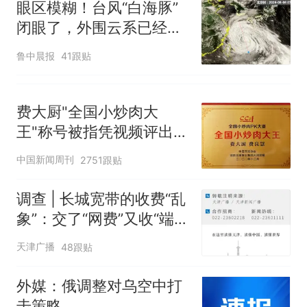
眼区模糊！台风“白海豚”
闭眼了，外围云系已经触
及浙江，浙江、上海等地
鲁中晨报
41跟贴
位于台风危险半圆
费大厨"全国小炒肉大
王"称号被指凭视频评出
官方回应
中国新闻周刊
2751跟贴
调查 | 长城宽带的收费“乱
象”：交了“网费”又收“端口
费”，退费没着落，使用期
天津广播
48跟贴
可延长到2037年
外媒：俄调整对乌空中打
击策略