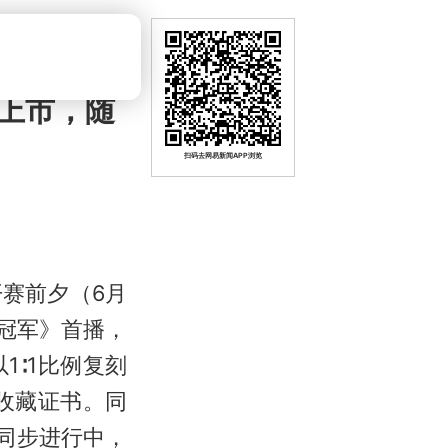
上市，随
扫码去网易新闻APP浏览
开赛前夕（6月
冠军》首播，
∶1比例复刻
收藏证书。同
同步进行中，