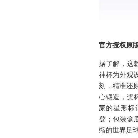
官方授权
原
据了解，这
神杯为外观
刻，精准还
心锻造，奖
家的星形标
登；包装盒
缩的世界足