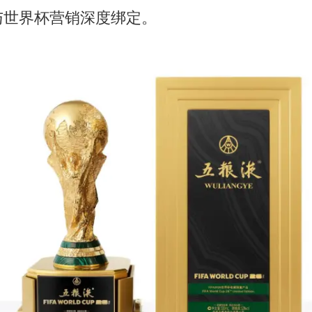
与世界杯营销深度绑定。