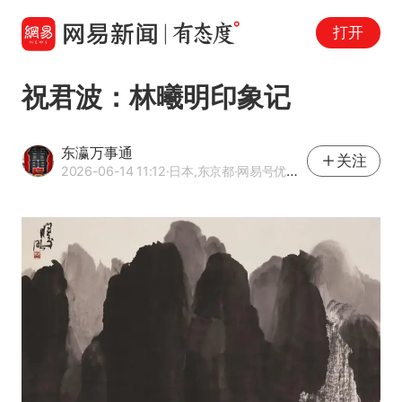
打开
祝君波：林曦明印象记
东瀛万事通
关注
2026-06-14 11:12
·日本,东京都
·网易号优质内容创作者