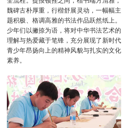
全流程。提按顿挫之间，楷书端方清雅，
魏碑古朴厚重，行楷舒展灵动，一幅幅主
题积极、格调高雅的书法作品跃然纸上。
少年们以撇捺为语，将对中华书法艺术的
理解与热爱藏于笔锋，充分展现了新时代
青少年昂扬向上的精神风貌与扎实的文化
素养。