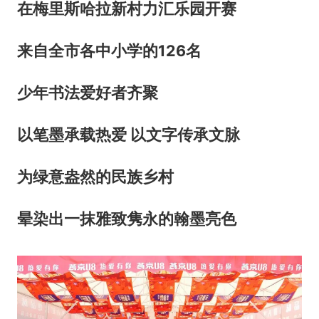
在梅里斯哈拉新村力汇乐园开赛
来自全市各中小学的126名
少年书法爱好者齐聚
以笔墨承载热爱 以文字传承文脉
为绿意盎然的民族乡村
晕染出一抹雅致隽永的翰墨亮色