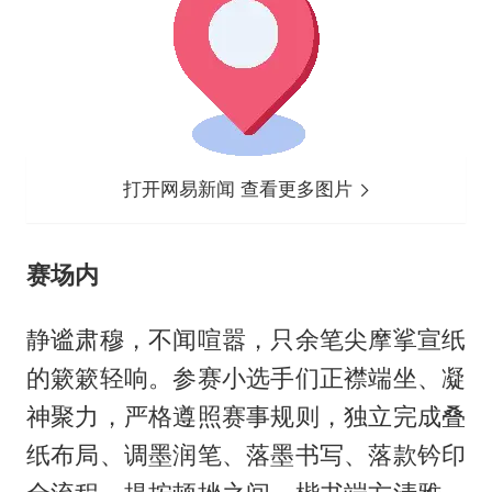
打开网易新闻 查看更多图片
赛场内
静谧肃穆，不闻喧嚣，只余笔尖摩挲宣纸
的簌簌轻响。参赛小选手们正襟端坐、凝
神聚力，严格遵照赛事规则，独立完成叠
纸布局、调墨润笔、落墨书写、落款钤印