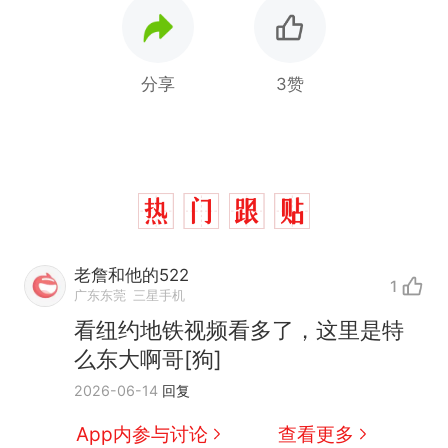
分享
3赞
那个在床头放菜刀的女孩，
热
老詹和他的522
1
因老师一句“跟我回家”改写了
广东东莞
三星手机
人生
费大厨“全国小炒肉大王”称
新
看纽约地铁视频看多了，这里是特
号，仅凭视频评出？中国烹饪
么东大啊哥[狗]
协会回应
笔试第一被第二名传话劝弃考
2026-06-14
回复
官方通报
佛山一中学招聘物理教师，笔
App内参与讨论
查看更多