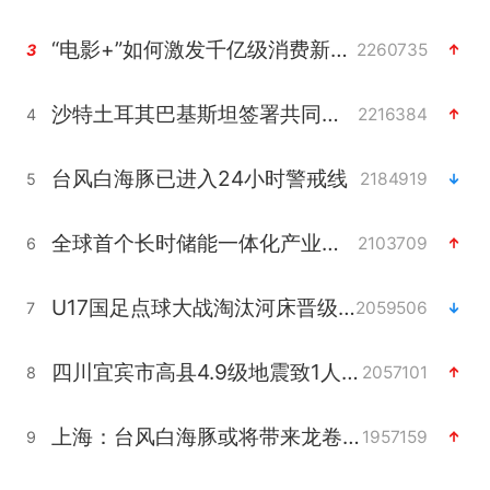
“电影+”如何激发千亿级消费新活力？
2260735
3
沙特土耳其巴基斯坦签署共同防务协议
2216384
4
台风白海豚已进入24小时警戒线
2184919
5
全球首个长时储能一体化产业园量产
2103709
6
U17国足点球大战淘汰河床晋级决赛
2059506
7
四川宜宾市高县4.9级地震致1人死亡
2057101
8
上海：台风白海豚或将带来龙卷风
1957159
9