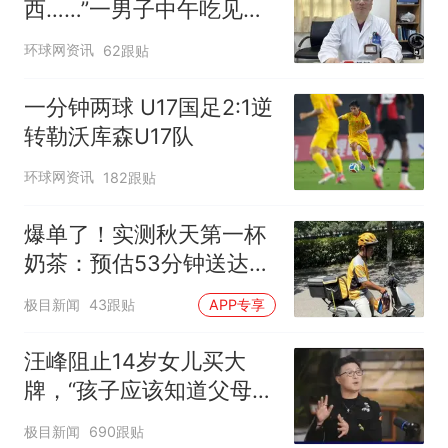
西……”一男子中午吃见手
青没事，晚上再吃却出现
环球网资讯
62跟贴
幻觉被紧急送医！
一分钟两球 U17国足2:1逆
转勒沃库森U17队
环球网资讯
182跟贴
爆单了！实测秋天第一杯
奶茶：预估53分钟送达，
实际耗时92分钟
极目新闻
43跟贴
APP专享
汪峰阻止14岁女儿买大
牌，“孩子应该知道父母的
不易”，称自己买衣服80%
极目新闻
690跟贴