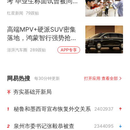
考 毕业生称面试曾被问
“如何策划晚会” 专家：遏
红星新闻
79跟贴
制“艺考捷径化”
高端MPV+硬派SUV密集
落地，鸿蒙智行强势抢占
自主高端市场制高点
澎湃汽车圈
289跟贴
APP专享
网易热搜
每30分钟更新
打开应用 查看全部
夯实基础开新局
秘鲁和墨西哥宣布恢复外交关系
2402937
1
泉州市委书记张毅恭被查
2344095
2