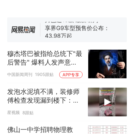
试前13名均遭淘汰？教育局：
已叫停招聘，成立调查组全面
台风"白海豚"中心附近最大风
核查
力已达15级 最新研判
享界G9车型预售价公布：
43.98万起
那个在床头放菜刀的女孩，
热
因老师一句“跟我回家”改写了
穆杰塔巴被指给总统下"最
人生
后警告" 爆料人发声意味
深长
中国新闻周刊
1905跟贴
APP专享
发泡水泥填不满，装修师
傅检查发现漏到楼下：出
风口未延伸到外墙
星视频
8跟贴
佛山一中学招聘物理教