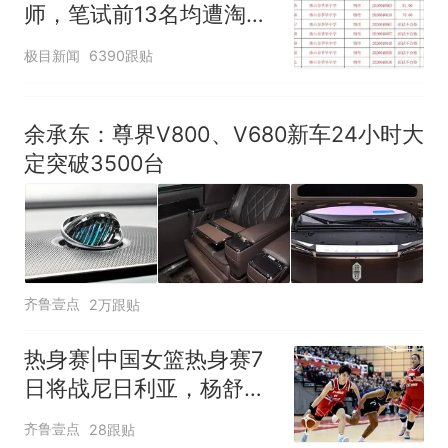
师，笔试前13名均遭淘
汰？教育局：已叫停招
极目新闻
6390跟贴
聘，成立调查组全面核查
余承东：尊界V800、V680新车24小时大
定突破3500台
齐鲁壹点
2万跟贴
热身赛|中国女篮热身赛7
日将战尼日利亚，杨舒予
有望出战
齐鲁壹点
28跟贴