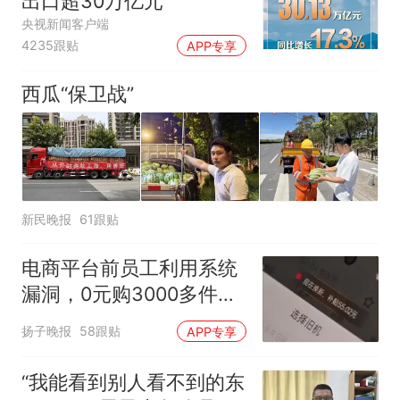
出口超30万亿元
央视新闻客户端
4235跟贴
APP专享
西瓜“保卫战”
新民晚报
61跟贴
电商平台前员工利用系统
漏洞，0元购3000多件家
电！
扬子晚报
58跟贴
APP专享
“我能看到别人看不到的东