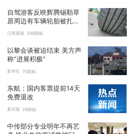
都在淘宝
自驾游客反映辉腾锡勒草
原周边有车辆轮胎被扎，
修理店铺换胎价格高达千
江西晨报
248跟贴
元，官方发布情况通报
以黎会谈被迫结束 美方声
称"进展积极"
新华社
70跟贴
东航：国内客票提前14天
免费退改
新京报
28跟贴
中传部分专业明年不再艺