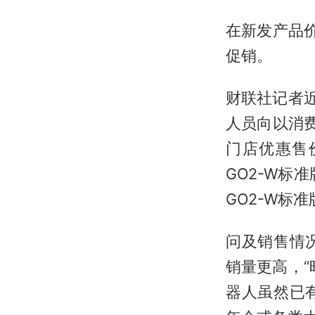
在新发产品
促销。
财联社记者
人员向以消费者
门店优惠售价
GO2-W标
GO2-W标
问及销售情
销量更高，
器人虽然已