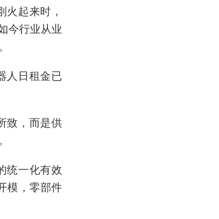
刚火起来时，
。如今行业从业
。
器人日租金已
所致，而是供
。
的统一化有效
开模，零部件