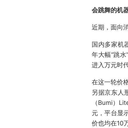
会跳舞的机器
近期，面向
国内多家机
年大幅“跳
进入万元时代
在这一轮价格
另据京东人
（Bumi）L
元，平台显示
价也均在10