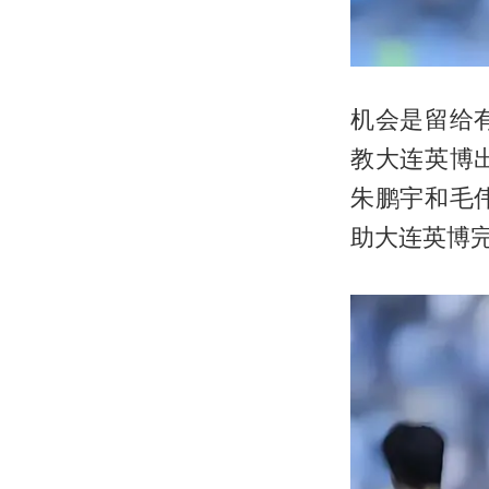
机会是留给
教大连英博
朱鹏宇和
毛
助大连英博