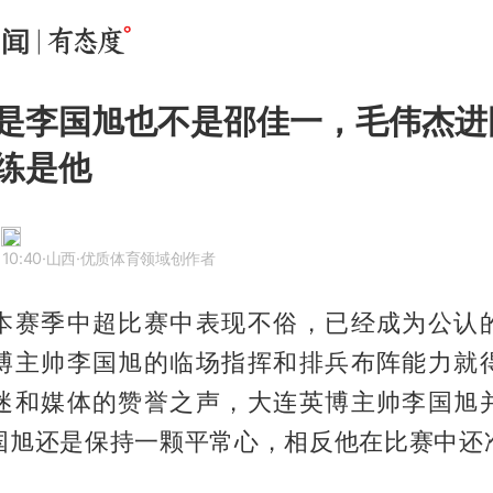
是李国旭也不是邵佳一，毛伟杰进
练是他
 10:40
·山西
·优质体育领域创作者
本赛季中超比赛中表现不俗，已经成为公认
博主帅
李国旭
的临场指挥和排兵布阵能力就
迷和媒体的赞誉之声，大连英博主帅李国旭
国旭还是保持一颗平常心，相反他在比赛中还
。