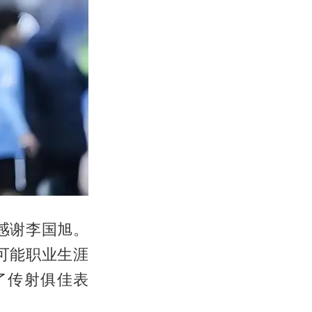
感谢李国旭。
可能职业生涯
了传射俱佳表