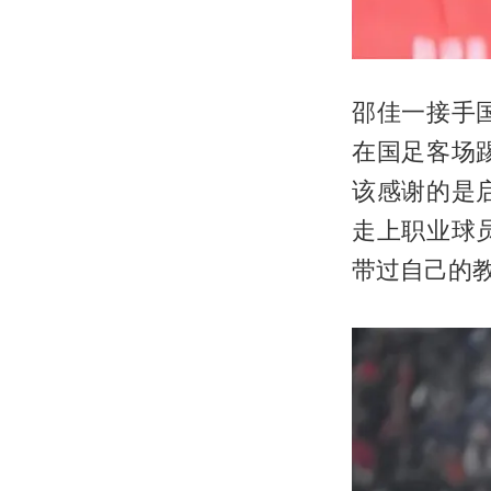
邵佳一接手
在国足客场
该感谢的是
走上职业球
带过自己的