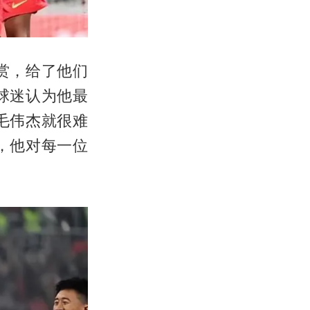
赏，给了他们
球迷认为他最
毛伟杰就很难
，他对每一位