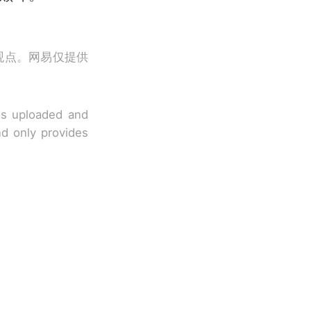
观点。网易仅提供
 is uploaded and
nd only provides