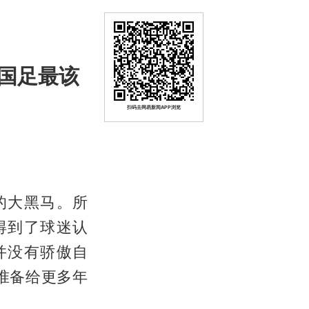
国足最该
扫码去网易新闻APP浏览
的大黑马。所
得到了球迷认
并没有骄傲自
准备给更多年