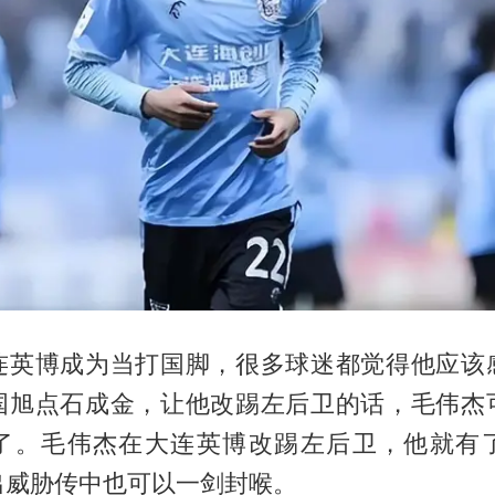
连英博成为当打国脚，很多球迷都觉得他应该
国旭点石成金，让他改踢左后卫的话，毛伟杰
了。毛伟杰在大连英博改踢左后卫，他就有
出威胁传中也可以一剑封喉。