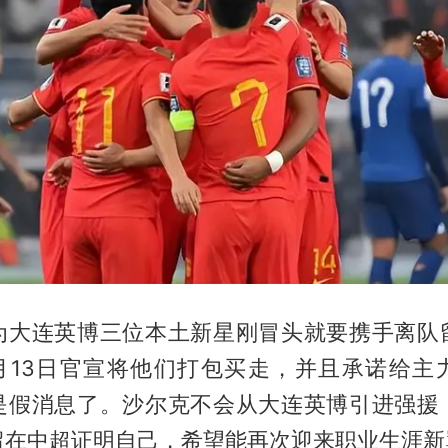
为大连英博三位本土新星刚冒头就要携手离队
6月13日官宣将他们打包买走，并且承诺给主
是假消息了。沙尔克不会从大连英博引进强援
留在中超证明自己，希望能再次迎来职业生涯新