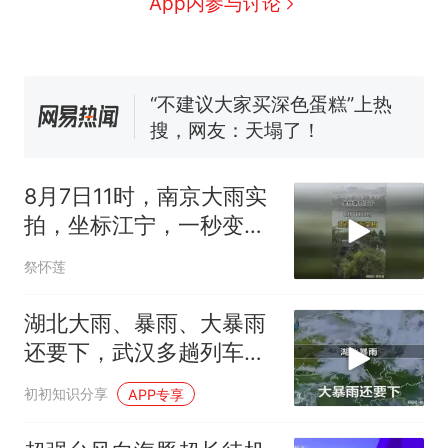
App内参与讨论
核查
官方通报
空调24小时开着反而更省电？
电力部门回应
“不建议大家买深色蛋糕”上热
搜，网友：天塌了！
那个在床头放菜刀的女孩，
热
因老师一句“跟我回家”改写了
8月7日11时，南京大雨实
人生
拍，坐标江宁，一秒变大
雨
祭怀莲
湖北大雨、暴雨、大暴雨
还要下，武汉多趟列车紧
急停运、折返
初初知识分享
APP专享