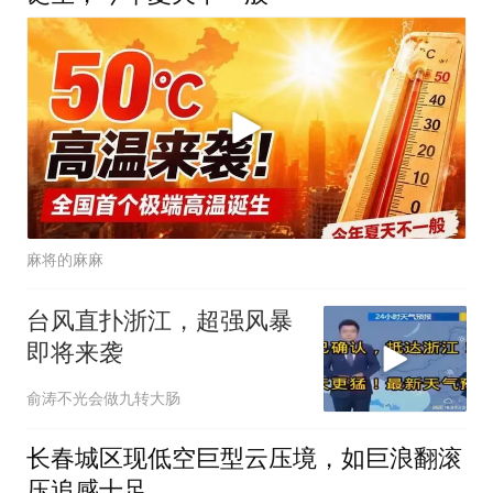
麻将的麻麻
台风直扑浙江，超强风暴
即将来袭
俞涛不光会做九转大肠
长春城区现低空巨型云压境，如巨浪翻滚
压追感十足