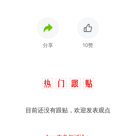
分享
10赞
那个在床头放菜刀的女孩，
热
因老师一句“跟我回家”改写了
人生
搬家报价570元，搬到楼下
新
目前还没有跟贴，欢迎发表观点
交5060元才肯搬上楼！女子傻
眼了……
佛山一中学招聘物理教师，笔
试前13名均遭淘汰？教育局：
已叫停招聘，成立调查组全面
笔试第一被第二名传话劝弃考