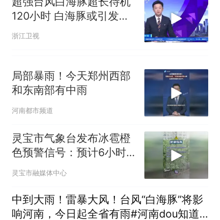
超强台风白海豚超长待机
120小时 白海豚或引发特
大暴雨
浙江卫视
局部暴雨！今天郑州西部
和东南部有中雨
河南都市频道
灵宝市气象台发布冰雹橙
色预警信号：预计6小时
内将出现冰雹、雷暴大
灵宝市融媒体中心
风、短时强降水
中到大雨！雷暴大风！台风“白海豚”将影
响河南，今日起全省有雨#河南dou知道