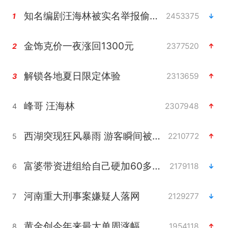
知名编剧汪海林被实名举报偷税漏税
2453375
1
金饰克价一夜涨回1300元
2377520
2
解锁各地夏日限定体验
2313659
3
峰哥 汪海林
2307948
4
西湖突现狂风暴雨 游客瞬间被浇透
2210772
5
富婆带资进组给自己硬加60多场吻戏
2179118
6
河南重大刑事案嫌疑人落网
2129277
7
黄金创今年来最大单周涨幅
1954118
8