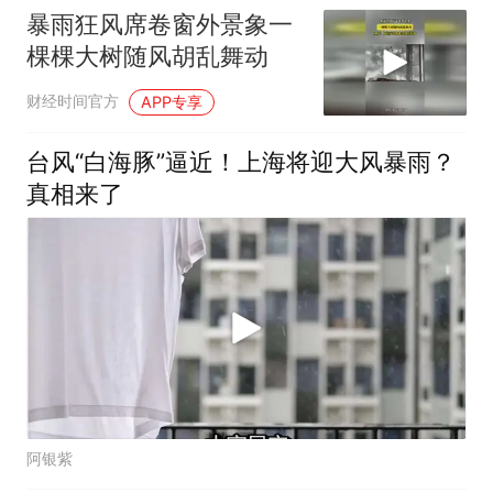
暴雨狂风席卷窗外景象一
棵棵大树随风胡乱舞动
财经时间官方
APP专享
台风“白海豚”逼近！上海将迎大风暴雨？
真相来了
阿银紫