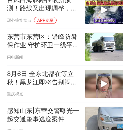
测！路线又出现调整，沿
海居民务必留意
甜心搞笑盘点
APP专享
东营市东营区：错峰防暑
保作业 守护环卫一线平安
度夏
闪电新闻
8月6日 全东北都在等立
秋！黑龙江即将告别闷热
迎来断崖式降温
重庆视点
感知山东|东营交警曝光一
起交通肇事逃逸案件