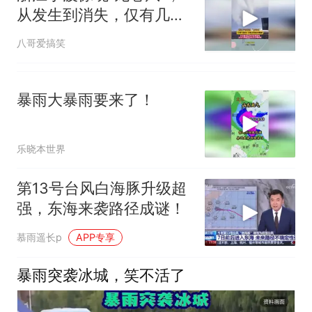
从发生到消失，仅有几分
钟时间
八哥爱搞笑
暴雨大暴雨要来了！
乐晓本世界
第13号台风白海豚升级超
强，东海来袭路径成谜！
慕雨遥长p
APP专享
暴雨突袭冰城，笑不活了