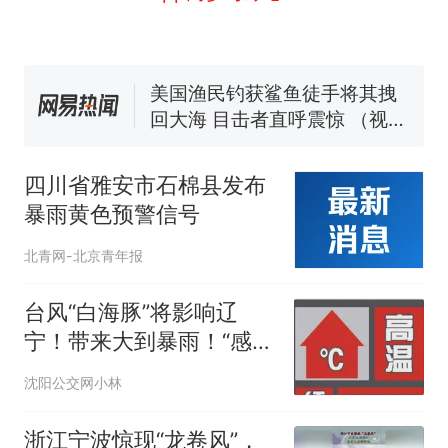
号，仅凭视频评出？中国烹饪
协会回应
男子上山采菌偶然发现鸡枞菌
窝，原地守1天等它长大：挖了
140多朵
美国渔民钓获鲨鱼徒手将其拽
回大海 目击者直呼震惊 （视频
来源：参考消息）
笔试第一被第二名传话劝弃考
官方通报
四川省雅安市石棉县发布
制裁瓜子饺子，美国怕什
热
暴雨黄色预警信号
么？
北青网-北京青年报
台风“白海豚”将影响辽
宁！带来大到暴雨！“感觉
全东北都在等7号”冲上热
沈阳公交网小林
搜！沈阳最低气温仅17°C
浙江宁波惊现“龙卷风”，