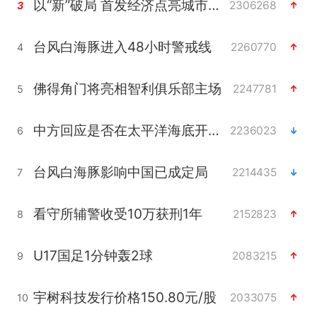
以“新”破局 首发经济点亮城市消费活力
2306268
3
台风白海豚进入48小时警戒线
2260770
4
佛得角门将亮相智利俱乐部主场
2247781
5
中方回应是否在太平洋海底开采稀土
2236023
6
台风白海豚影响中国已成定局
2214435
7
看守所辅警收受10万获刑1年
2152823
8
U17国足1分钟轰2球
2083215
9
宇树科技发行价格150.80元/股
2033075
10