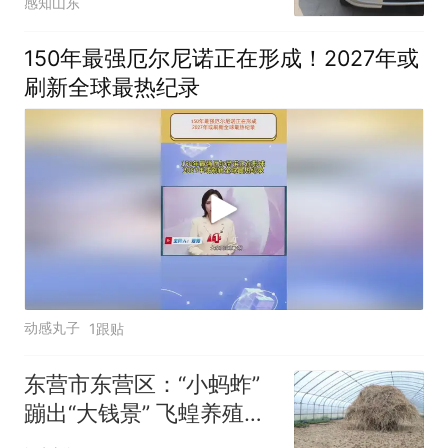
感知山东
150年最强厄尔尼诺正在形成！2027年或
刷新全球最热纪录
动感丸子
1跟贴
东营市东营区：“小蚂蚱”
蹦出“大钱景” 飞蝗养殖基
地喜迎丰收