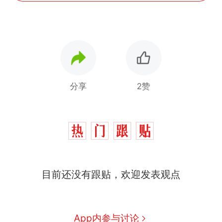
分享
2赞
制裁瓜子饺子，美国怕什
热
目前还没有跟贴，欢迎发表观点
么？
那个在床头放菜刀的女孩，
新
因老师一句“跟我回家”改写了
人生
费大厨“全国小炒肉大王”称
App内参与讨论