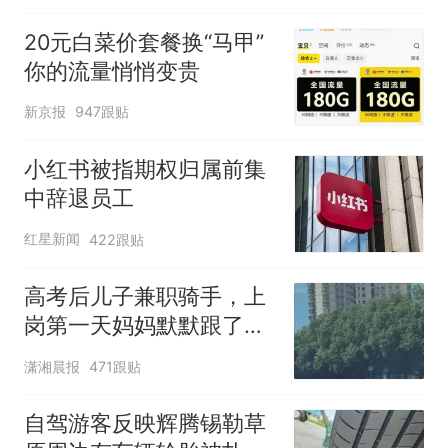
20元白菜价套餐换“马甲”
你的流量悄悄变贵
新京报
947跟贴
小红书被指期权归属前集
中辞退员工
红星新闻
422跟贴
高考后儿子兼职骑手，上
岗第一天妈妈默默跟了三
公里，感慨孩子真的长大
潇湘晨报
471跟贴
了
自驾游客反映辉腾锡勒草