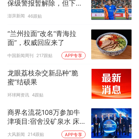
保级警报暂解除，但下一
轮才是生死战
澎湃新闻
46跟贴
“兰州拉面”改名“青海拉
面”，权威回应来了
中国新闻周刊
217跟贴
APP专享
龙眼荔枝杂交新品种“脆
蜜”结硕果
环球网资讯
4跟贴
商界名流花108万参加牛
津项目:宿舍没矿泉水 床
咯吱响
大风新闻
214跟贴
APP专享