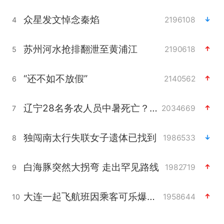
众星发文悼念秦焰
2196108
4
苏州河水抢排翻泄至黄浦江
2190618
5
“还不如不放假”
2140562
6
辽宁28名务农人员中暑死亡？官方辟谣
2034669
7
独闯南太行失联女子遗体已找到
1986533
8
白海豚突然大拐弯 走出罕见路线
1982719
9
大连一起飞航班因乘客可乐爆瓶折返
1958644
10