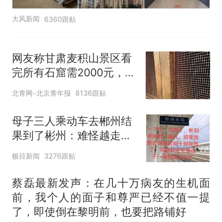
大风新闻
6360跟贴
网友称甘肃麦积山景区看
完所有石窟需2000元，景
区：部分石窟受特别保
北青网-北京青年报
8136跟贴
护，游客可按需买
母子三人乘动车去郴州结
果到了彬州：难怪越走越
冷
极目新闻
3276跟贴
蔡磊最新发声：在几十万病友的生机面
前，我个人的面子和尊严已经不值一提
了，即使倒在黎明前，也要把路铺好