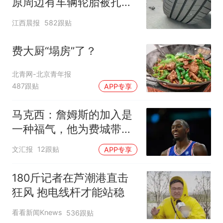
原周边有车辆轮胎被扎，
修理店铺换胎价格高达千
江西晨报
582跟贴
元，官方发布情况通报
费大厨“塌房”了？
北青网-北京青年报
487跟贴
APP专享
马克西：詹姆斯的加入是
一种福气，他为费城带来
谦逊
文汇报
12跟贴
APP专享
180斤记者在芦潮港直击
狂风 抱电线杆才能站稳
看看新闻Knews
536跟贴