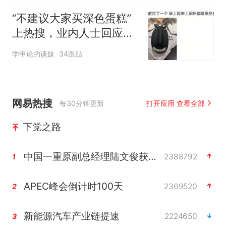
“不建议大家买深色蛋糕”
上热搜，业内人士回应了
→
学申论的谈妹
34跟贴
网易热搜
每30分钟更新
打开应用 查看全部
下党之路
中国一重原副总经理陆文俊获刑15年
2388792
1
APEC峰会倒计时100天
2369520
2
新能源汽车产业链提速
2224650
3