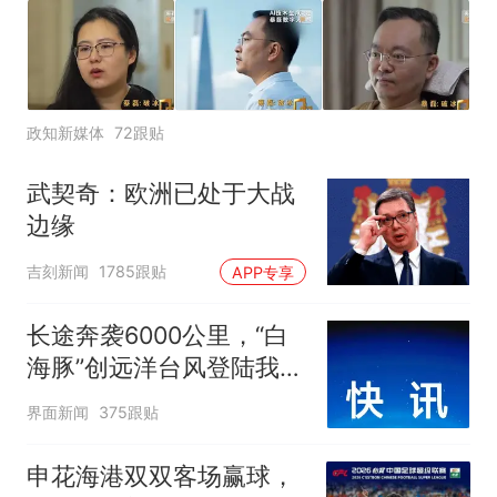
政知新媒体
72跟贴
武契奇：欧洲已处于大战
边缘
吉刻新闻
1785跟贴
APP专享
长途奔袭6000公里，“白
海豚”创远洋台风登陆我国
纪录
界面新闻
375跟贴
申花海港双双客场赢球，