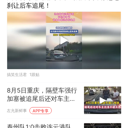
刹让后车追尾！
搞笑生活君
1跟贴
8月5日重庆，隔壁车强行
加塞被追尾后还对车主出
言不逊
左允新鲜事
APP专享
泰州队1:0击败连云港队，