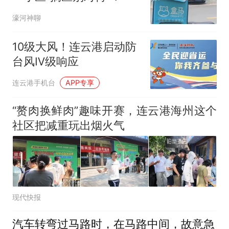
濠河神聊
10级大风！连云港启动防
台风Ⅳ级响应
连云港手机台
APP专享
“赘肉换鲜肉”趣味开赛，连云港海州这个
社区把减重玩出烟火气
现代快报
汽车转弯过马路时，在马路中间，故意急