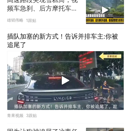
频车急刹、后方摩托车追
尾，是高速管理方的责任
雄韬伟略
1跟贴
吗？
插队加塞的新方式！告诉并排车主:你被
追尾了
青果视频
3跟贴