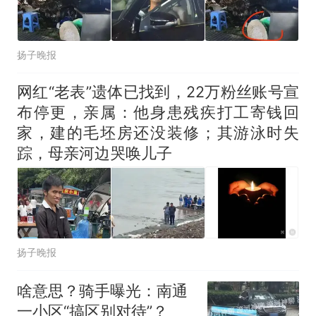
扬子晚报
网红“老表”遗体已找到，22万粉丝账号宣
布停更，亲属：他身患残疾打工寄钱回
家，建的毛坯房还没装修；其游泳时失
踪，母亲河边哭唤儿子
扬子晚报
啥意思？骑手曝光：南通
一小区“搞区别对待”？