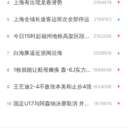
上海有出现龙卷潜势
2194479
4
上海全域长途客运班次全部停运
2169163
5
今日15时起福州地铁高架区段停运
2162398
6
白海豚逼近浙闽沿海
2008916
7
1枚就能让航母瘫痪 轰-6J实力有多强
1988648
8
王艺迪2-4不敌张本美和止步4强
1934096
9
国足U17与阿森纳决赛取消 并列冠军
1879974
10