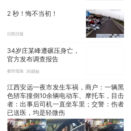
2 秒！悔不当初！
日照日报
34岁庄某峰遭碾压身亡，
官方发布调查报告
都市现场
30跟贴
江西安远一夜市发生车祸，商户：一辆黑
色轿车撞倒10余辆电动车、摩托车，目击
者：出事后司机一直坐车里；交警：伤者
已送医，均是轻微伤