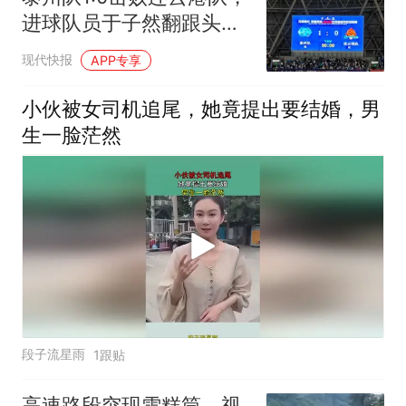
进球队员于子然翻跟头庆
祝
现代快报
APP专享
小伙被女司机追尾，她竟提出要结婚，男
生一脸茫然
段子流星雨
1跟贴
高速路段突现雪糕筒，视