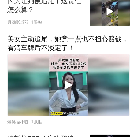
因为让狗被追尾了这责任
怎么算？
月满影成双
1跟贴
美女主动追尾，她竟一点也不担心赔钱，
看清车牌后不淡定了！
爆笑怪小咖
1跟贴