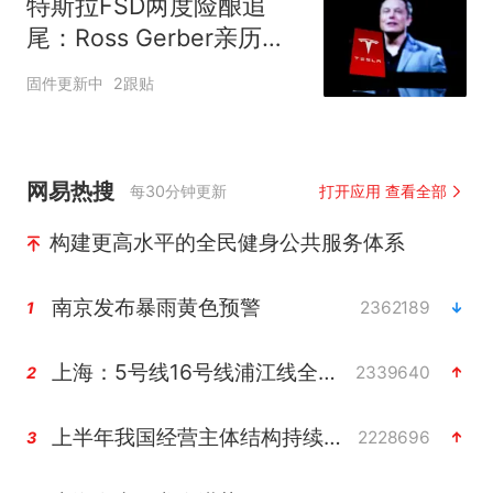
特斯拉FSD两度险酿追
尾：Ross Gerber亲历紧
急车辆场景，直言“仍存重
固件更新中
2跟贴
大问题”
网易热搜
每30分钟更新
打开应用 查看全部
构建更高水平的全民健身公共服务体系
南京发布暴雨黄色预警
2362189
1
上海：5号线16号线浦江线全线停运
2339640
2
上半年我国经营主体结构持续优化
2228696
3