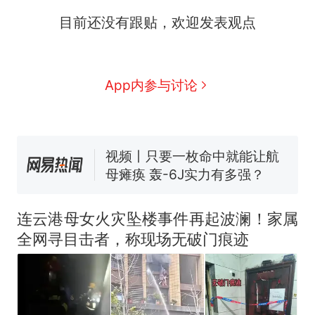
目前还没有跟贴，欢迎发表观点
十多万人报名的考试，成绩
热
全部作废，公平么？
全球唯一没有法定首都的国
新
App内参与讨论
家，刚改国名，总统就邀请中
国大使骑行绕了几乎整个国境
搬家报价570元，搬到楼下交
线一圈，还曾两次到中国寻根
5060元才肯搬上楼！女子傻眼
了……
视频丨只要一枚命中就能让航
母瘫痪 轰-6J实力有多强？
空调24小时开着反而更省电？
电力部门回应
连云港母女火灾坠楼事件再起波澜！家属
佛山一中学招聘物理教师，笔
全网寻目击者，称现场无破门痕迹
试前13名均遭淘汰？教育局：
已叫停招聘，成立调查组全面
十多万人报名的考试，成绩
热
核查
全部作废，公平么？