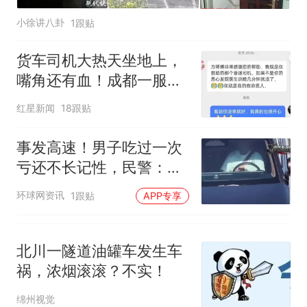
小徐讲八卦
1跟贴
货车司机大热天坐地上，
嘴角还有血！成都一服务
区上演生死救援
红星新闻
18跟贴
事发高速！男子吃过一次
亏还不长记性，民警：
罚！这错很多人都犯过，
环球网资讯
1跟贴
APP专享
赶紧自查
北川一隧道油罐车发生车
祸，浓烟滚滚？不实！
绵州视觉