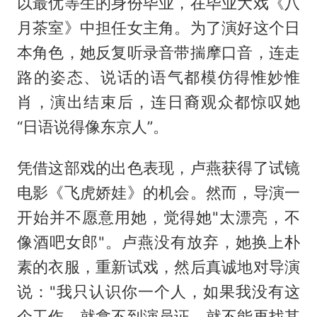
以最优等生的身份毕业，在毕业大戏《八
月茶室》中担任女主角。为了演好这个日
本角色，她反复听录音带揣摩口音，连走
路的姿态、说话的语气都模仿得惟妙惟
肖，演出结束后，连日裔观众都惊叹她
“日语说得像东京人”。
凭借这部戏的出色表现，卢燕获得了试镜
电影《飞虎娇娃》的机会。然而，导演一
开始并不愿意用她，觉得她"太漂亮，不
像酒吧女郎"。卢燕没有放弃，她换上朴
素的衣服，重新试戏，然后真诚地对导演
说："我只认识你一个人，如果我没有这
个工作，就拿不到演员证，就不能再找其