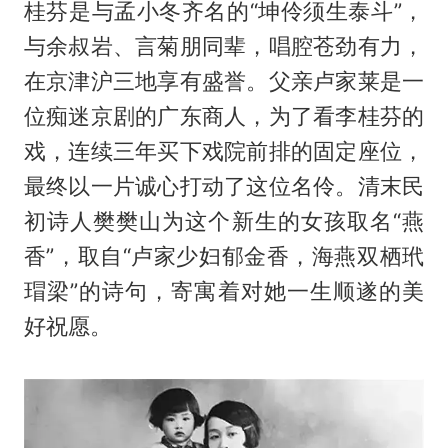
桂芬是与孟小冬齐名的“坤伶须生泰斗”，
与余叔岩、言菊朋同辈，唱腔苍劲有力，
在京津沪三地享有盛誉。父亲卢家莱是一
位痴迷京剧的广东商人，为了看李桂芬的
戏，连续三年买下戏院前排的固定座位，
最终以一片诚心打动了这位名伶。清末民
初诗人樊樊山为这个新生的女孩取名“燕
香”，取自“卢家少妇郁金香，海燕双栖玳
瑁梁”的诗句，寄寓着对她一生顺遂的美
好祝愿。