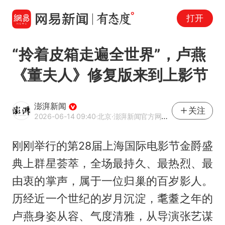
打开
“拎着皮箱走遍全世界”，卢燕
《董夫人》修复版来到上影节
澎湃新闻
关注
2026-06-14 09:40
·北京
·澎湃新闻官方网易号
刚刚举行的第28届上海国际电影节金爵盛
典上群星荟萃，全场最持久、最热烈、最
由衷的掌声，属于一位归巢的百岁影人。
历经近一个世纪的岁月沉淀，耄耋之年的
卢燕身姿从容、气度清雅，从导演张艺谋