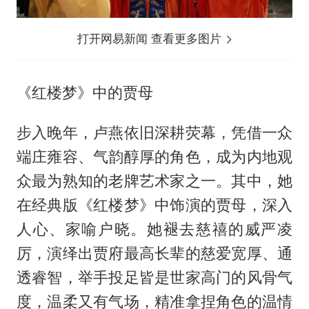
打开网易新闻 查看更多图片
《红楼梦》中的贾母
步入晚年，卢燕依旧深耕荧幕，凭借一众
端庄雍容、气韵醇厚的角色，成为内地观
众最为熟知的老牌艺术家之一。其中，她
在经典版《红楼梦》中饰演的贾母，深入
人心、家喻户晓。她褪去慈禧的威严凌
厉，演绎出贾府最高长辈的慈爱宽厚、通
透睿智，举手投足皆是世家高门的风骨气
度，温柔又有气场，精准拿捏角色的温情