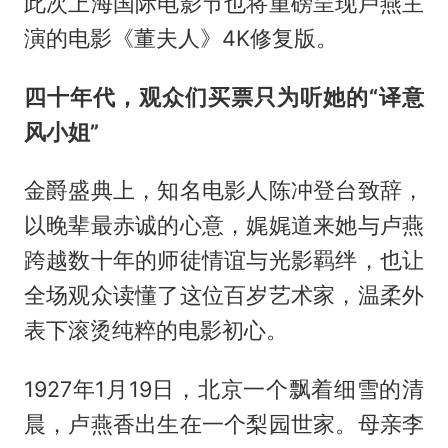
此次上海国际电影节也将重磅呈现卢燕主
演的电影《董夫人》4K修复版。
四十年代，观众们买票只为听她的“译意
风小姐”
金爵盛典上，知名电影人陈冲登台致辞，
以晚辈最赤诚的心意，娓娓道来她与卢燕
跨越数十年的师徒情谊与光影羁绊，也让
全场观众读懂了这位百岁艺术家，温柔外
表下滚烫纯粹的电影初心。
1927年1月19日，北京一个飘着细雪的清
晨，卢燕香出生在一个梨园世家。母亲李