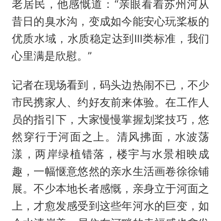
老居民，他感慨道：“亲眼看着苏州河从
昔日的臭水沟，变成如今能安心玩桨板的
优质水域，水质稳定达到Ⅲ类标准，我们
心里满是欣慰。”
记者在现场看到，码头边热闹不已，不少
市民携家人、约好友前来体验。在工作人
员的指引下，大家慢慢掌握划桨技巧，悠
然穿行于河面之上。清风拂面，水波荡
漾，两岸绿植错落，楼宇与水景相映成
趣，一幅惬意悠然的亲水生活画卷徐徐铺
展。不少本地长者感慨，亲身立于河面之
上，才愈发感受到这些年河水的巨变，如