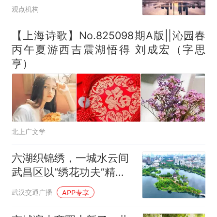
唤醒？
观点机构
【上海诗歌】No.825098期A版||沁园春
丙午夏游西吉震湖悟得 刘成宏（字思
亨）
北上广文学
六湖织锦绣，一城水云间
武昌区以“绣花功夫”精绘
滨水宜居新画卷
武汉交通广播
APP专享