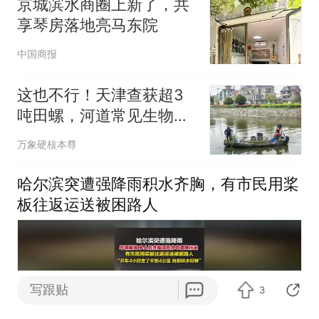
京城滨水商圈上新了，共
享琴房落地亮马东院
中国商报
这也不行！天津查获超3
吨田螺，河道常见生物为
何也判刑？
万象硬核本尊
哈尔滨突遭强降雨积水齐胸，有市民用桨
板往返运送被困路人
写跟贴
3