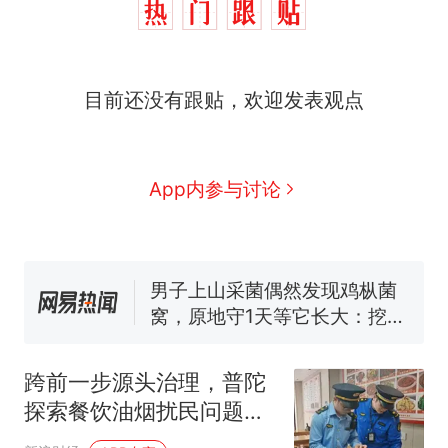
制裁瓜子饺子，美国怕什
热
目前还没有跟贴，欢迎发表观点
么？
那个在床头放菜刀的女孩，
新
因老师一句“跟我回家”改写了
人生
费大厨“全国小炒肉大王”称
App内参与讨论
号，仅凭视频评出？中国烹饪
协会回应
男子上山采菌偶然发现鸡枞菌
窝，原地守1天等它长大：挖了
140多朵
美国渔民钓获鲨鱼徒手将其拽
回大海 目击者直呼震惊 （视频
来源：参考消息）
笔试第一被第二名传话劝弃考
官方通报
跨前一步源头治理，普陀
制裁瓜子饺子，美国怕什
热
探索餐饮油烟扰民问题前
么？
置处置新模式