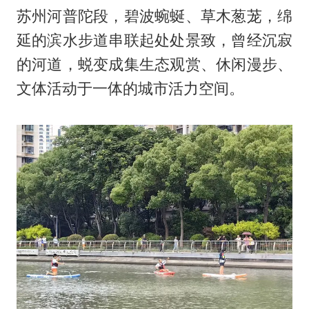
苏州河普陀段，碧波蜿蜒、草木葱茏，绵
延的滨水步道串联起处处景致，曾经沉寂
的河道，蜕变成集生态观赏、休闲漫步、
文体活动于一体的城市活力空间。