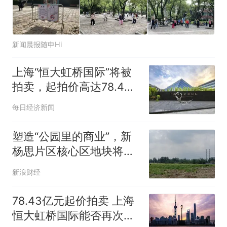
新闻晨报随申Hi
上海“恒大虹桥国际”将被
拍卖，起拍价高达78.4亿
元！许家印8年前斥巨资
每日经济新闻
买下，烂尾至今
塑造“公园里的商业”，新
杨思片区核心区地块将从
蓝图变为现实
新浪财经
78.43亿元起价拍卖 上海
恒大虹桥国际能否再次被