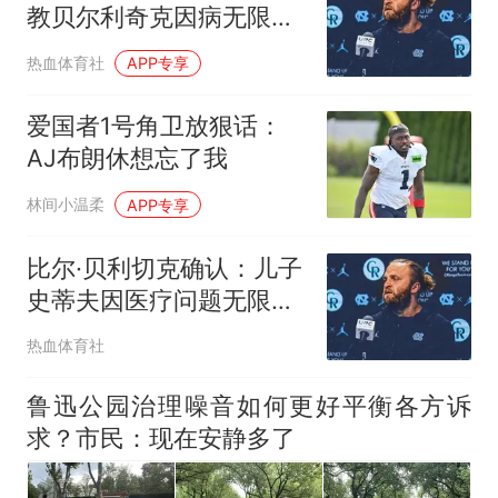
教贝尔利奇克因病无限期
离队，老帅证实：医疗问
热血体育社
APP专享
题不便多说
爱国者1号角卫放狠话：
AJ布朗休想忘了我
林间小温柔
APP专享
比尔·贝利切克确认：儿子
史蒂夫因医疗问题无限期
离队，归期未定
热血体育社
鲁迅公园治理噪音如何更好平衡各方诉
求？市民：现在安静多了