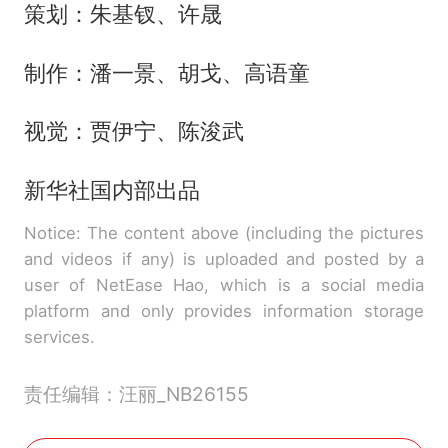
策划：朱基钗、许晟
制作：潘一景、胡戈、高语童
视觉：贾伊宁、陈浚武
新华社国内部出品
Notice: The content above (including the pictures
and videos if any) is uploaded and posted by a
user of NetEase Hao, which is a social media
platform and only provides information storage
services.
责任编辑：汪丽_NB26155