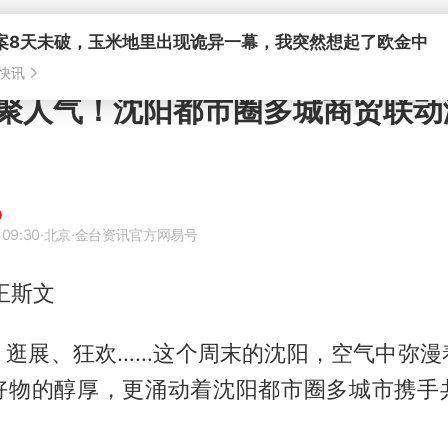
案8天未破，玉米地里出现诡异一幕，我突然想起了欧金中
快讯
聚人气！沈阳都市圈多城商贸联动
 09:30
·北京
·金台资讯官方网易号
王斯文
、逛展、狂欢……这个周末的沈阳，空气中弥漫
好物的醇厚，更涌动着沈阳都市圈多城市携手