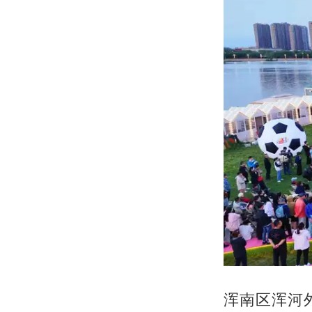
浑南区浑河