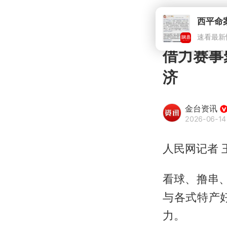
西平命
速看最新
借力赛事
济
金台资讯
2026-06-14
人民网记者 
看球、撸串
与各式特产
力。