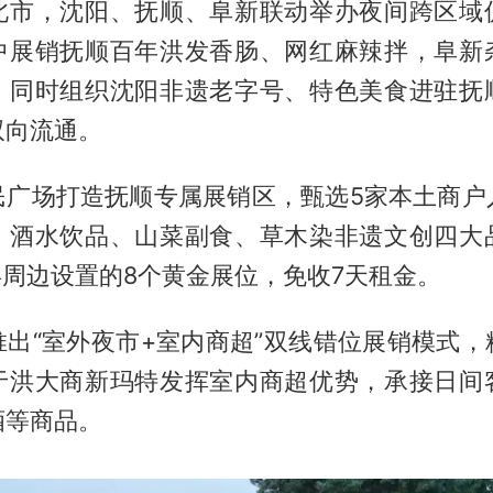
北市，沈阳、抚顺、阜新联动举办夜间跨区域
中展销抚顺百年洪发香肠、网红麻辣拌，阜新
。同时组织沈阳非遗老字号、特色美食进驻抚
双向流通。
民广场打造抚顺专属展销区，甄选5家本土商户
、酒水饮品、山菜副食、草木染非遗文创四大
屏周边设置的8个黄金展位，免收7天租金。
推出“室外夜市+室内商超”双线错位展销模式，
于洪大商新玛特发挥室内商超优势，承接日间
酒等商品。