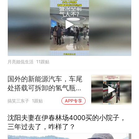
月亮姐侃生活
11跟贴
国外的新能源汽车，车尾
处搭载可拆卸的氢气瓶，
还能拆下来吗！
搞笑三东子
1跟贴
APP专享
沈阳夫妻在伊春林场4000买的小院子，
三年过去了，咋样了？