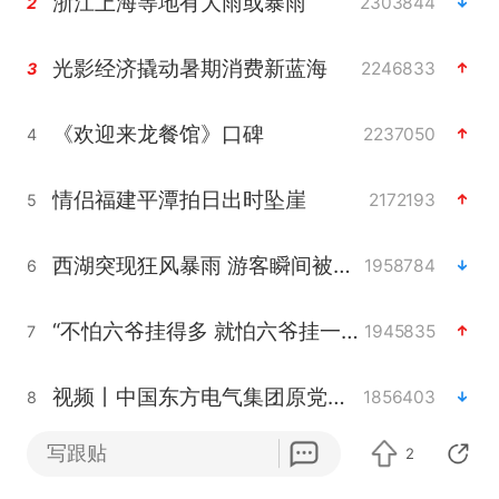
浙江上海等地有大雨或暴雨
2303844
2
光影经济撬动暑期消费新蓝海
2246833
3
《欢迎来龙餐馆》口碑
2237050
4
情侣福建平潭拍日出时坠崖
2172193
5
西湖突现狂风暴雨 游客瞬间被浇透
1958784
6
“不怕六爷挂得多 就怕六爷挂一颗”
1945835
7
视频丨中国东方电气集团原党组副书记、董事宋致远被查
1856403
8
写跟贴
2
杭州全市有序停课
1824205
9