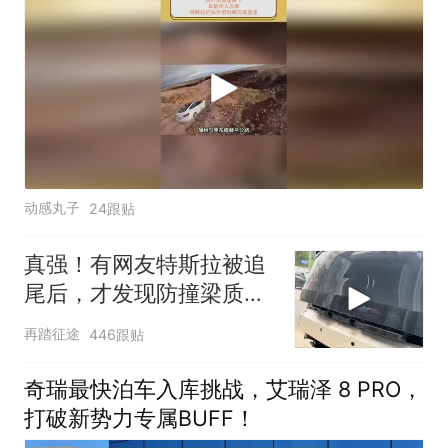
动感丸子
24跟贴
真强！有网友特斯拉被追
尾后，才发现防撞梁质量
这么坚固
再踏征途
446跟贴
奇瑞最快泊车入库挑战，艾瑞泽 8 PRO，
打破新势力专属BUFF！