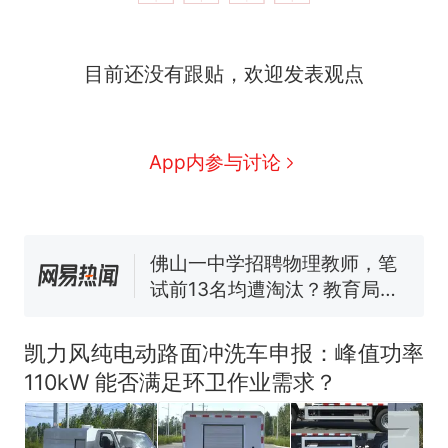
那个在床头放菜刀的女孩，
热
目前还没有跟贴，欢迎发表观点
因老师一句“跟我回家”改写了
人生
搬家报价570元，搬到楼下
新
交5060元才肯搬上楼！女子傻
眼了……
空调24小时开着反而更省电？
App内参与讨论
电力部门回应
佛山一中学招聘物理教师，笔
试前13名均遭淘汰？教育局：
已叫停招聘，成立调查组全面
“不建议大家买深色蛋糕”上热
核查
搜，网友：天塌了！
南航一航班疑向乘客发放西梅
汁，致多名乘客在飞行途中排
凯力风纯电动路面冲洗车申报：峰值功率
队上厕所！乘客：机上100多
那个在床头放菜刀的女孩，
热
110kW 能否满足环卫作业需求？
人只有2个厕所；客服回应：并
因老师一句“跟我回家”改写了
非每架飞机都会发放西梅汁
人生