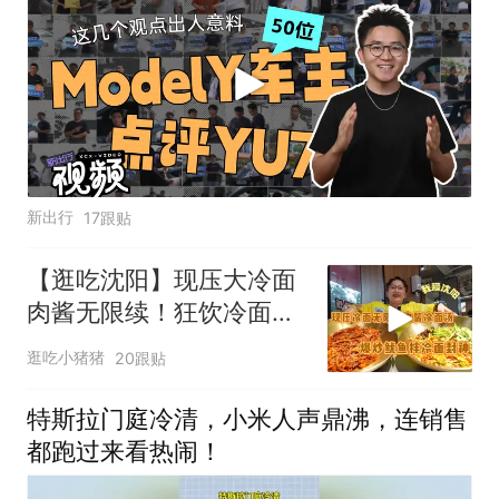
新出行
17跟贴
【逛吃沈阳】现压大冷面
肉酱无限续！狂饮冷面
汤！叫我冷面汤大王
逛吃小猪猪
20跟贴
特斯拉门庭冷清，小米人声鼎沸，连销售
都跑过来看热闹！