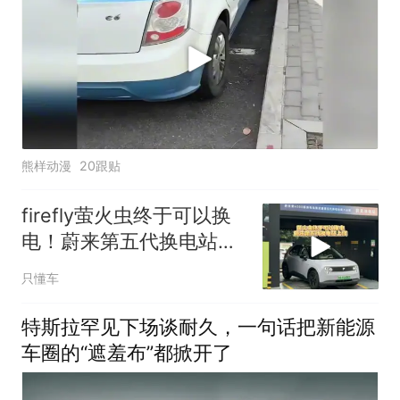
熊样动漫
20跟贴
firefly萤火虫终于可以换
电！蔚来第五代换电站上
线
只懂车
特斯拉罕见下场谈耐久，一句话把新能源
车圈的“遮羞布”都掀开了