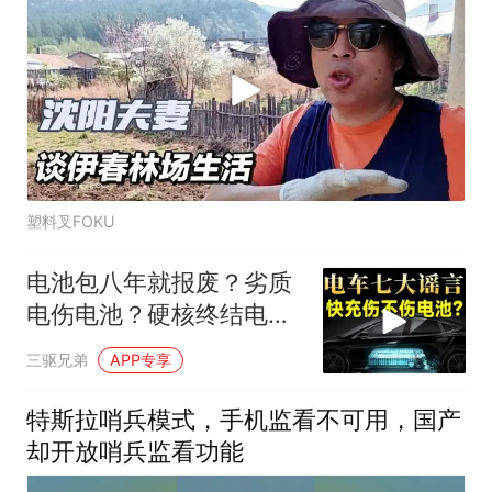
塑料叉FOKU
电池包八年就报废？劣质
电伤电池？硬核终结电车
七大谣言
三驱兄弟
APP专享
特斯拉哨兵模式，手机监看不可用，国产
却开放哨兵监看功能