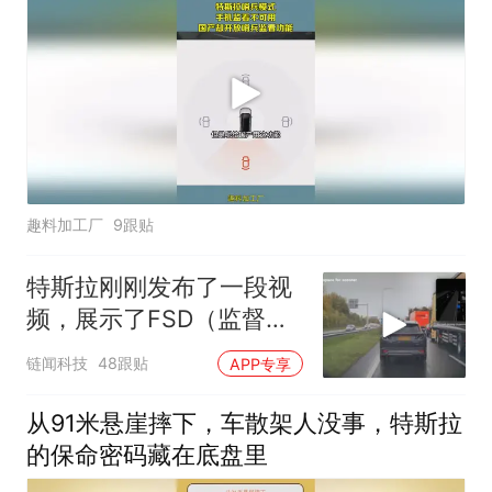
趣料加工厂
9跟贴
特斯拉刚刚发布了一段视
频，展示了FSD（监督
版）在法国、德国、英国
链闻科技
48跟贴
APP专享
等欧洲国家极端情况下避
免事故的画面
从91米悬崖摔下，车散架人没事，特斯拉
的保命密码藏在底盘里