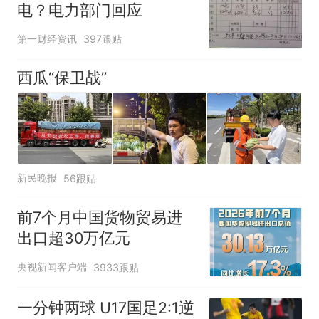
电？电力部门回应
第一财经资讯
397跟贴
西瓜“保卫战”
新民晚报
56跟贴
前7个月中国货物贸易进
出口超30万亿元
央视新闻客户端
3933跟贴
一分钟两球 U17国足2:1逆