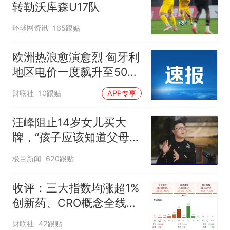
转勒沃库森U17队
环球网资讯
165跟贴
欧洲热浪愈演愈烈 匈牙利
地区电价一度飙升至500
欧元/兆瓦时
财联社
10跟贴
APP专享
汪峰阻止14岁女儿买大
牌，“孩子应该知道父母的
不易”，称自己买衣服80%
极目新闻
620跟贴
都在淘宝
收评：三大指数均涨超1%
创新药、CRO概念全线走
强
财联社
42跟贴