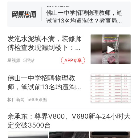
官方通报
佛山一中学招聘物理教师，笔
试前13名均遭淘汰？教育局：
已叫停招聘，成立调查组全面
台风"白海豚"中心附近最大风
核查
力已达15级 最新研判
发泡水泥填不满，装修师
那个在床头放菜刀的女孩，
热
傅检查发现漏到楼下：出
因老师一句“跟我回家”改写了
风口未延伸到外墙
人生
星视频
5跟贴
APP专享
佛山一中学招聘物理教
师，笔试前13名均遭淘
汰？教育局：已叫停招
极目新闻
5608跟贴
聘，成立调查组全面核查
余承东：尊界V800、V680新车24小时大
定突破3500台