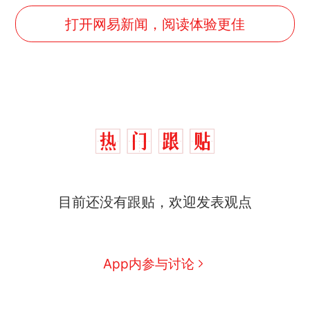
打开网易新闻，阅读体验更佳
那个在床头放菜刀的女孩，
热
目前还没有跟贴，欢迎发表观点
因老师一句“跟我回家”改写了
人生
费大厨“全国小炒肉大王”称
新
号，仅凭视频评出？中国烹饪
协会回应
美国渔民钓获鲨鱼徒手将其拽
App内参与讨论
回大海 目击者直呼震惊 （视频
来源：参考消息）
笔试第一被第二名传话劝弃考