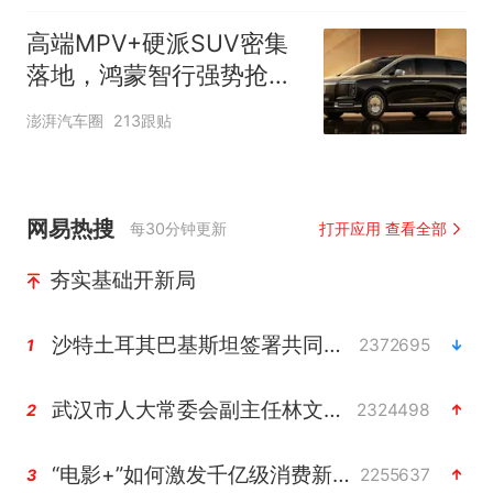
高端MPV+硬派SUV密集
落地，鸿蒙智行强势抢占
自主高端市场制高点
澎湃汽车圈
213跟贴
网易热搜
每30分钟更新
打开应用 查看全部
夯实基础开新局
沙特土耳其巴基斯坦签署共同防务协议
2372695
1
武汉市人大常委会副主任林文书被查
2324498
2
“电影+”如何激发千亿级消费新活力？
2255637
3