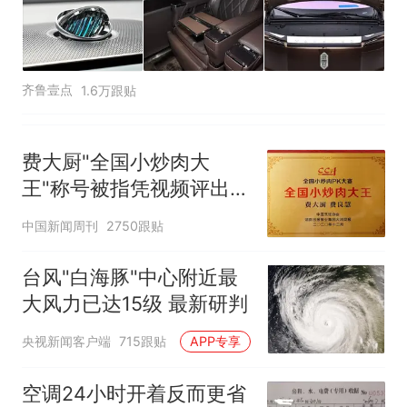
齐鲁壹点
1.6万跟贴
费大厨"全国小炒肉大
王"称号被指凭视频评出
官方回应
中国新闻周刊
2750跟贴
台风"白海豚"中心附近最
大风力已达15级 最新研判
央视新闻客户端
715跟贴
APP专享
空调24小时开着反而更省