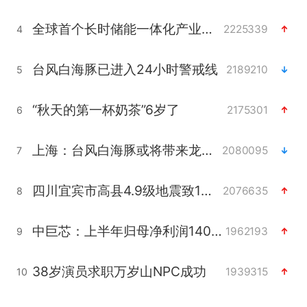
全球首个长时储能一体化产业园量产
2225339
4
台风白海豚已进入24小时警戒线
2189210
5
“秋天的第一杯奶茶”6岁了
2175301
6
上海：台风白海豚或将带来龙卷风
2080095
7
四川宜宾市高县4.9级地震致1人死亡
2076635
8
中巨芯：上半年归母净利润1405.77万元
1962193
9
38岁演员求职万岁山NPC成功
1939315
10