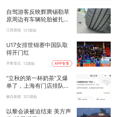
自驾游客反映辉腾锡勒草
原周边有车辆轮胎被扎，
修理店铺换胎价格高达千
江西晨报
121跟贴
元，官方发布情况通报
U17女排世锦赛中国队取
得开门红
齐鲁壹点
12跟贴
APP专享
“立秋的第一杯奶茶”又爆
单了，上海有门店排队超
500杯，店员：今天奶茶
极目新闻
321跟贴
店都很忙，要等2个多小
时
以黎会谈被迫结束 美方声