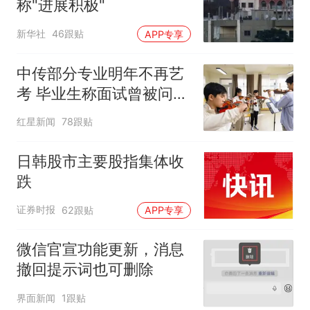
称"进展积极"
新华社
46跟贴
APP专享
中传部分专业明年不再艺
考 毕业生称面试曾被问
“如何策划晚会” 专家：遏
红星新闻
78跟贴
制“艺考捷径化”
日韩股市主要股指集体收
跌
证券时报
62跟贴
APP专享
微信官宣功能更新，消息
撤回提示词也可删除
界面新闻
1跟贴