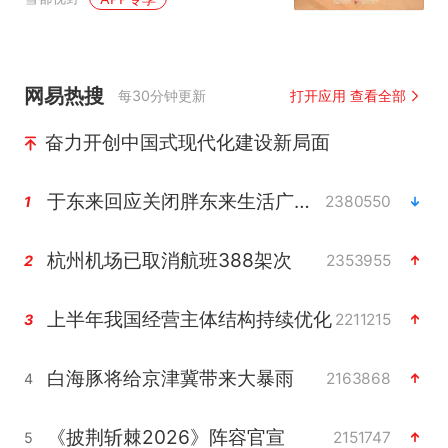
网易热搜
每30分钟更新
打开应用 查看全部
奋力开创中国式现代化建设新局面
于东来回应关闭胖东来生活广场店
2380550
1
杭州机场已取消航班388架次
2353955
2
上半年我国经营主体结构持续优化
2211215
3
白海豚将给京津冀带来大暴雨
2163868
4
《披荆斩棘2026》阵容官宣
2151747
5