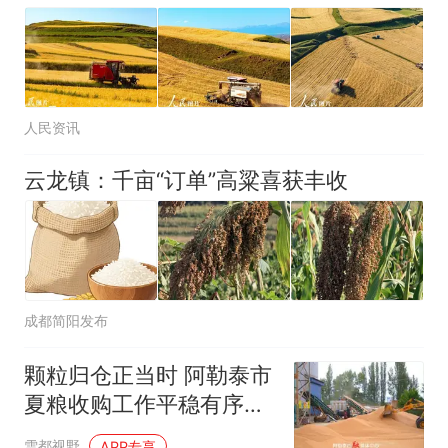
人民资讯
云龙镇：千亩“订单”高粱喜获丰收
成都简阳发布
颗粒归仓正当时 阿勒泰市
夏粮收购工作平稳有序推
进
雪都视野
APP专享