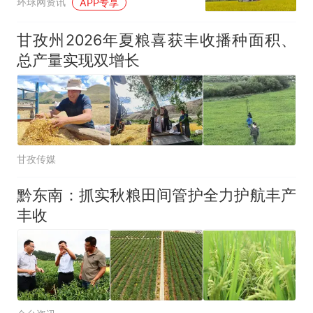
环球网资讯
APP专享
甘孜州2026年夏粮喜获丰收播种面积、
总产量实现双增长
甘孜传媒
黔东南：抓实秋粮田间管护全力护航丰产
丰收