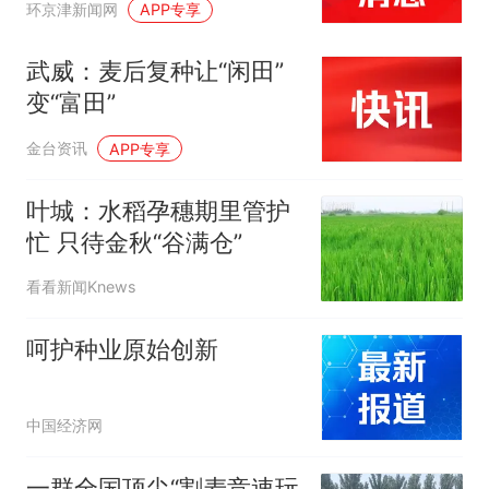
环京津新闻网
APP专享
武威：麦后复种让“闲田”
变“富田”
金台资讯
APP专享
叶城：水稻孕穗期里管护
忙 只待金秋“谷满仓”
看看新闻Knews
呵护种业原始创新
中国经济网
一群全国顶尖“割麦竞速玩