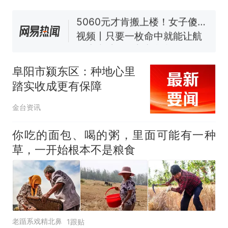
线一圈，还曾两次到中国寻根
5060元才肯搬上楼！女子傻眼
了……
视频丨只要一枚命中就能让航
母瘫痪 轰-6J实力有多强？
空调24小时开着反而更省电？
电力部门回应
阜阳市颍东区：种地心里
佛山一中学招聘物理教师，笔
踏实收成更有保障
试前13名均遭淘汰？教育局：
已叫停招聘，成立调查组全面
十多万人报名的考试，成绩
热
金台资讯
核查
全部作废，公平么？
你吃的面包、喝的粥，里面可能有一种
草，一开始根本不是粮食
老踲系戏精北鼻
1跟贴