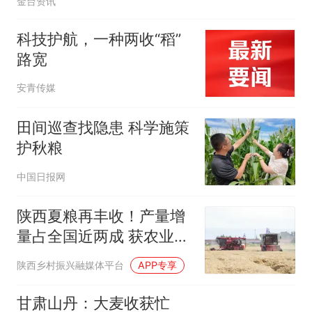
金台资讯
科技护航，一种两收“稻”
路宽
安青传媒
田间巡查找隐患 科学施策
护秋粮
中国日报网
陕西夏粮再丰收！产量增
量占全国近两成 获农业农
村部通报表扬
陕西乡村振兴融媒体平台
APP专享
甘肃山丹：大麦收获忙