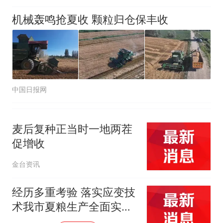
机械轰鸣抢夏收 颗粒归仓保丰收
中国日报网
麦后复种正当时一地两茬
促增收
金台资讯
经历多重考验 落实应变技
术我市夏粮生产全面实现
能种尽种