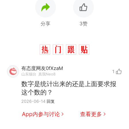
分享
3赞
有态度网友0fXzaM
1
山东烟台
真我Neo8
数字是统计出来的还是上面要求报
这个数的？
十多万人报名的考试，成绩
热
2026-06-14
回复
全部作废，公平么？
全球唯一没有法定首都的国
新
App内参与讨论
查看更多
家，刚改国名，总统就邀请中
国大使骑行绕了几乎整个国境
搬家报价570元，搬到楼下交