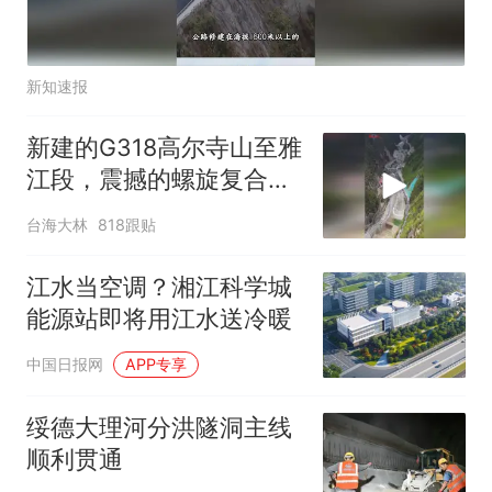
新知速报
新建的G318高尔寺山至雅
江段，震撼的螺旋复合高
架设计
台海大林
818跟贴
江水当空调？湘江科学城
能源站即将用江水送冷暖
中国日报网
APP专享
绥德大理河分洪隧洞主线
顺利贯通