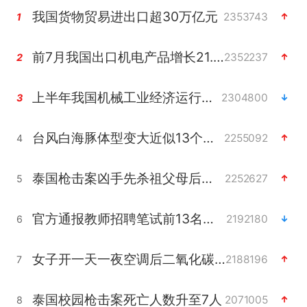
我国货物贸易进出口超30万亿元
2353743
1
前7月我国出口机电产品增长21.2%
2352237
2
上半年我国机械工业经济运行稳中有进
2304800
3
台风白海豚体型变大近似13个浙江面积
2255092
4
泰国枪击案凶手先杀祖父母后行凶
2252627
5
官方通报教师招聘笔试前13名被淘汰
2192180
6
女子开一天一夜空调后二氧化碳中毒
2188196
7
泰国校园枪击案死亡人数升至7人
2071005
8