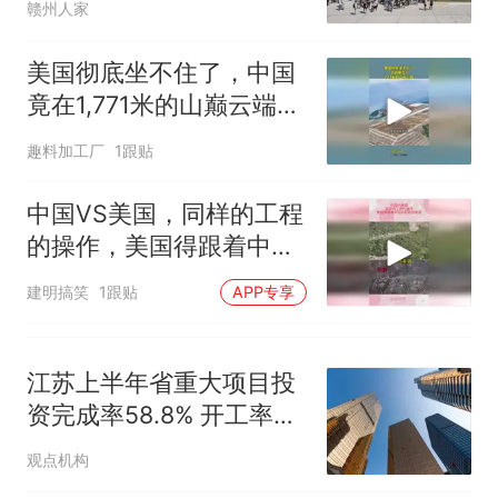
赣州人家
美国彻底坐不住了，中国
竟在1,771米的山巅云端，
架起超级机场
趣料加工厂
1跟贴
中国VS美国，同样的工程
的操作，美国得跟着中国
的屁股后面追
建明搞笑
1跟贴
APP专享
江苏上半年省重大项目投
资完成率58.8% 开工率
82.5%
观点机构