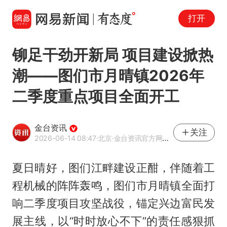
打开
铆足干劲开新局 项目建设掀热
潮——图们市月晴镇2026年
二季度重点项目全面开工
金台资讯
关注
2026-06-14 08:47
·北京
·金台资讯官方网易号
夏日晴好，图们江畔建设正酣，伴随着工
程机械的阵阵轰鸣，图们市月晴镇全面打
响二季度项目攻坚战役，锚定兴边富民发
展主线，以“时时放心不下”的责任感狠抓