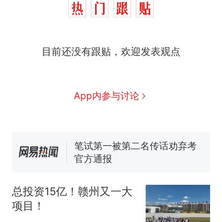
人生
制裁瓜子饺子，美国怕什
新
么？
费大厨“全国小炒肉大王”称
目前还没有跟贴，欢迎发表观点
号，仅凭视频评出？中国烹饪
协会回应
男子上山采菌偶然发现鸡枞菌
窝，原地守1天等它长大：挖了
140多朵
美国渔民钓获鲨鱼徒手将其拽
App内参与讨论
回大海 目击者直呼震惊 （视频
来源：参考消息）
笔试第一被第二名传话劝弃考
官方通报
那个在床头放菜刀的女孩，
热
因老师一句“跟我回家”改写了
人生
总投资15亿！赣州又一大
项目！