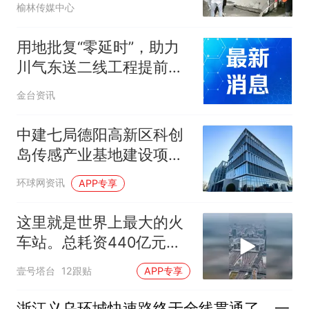
榆林传媒中心
用地批复“零延时”，助力
川气东送二线工程提前锁
定开工窗口期
金台资讯
中建七局德阳高新区科创
岛传感产业基地建设项目
（一期）通过竣工验收
环球网资讯
APP专享
这里就是世界上最大的火
车站。总耗资440亿元建
成
壹号塔台
12跟贴
APP专享
浙江义乌环城快速路终于全线贯通了，一