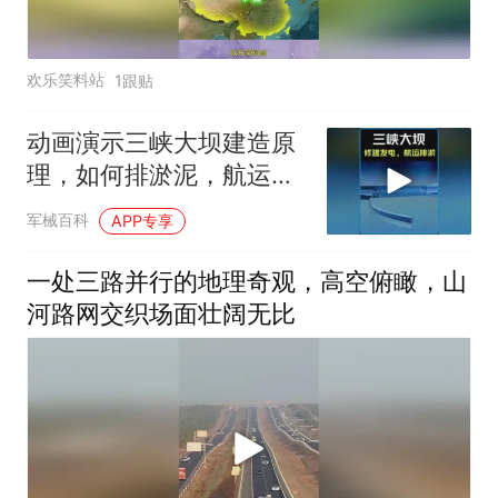
欢乐笑料站
1跟贴
动画演示三峡大坝建造原
理，如何排淤泥，航运，
发电？ #科普知识
军械百科
APP专享
一处三路并行的地理奇观，高空俯瞰，山
河路网交织场面壮阔无比