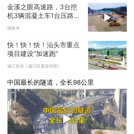
金溪之眼高速路，3台挖
机3辆混凝土车1台压路车
20个工人
搞怪羊
快！快！快！汕头市重点
项目建设“加速跑”
濠江宣传（濠江区委宣传部）
中国最长的隧道，全长98公里