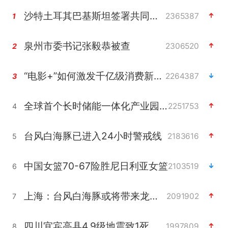
沙特土耳其巴基斯坦签署共同防务协议
2365387
1
泉州市委书记张毅恭被查
2306520
2
“电影+”如何激发千亿级消费新活力？
2264387
3
全球首个长时储能一体化产业园量产
2251753
4
台风白海豚已进入24小时警戒线
2183616
5
中国女篮70-67险胜尼日利亚女篮
2103519
6
上海：台风白海豚或将带来龙卷风
2091902
7
四川宜宾高县4.9级地震致1死
1997809
8