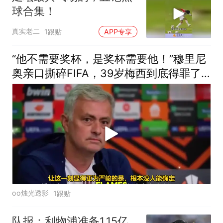
球合集！
真实老二
1跟贴
APP专享
“他不需要奖杯，是奖杯需要他！”穆里尼
奥亲口撕碎FIFA，39岁梅西到底得罪了
谁？
oo烛光透影
1跟贴
队报：利物浦准备1.15亿