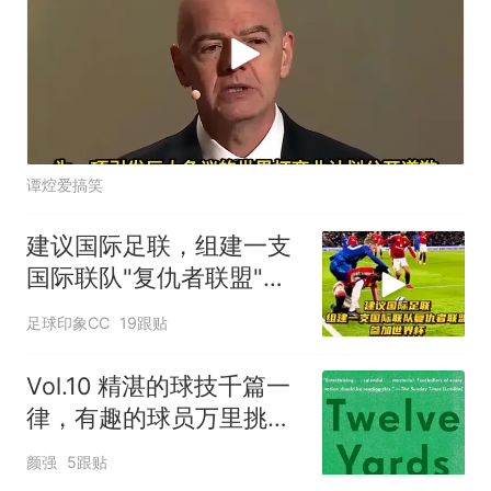
谭焢爱搞笑
建议国际足联，组建一支
国际联队"复仇者联盟"，
参加世界杯！
足球印象CC
19跟贴
Vol.10 精湛的球技千篇一
律，有趣的球员万里挑一|
赖在越位线
颜强
5跟贴