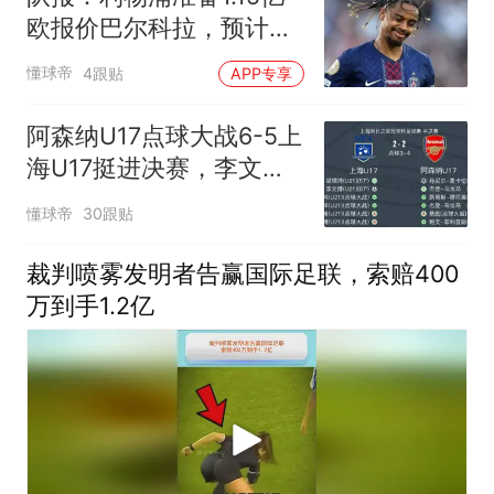
欧报价巴尔科拉，预计巴
黎仍会拒绝
懂球帝
4跟贴
APP专享
阿森纳U17点球大战6-5上
海U17挺进决赛，李文博
绝平+失点
懂球帝
30跟贴
裁判喷雾发明者告赢国际足联，索赔400
万到手1.2亿