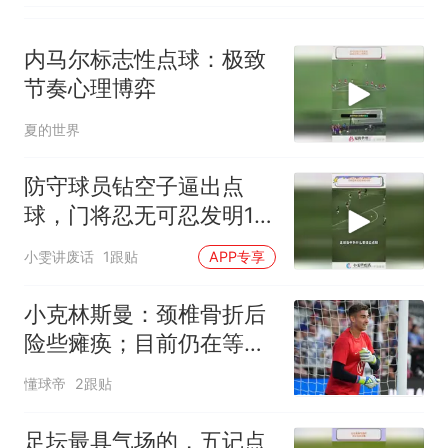
内马尔标志性点球：极致
节奏心理博弈
夏的世界
防守球员钻空子逼出点
球，门将忍无可忍发明12
码
小雯讲废话
1跟贴
APP专享
小克林斯曼：颈椎骨折后
险些瘫痪；目前仍在等待
复出时间表
懂球帝
2跟贴
足坛最具气场的，五记点