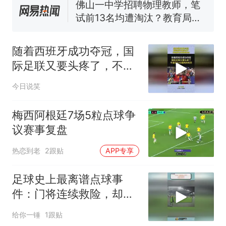
佛山一中学招聘物理教师，笔
试前13名均遭淘汰？教育局：
已叫停招聘，成立调查组全面
台风"白海豚"中心附近最大风
核查
力已达15级 最新研判
随着西班牙成功夺冠，国
那个在床头放菜刀的女孩，
热
际足联又要头疼了，不是
因老师一句“跟我回家”改写了
因为主裁判的吹罚！
人生
今日说笑
梅西阿根廷7场5粒点球争
议赛事复盘
热恋到老
2跟贴
APP专享
足球史上最离谱点球事
件：门将连续救险，却被
红牌罚下
给你一锤
1跟贴