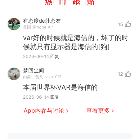
有态度de肚态友
15
美国
iPhone Air
var好的时候就是海信的，坏了的时
候就只有显示器是海信的[狗]
2026-06-14
回复
梦回尘间
12
那个在床头放菜刀的女孩，
热
内蒙古包头
vivo Y17
因老师一句“跟我回家”改写了
本届世界杯VAR是海信的
人生
费大厨“全国小炒肉大王”称
新
2026-06-14
回复
号，仅凭视频评出？中国烹饪
协会回应
美国渔民钓获鲨鱼徒手将其拽
App内参与讨论
查看更多
回大海 目击者直呼震惊 （视频
来源：参考消息）
笔试第一被第二名传话劝弃考
官方通报