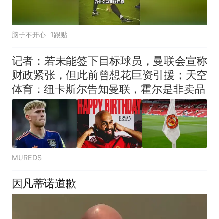
脑子不开心
1跟贴
记者：若未能签下目标球员，曼联会宣称
财政紧张，但此前曾想花巨资引援；天空
体育：纽卡斯尔告知曼联，霍尔是非卖品
MUREDS
因凡蒂诺道歉