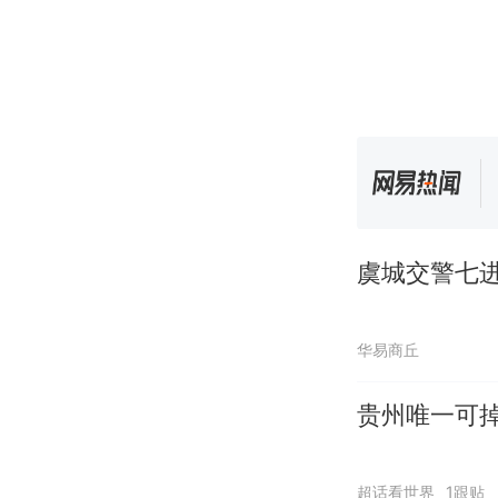
虞城交警七进
华易商丘
贵州唯一可
超话看世界
1跟贴