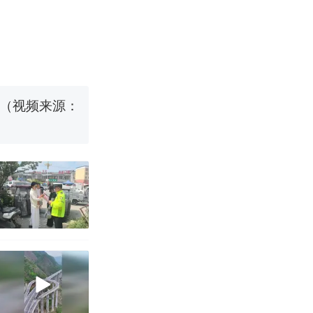
源；曾用手绘
国烹饪协会回
挖了140多
 （视频来源：
真·裸眼3D！
职信流传，院
源；曾用手绘