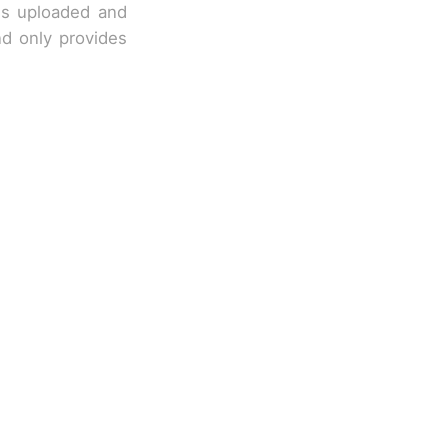
 is uploaded and
nd only provides
职信流传，院