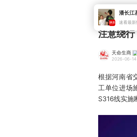
注意绕行
天命生商
2026-06-14
根据河南省
工单位进场
S316线实