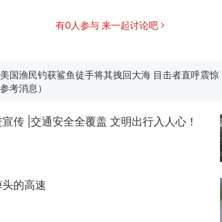
方回应：喻良教授已卸任院长一职，不清楚辞职信来
图做头像
费大厨“全国小炒肉大王”称号，仅凭视频评出？中
新
有0人参与 来一起讨论吧
应
男子上山采菌偶然发现鸡枞菌窝，原地守1天等它长大：
朵
美国渔民钓获鲨鱼徒手将其拽回大海 目击者直呼震惊
参考消息）
笔试第一被第二名传话劝弃考 官方通报
宣传 |交通安全全覆盖 文明出行入人心！
惊艳！字都飘起来了 博主在田间创作“悬浮字” 网友：
“不想干了特提出辞职”，疑似南京大学数院院长辞
热
方回应：喻良教授已卸任院长一职，不清楚辞职信来
图做头像
掉头的高速